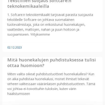
Tekstiilien suojaus Softcare:n
teknokemikaaleilla
1. Sofcare:n teknokemikaalit tarjoavat parasta suojausta
tekstiileille Softcare on johtava suomalainen
tuotevalmistaja, joka on erikoistunut huonekalujen,
vaatteiden, mattojen, nahan ja puun hoitoon ja
suojaamiseen. Yrityksemme
02.12.2023
Mitä huonekalujen puhdistuksessa tulisi
ottaa huomioon?
Miten valita oikeat puhdistustuotteet huonekaluillesi? Kun
on aika puhdistaa huonekalusi, monet ihmiset tekevät
virheen valitessaan vääränlaisen puhdistustuotteen. Tämä
voi johtaa ei-toivottuihin tuloksiin, kuten värin
haalistumiseen