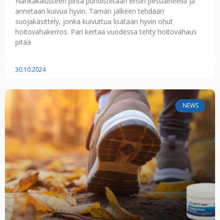
Nahkakalusteen pinta puhdistetaan ensin pesuaineella ja
annetaan kuivua hyvin. Tämän jälkeen tehdään
suojakäsittely, jonka kuivuttua lisätään hyvin ohut
hoitovahakerros. Pari kertaa vuodessa tehty hoitovahaus
pitää
30.10.2024
NEWS