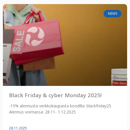
NEWS
Black Friday & cyber Monday 2025!
-15% alennusta verkkokaupasta koodilla: blackfriday25
Alennus voimassa: 28.11- 1.12.2025
28.11.2025