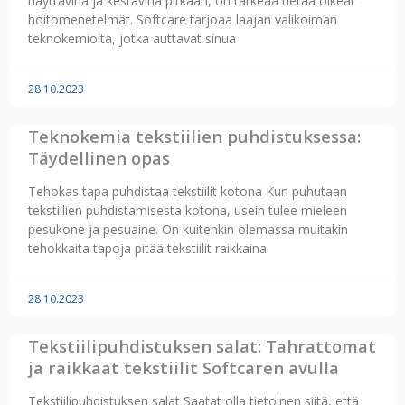
näyttävinä ja kestävinä pitkään, on tärkeää tietää oikeat
hoitomenetelmät. Softcare tarjoaa laajan valikoiman
teknokemioita, jotka auttavat sinua
28.10.2023
Teknokemia tekstiilien puhdistuksessa:
Täydellinen opas
Tehokas tapa puhdistaa tekstiilit kotona Kun puhutaan
tekstiilien puhdistamisesta kotona, usein tulee mieleen
pesukone ja pesuaine. On kuitenkin olemassa muitakin
tehokkaita tapoja pitää tekstiilit raikkaina
28.10.2023
Tekstiilipuhdistuksen salat: Tahrattomat
ja raikkaat tekstiilit Softcaren avulla
Tekstiilipuhdistuksen salat Saatat olla tietoinen siitä, että