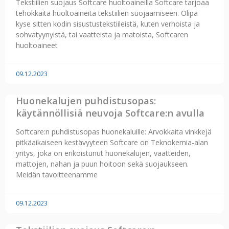
Tekstiilien suojaus Softcare huoltoaineilla Softcare tarjoaa
tehokkaita huoltoaineita tekstiilien suojaamiseen. Olipa
kyse sitten kodin sisustustekstiileistä, kuten verhoista ja
sohvatyynyistä, tai vaatteista ja matoista, Softcaren
huoltoaineet
09.12.2023
Huonekalujen puhdistusopas:
käytännöllisiä neuvoja Softcare:n avulla
Softcare:n puhdistusopas huonekaluille: Arvokkaita vinkkejä
pitkäaikaiseen kestävyyteen Softcare on Teknokemia-alan
yritys, joka on erikoistunut huonekalujen, vaatteiden,
mattojen, nahan ja puun hoitoon sekä suojaukseen.
Meidän tavoitteenamme
09.12.2023