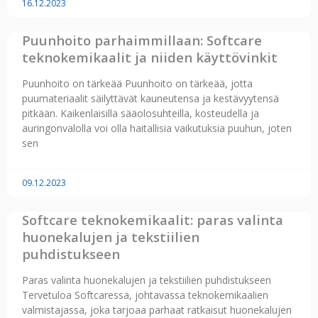
16.12.2023
Puunhoito parhaimmillaan: Softcare
teknokemikaalit ja niiden käyttövinkit
Puunhoito on tärkeää Puunhoito on tärkeää, jotta
puumateriaalit säilyttävät kauneutensa ja kestävyytensä
pitkään. Kaikenlaisilla sääolosuhteilla, kosteudella ja
auringonvalolla voi olla haitallisia vaikutuksia puuhun, joten
sen
09.12.2023
Softcare teknokemikaalit: paras valinta
huonekalujen ja tekstiilien
puhdistukseen
Paras valinta huonekalujen ja tekstiilien puhdistukseen
Tervetuloa Softcaressa, johtavassa teknokemikaalien
valmistajassa, joka tarjoaa parhaat ratkaisut huonekalujen