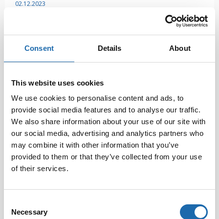
02.12.2023
Parhaat tekstiilituotteiden
puhdistusmenetelmät
Consent
Details
About
Parhaiden tekstiilituotteiden puhdistusmenetelmien
löytäminen Softcare, Suomen johtava tekstiilituotteiden
hoitoon ja suojaukseen erikoistunut yritys, tarjoaa laajan
This website uses cookies
valikoiman tehokkaita puhdistusmenetelmiä eri tekstiilien
We use cookies to personalise content and ads, to
hoitoon. Olemme koonneet tähän artikkeliin
provide social media features and to analyse our traffic.
We also share information about your use of our site with
02.12.2023
our social media, advertising and analytics partners who
may combine it with other information that you’ve
Parhaat vinkit tekstiilien ja
provided to them or that they’ve collected from your use
puutuotteiden hoitoon Softcare:n avulla
of their services.
Softcare – tehokkaita hoitotuotteita tekstiileille ja
puutuotteille Softcare on suomalainen teknokemian alan
Consent
yritys, joka erikoistuu huonekalujen, vaatteiden, mattojen,
Necessary
nahan ja puun hoitoon ja suojaukseen liittyvien
Selection