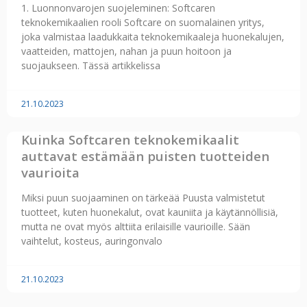
1. Luonnonvarojen suojeleminen: Softcaren
teknokemikaalien rooli Softcare on suomalainen yritys,
joka valmistaa laadukkaita teknokemikaaleja huonekalujen,
vaatteiden, mattojen, nahan ja puun hoitoon ja
suojaukseen. Tässä artikkelissa
21.10.2023
Kuinka Softcaren teknokemikaalit
auttavat estämään puisten tuotteiden
vaurioita
Miksi puun suojaaminen on tärkeää Puusta valmistetut
tuotteet, kuten huonekalut, ovat kauniita ja käytännöllisiä,
mutta ne ovat myös alttiita erilaisille vaurioille. Sään
vaihtelut, kosteus, auringonvalo
21.10.2023