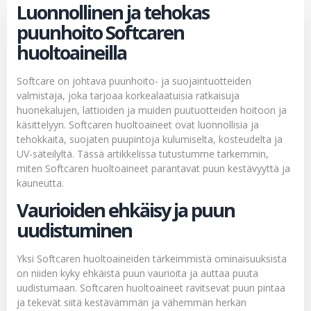
Luonnollinen ja tehokas
puunhoito Softcaren
huoltoaineilla
Softcare on johtava puunhoito- ja suojaintuotteiden
valmistaja, joka tarjoaa korkealaatuisia ratkaisuja
huonekalujen, lattioiden ja muiden puutuotteiden hoitoon ja
käsittelyyn. Softcaren huoltoaineet ovat luonnollisia ja
tehokkaita, suojaten puupintoja kulumiselta, kosteudelta ja
UV-säteilyltä. Tässä artikkelissa tutustumme tarkemmin,
miten Softcaren huoltoaineet parantavat puun kestävyyttä ja
kauneutta.
Vaurioiden ehkäisy ja puun
uudistuminen
Yksi Softcaren huoltoaineiden tärkeimmistä ominaisuuksista
on niiden kyky ehkäistä puun vaurioita ja auttaa puuta
uudistumaan. Softcaren huoltoaineet ravitsevat puun pintaa
ja tekevät siitä kestävämmän ja vähemmän herkän