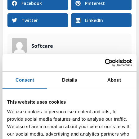
Facebook
Pinterest
Twitter
LinkedIn
Softcare
Consent
Details
About
This website uses cookies
Latest Post
We use cookies to personalise content and ads, to
provide social media features and to analyse our traffic.
Black Friday & cyber Monday 2025!
We also share information about your use of our site with
28.11.2025
our social media, advertising and analytics partners who