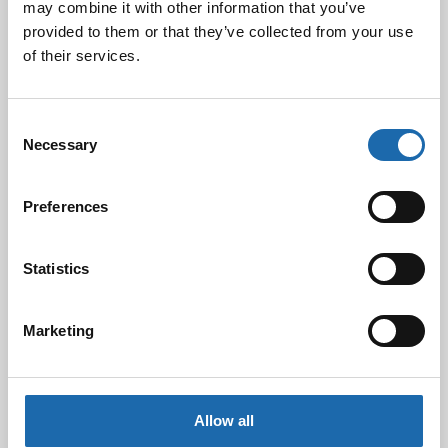
may combine it with other information that you’ve
provided to them or that they’ve collected from your use
of their services.
Kevään uutuus tuotteet ovat nyt
verkkokaupassa!
10.03.2025
Consent
Necessary
Selection
Softcare Ystävänpäivä ale
10.02.2025
Preferences
Statistics
Black Friday & cyber Monday 2024!
29.11.2024
Marketing
Nahkakalusteiden hoito Softcare aineilla
Allow all
30.10.2024