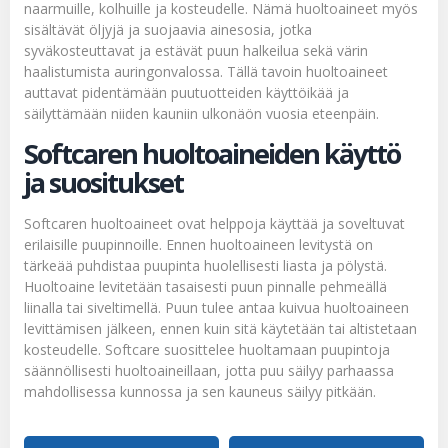
naarmuille, kolhuille ja kosteudelle. Nämä huoltoaineet myös
sisältävät öljyjä ja suojaavia ainesosia, jotka
syväkosteuttavat ja estävät puun halkeilua sekä värin
haalistumista auringonvalossa. Tällä tavoin huoltoaineet
auttavat pidentämään puutuotteiden käyttöikää ja
säilyttämään niiden kauniin ulkonäön vuosia eteenpäin.
Softcaren huoltoaineiden käyttö
ja suositukset
Softcaren huoltoaineet ovat helppoja käyttää ja soveltuvat
erilaisille puupinnoille. Ennen huoltoaineen levitystä on
tärkeää puhdistaa puupinta huolellisesti liasta ja pölystä.
Huoltoaine levitetään tasaisesti puun pinnalle pehmeällä
liinalla tai siveltimellä. Puun tulee antaa kuivua huoltoaineen
levittämisen jälkeen, ennen kuin sitä käytetään tai altistetaan
kosteudelle. Softcare suosittelee huoltamaan puupintoja
säännöllisesti huoltoaineillaan, jotta puu säilyy parhaassa
mahdollisessa kunnossa ja sen kauneus säilyy pitkään.