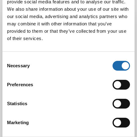
provide social media features and to analyse our traffic.
We also share information about your use of our site with
Latest Post
our social media, advertising and analytics partners who
may combine it with other information that you’ve
Black Friday & cyber Monday 2025!
provided to them or that they’ve collected from your use
28.11.2025
of their services.
Consent
Kevään uutuus tuotteet ovat nyt
Necessary
Selection
verkkokaupassa!
10.03.2025
Preferences
Softcare Ystävänpäivä ale
Statistics
10.02.2025
Marketing
Black Friday & cyber Monday 2024!