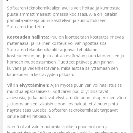
Softcaren teknokemikaalien avulla voit hoitaa ja kunnostaa
puuta ammattimaisesti omassa kodissasi. Alla on joitakin
parhaita vinkkejä puun käsittelyyn ja kunnostukseen
Softcaren tuotteilla:
Kosteuden hallinta:
Puu on luonteeltaan kosteutta imevää
materiaalia, ja liiallinen kosteus voi vahingoittaa sitä.
Softcaren teknokemikaalit tarjoavat tehokkaan
kosteudensuojan, joka auttaa estämään puun lahoamisen ja
homeen muodostumisen. Tuotteet pitävät puun pinnan
kuivana ja vedenkestävänä, mikä auttaa säilyttämään sen
kauneuden ja kestävyyden pitkään.
Värin elvyttäminen:
Ajan myötä puun väri voi haalistua tai
muuttua epätasaiseksi. Softcaren puu öljyt sisältävät
ainesosia, jotka auttavat elvyttämään puun alkuperäisen värin
ja tuomaan sen takaisin eloon. Jos haluat, että puun pinta
näyttää taas uudelta, Softcaren teknokemikaalit tarjoavat
sinulle siihen ratkaisun.
Nämä olivat vain muutamia vinkkejä puun hoitoon ja
kunnostukseen Softcaren teknokemikaaleilla. Yrityksemme on