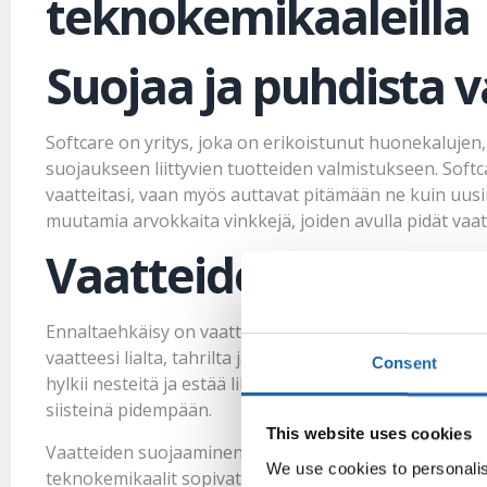
teknokemikaaleilla
Suojaa ja puhdista v
Softcare on yritys, joka on erikoistunut huonekalujen
suojaukseen liittyvien tuotteiden valmistukseen. Soft
vaatteitasi, vaan myös auttavat pitämään ne kuin uusi
muutamia arvokkaita vinkkejä, joiden avulla pidät va
Vaatteiden suojaus
Ennaltaehkäisy on vaatteiden hyvän kunnon salaisuus.
vaatteesi lialta, tahrilta ja kosteudelta. Suoja-aine 
Consent
hylkii nesteitä ja estää likaa tunkeutumasta kuituihin
siisteinä pidempään.
This website uses cookies
Vaatteiden suojaaminen on erityisen tärkeää herkille mate
We use cookies to personalis
teknokemikaalit sopivat käytettäväksi monenlaisten ka