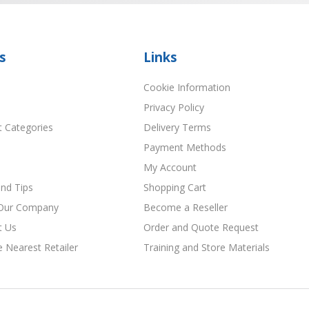
s
Links
Cookie Information
Privacy Policy
t Categories
Delivery Terms
Payment Methods
My Account
nd Tips
Shopping Cart
Our Company
Become a Reseller
t Us
Order and Quote Request
e Nearest Retailer
Training and Store Materials