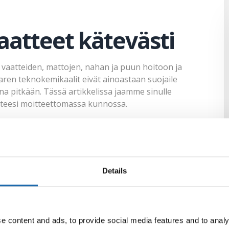
aatteet kätevästi
, vaatteiden, mattojen, nahan ja puun hoitoon ja
caren teknokemikaalit eivät ainoastaan suojaile
na pitkään. Tässä artikkelissa jaamme sinulle
atteesi moitteettomassa kunnossa.
 Softcaren teknokemikaalien avulla voit suojata
muodostaa vaatteille näkymättömän suojakalvon, joka
Details
. Tämä auttaa sinua pitämään vaatteesi puhtaina ja
riaaleille, kuten villalle ja silkille. Softcaren
e content and ads, to provide social media features and to analy
nkaiden kanssa. Levitä suoja-ainetta tasaisesti