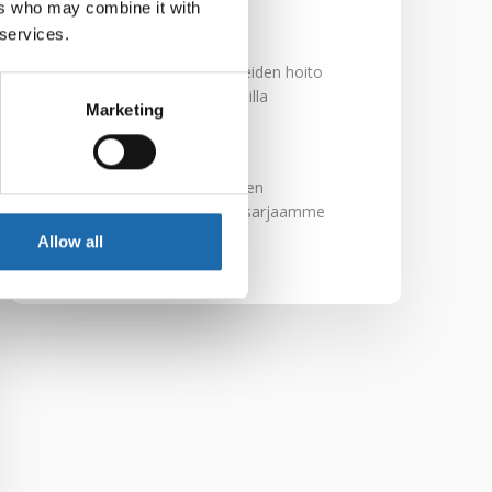
29.11.2024
ers who may combine it with
 services.
Nahkakalusteiden hoito
Softcare aineilla
Marketing
30.10.2024
Tutustu uuteen
kengänhoitosarjaamme
10.10.2024
Allow all