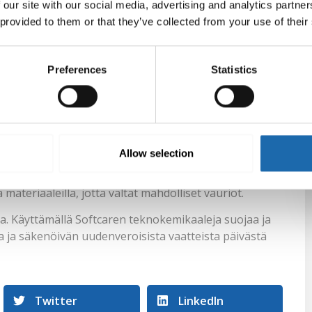
 our site with our social media, advertising and analytics partn
en käyttöä. Näin varmistat, että vaatteesi pysyvät
 provided to them or that they’ve collected from your use of their
ihteluita.
us
Preferences
Statistics
leilla, jotta säilytät niiden alkuperäisen kauneuden.
a tekstiileille. Olipa kyse sitten herkistä vaatteista tai
 Softcaren valikoimasta.
Allow selection
 niitä huolellisesti. Lisää sopiva määrä pesuainetta
esukoneessa oikeassa lämpötilassa ja anna niiden
materiaaleilla, jotta vältät mahdolliset vauriot.
a. Käyttämällä Softcaren teknokemikaaleja suojaa ja
a ja säkenöivän uudenveroisista vaatteista päivästä
Twitter
LinkedIn