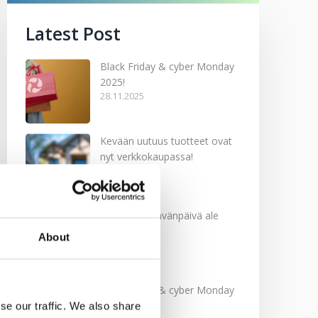
Latest Post
Black Friday & cyber Monday
2025!
28.11.2025
Kevään uutuus tuotteet ovat
nyt verkkokaupassa!
10.03.2025
Softcare Ystävänpäivä ale
10.02.2025
About
Black Friday & cyber Monday
2024!
se our traffic. We also share