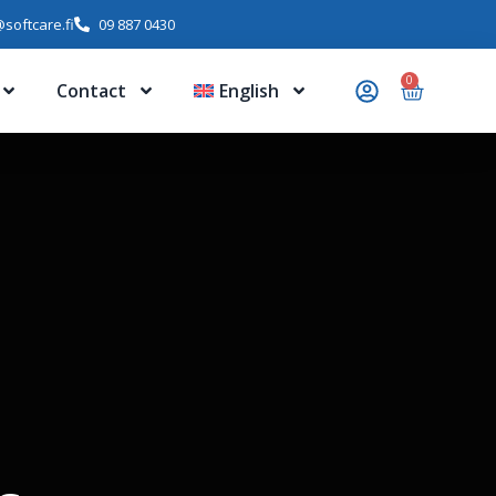
softcare.fi
09 887 0430
0
Contact
English