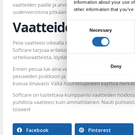
information about your use of
vaatteiden päälle ja anna sen kuivua huolellisesti enn
other information that you’ve
uudenveroisina pitkään ja kestävät hyvin myös sään va
Vaatteiden puhdist
Consent
Necessary
Selection
Pese vaatteesi oikealla tavalla Softcaren teknokemikaa
Softcare tarjoaa erilaisia pesuaineita eri materiaaleille j
urheiluvaatteista, löydät varmasti sopivan pesuaineen
Deny
Ennen pesua lue aina vaatteiden pesuohjeet ja noudata
pesuveden joukkoon ja sekoita hyvin. Pese vaatteet p
kuivua ilmavasti. Vältä huuhteluaineen käyttöä herkillä 
Softcare on luotettava kumppanisi vaatteiden hoidoss
puhdista vaatteesi kuin ammattilainen. Nauti puhtaist
toiseen!
Facebook
Pinterest