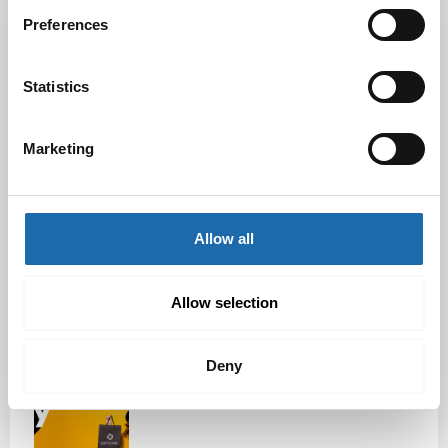
Preferences
Black Friday & cyber Monday 2025!
28.11.2025
Statistics
Marketing
Kevään uutuus tuotteet ovat nyt
verkkokaupassa!
10.03.2025
Allow all
Softcare Ystävänpäivä ale
10.02.2025
Allow selection
Deny
Black Friday & cyber Monday 2024!
29.11.2024