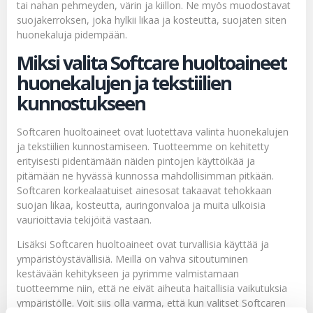
tai nahan pehmeyden, värin ja kiillon. Ne myös muodostavat
suojakerroksen, joka hylkii likaa ja kosteutta, suojaten siten
huonekaluja pidempään.
Miksi valita Softcare huoltoaineet
huonekalujen ja tekstiilien
kunnostukseen
Softcaren huoltoaineet ovat luotettava valinta huonekalujen
ja tekstiilien kunnostamiseen. Tuotteemme on kehitetty
erityisesti pidentämään näiden pintojen käyttöikää ja
pitämään ne hyvässä kunnossa mahdollisimman pitkään.
Softcaren korkealaatuiset ainesosat takaavat tehokkaan
suojan likaa, kosteutta, auringonvaloa ja muita ulkoisia
vaurioittavia tekijöitä vastaan.
Lisäksi Softcaren huoltoaineet ovat turvallisia käyttää ja
ympäristöystävällisiä. Meillä on vahva sitoutuminen
kestävään kehitykseen ja pyrimme valmistamaan
tuotteemme niin, että ne eivät aiheuta haitallisia vaikutuksia
ympäristölle. Voit siis olla varma, että kun valitset Softcaren