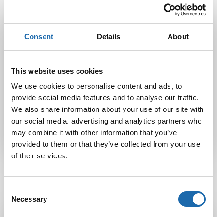
huoltoaineet huonekalujen ja tekstiilien kunnostukseen, teet
hyvän valinnan sekä kodin että ympäristön kannalta.
Consent
Details
About
Facebook
Pinterest
This website uses cookies
Twitter
LinkedIn
We use cookies to personalise content and ads, to
provide social media features and to analyse our traffic.
We also share information about your use of our site with
Softcare
our social media, advertising and analytics partners who
may combine it with other information that you’ve
provided to them or that they’ve collected from your use
of their services.
Consent
Necessary
Selection
Latest Post