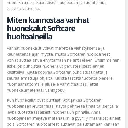
huonekalujesi alkuperäisen kauneuden ja suojata niitä
tulevilta vaurioilta.
Miten kunnostaa vanhat
huonekalut Softcare
huoltoaineilla
Vanhat huonekalut voivat menettää viehätyksensä ja
kauneutensa ajan myötä, mutta Softcaren huoltoaineet
voivat auttaa sinua elvyttämään ne entiselleen. Ensimmäinen
askel on puhdistaa huonekalut perusteellisesti ennen
käsittelyä. Käytä sopivaa Softcaren puhdistusainetta ja
seuraa annettuja ohjeita. Muista testata tuotetta pienelle
huomaamattomalle alueelle varmistaaksesi, ettei
huonekalumateriaali vahingoitu.
Kun huonekalut ovat puhtaat, voit jatkaa Softcaren
huoltoaineen levittämistä. Käytä pehmeää liinaa tai sientä ja
levitä tuotetta tasaisesti huonekalun pinnalle. Anna
huoltoaineen imeytyä materiaaliin ja pyyhi ylimääräiset aineet
pois. Softcaren huoltoaineet auttavat palauttamaan kankaan