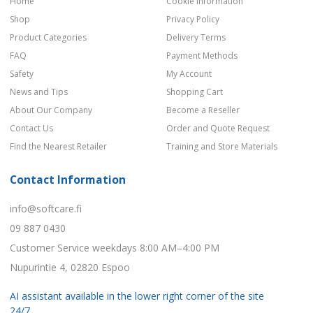
Home
Cookie Information
Shop
Privacy Policy
Product Categories
Delivery Terms
FAQ
Payment Methods
Safety
My Account
News and Tips
Shopping Cart
About Our Company
Become a Reseller
Contact Us
Order and Quote Request
Find the Nearest Retailer
Training and Store Materials
Contact Information
info@softcare.fi
09 887 0430
Customer Service weekdays 8:00 AM–4:00 PM
Nupurintie 4, 02820 Espoo
AI assistant available in the lower right corner of the site
24/7