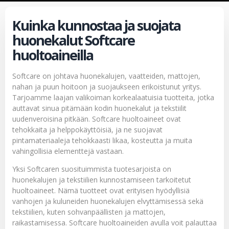
Kuinka kunnostaa ja suojata
huonekalut Softcare
huoltoaineilla
Softcare on johtava huonekalujen, vaatteiden, mattojen,
nahan ja puun hoitoon ja suojaukseen erikoistunut yritys.
Tarjoamme laajan valikoiman korkealaatuisia tuotteita, jotka
auttavat sinua pitämään kodin huonekalut ja tekstiilit
uudenveroisina pitkään. Softcare huoltoaineet ovat
tehokkaita ja helppokäyttöisiä, ja ne suojavat
pintamateriaaleja tehokkaasti likaa, kosteutta ja muita
vahingollisia elementtejä vastaan.
Yksi Softcaren suosituimmista tuotesarjoista on
huonekalujen ja tekstiilien kunnostamiseen tarkoitetut
huoltoaineet. Nämä tuotteet ovat erityisen hyödyllisiä
vanhojen ja kuluneiden huonekalujen elvyttämisessä sekä
tekstiilien, kuten sohvanpäällisten ja mattojen,
raikastamisessa. Softcare huoltoaineiden avulla voit palauttaa