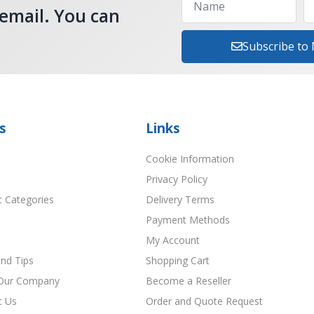
 email. You can
Subscribe to
s
Links
Cookie Information
Privacy Policy
t Categories
Delivery Terms
Payment Methods
My Account
nd Tips
Shopping Cart
Our Company
Become a Reseller
t Us
Order and Quote Request