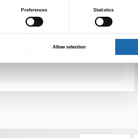
na ja hyvässä kunnossa pitkään.
Preferences
Statistics
Twitter
LinkedIn
Allow selection