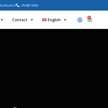
softcare.fi
09 887 0430
0
Contact
English