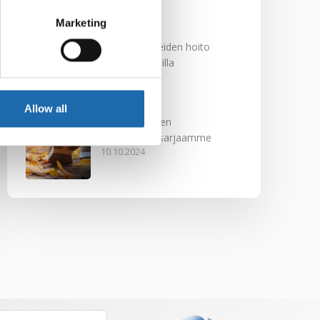
29.11.2024
Marketing
Nahkakalusteiden hoito
Softcare aineilla
30.10.2024
Allow all
Tutustu uuteen
kengänhoitosarjaamme
10.10.2024