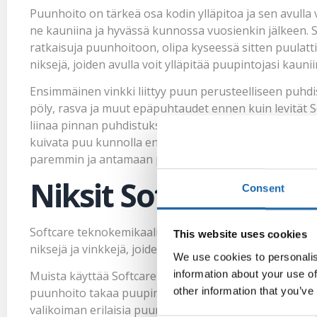
Puunhoito on tärkeä osa kodin ylläpitoa ja sen avulla
ne kauniina ja hyvässä kunnossa vuosienkin jälkeen. S
ratkaisuja puunhoitoon, olipa kyseessä sitten puulatti
niksejä, joiden avulla voit ylläpitää puupintojasi kaunii
Ensimmäinen vinkki liittyy puun perusteelliseen puhdi
pöly, rasva ja muut epäpuhtaudet ennen kuin levität S
liinaa pinnan puhdistukseen. Softcare Nahanpuhdistu
kuivata puu kunnolla ennen käsittelyn aloittamista. Puu
paremmin ja antamaan parhaan mahdollisen suojan.
Niksit Softcare tuot
Consent
Softcare teknokemikaalit tarjoavat useita innovatiivi
This website uses cookies
niksejä ja vinkkejä, joiden avulla voit hyödyntää tehok
We use cookies to personalis
information about your use of
Muista käyttää Softcare teknokemikaaleja säännöllise
other information that you’ve
puunhoito takaa puupintojen hyvän kunnossapidon ja 
valikoiman erilaisia puunhoitotuotteita, joten voit val