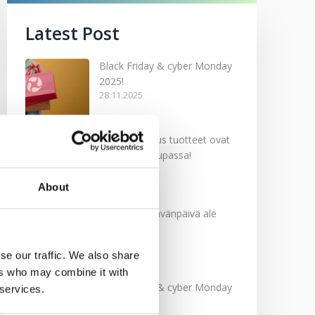
Latest Post
Black Friday & cyber Monday
2025!
28.11.2025
Kevään uutuus tuotteet ovat
nyt verkkokaupassa!
10.03.2025
About
Softcare Ystävänpäivä ale
10.02.2025
se our traffic. We also share
ers who may combine it with
Black Friday & cyber Monday
 services.
2024!