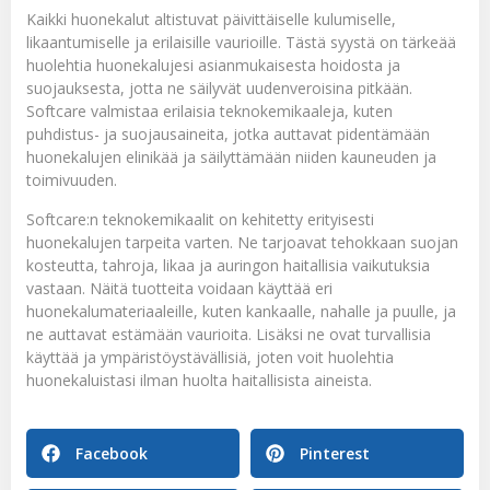
Kaikki huonekalut altistuvat päivittäiselle kulumiselle,
likaantumiselle ja erilaisille vaurioille. Tästä syystä on tärkeää
huolehtia huonekalujesi asianmukaisesta hoidosta ja
suojauksesta, jotta ne säilyvät uudenveroisina pitkään.
Softcare valmistaa erilaisia teknokemikaaleja, kuten
puhdistus- ja suojausaineita, jotka auttavat pidentämään
huonekalujen elinikää ja säilyttämään niiden kauneuden ja
toimivuuden.
Softcare:n teknokemikaalit on kehitetty erityisesti
huonekalujen tarpeita varten. Ne tarjoavat tehokkaan suojan
kosteutta, tahroja, likaa ja auringon haitallisia vaikutuksia
vastaan. Näitä tuotteita voidaan käyttää eri
huonekalumateriaaleille, kuten kankaalle, nahalle ja puulle, ja
ne auttavat estämään vaurioita. Lisäksi ne ovat turvallisia
käyttää ja ympäristöystävällisiä, joten voit huolehtia
huonekaluistasi ilman huolta haitallisista aineista.
Facebook
Pinterest