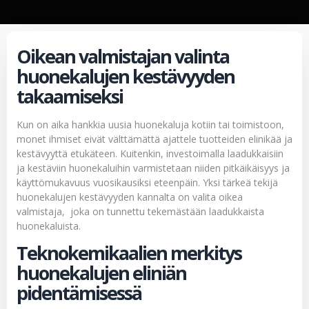
Oikean valmistajan valinta
huonekalujen kestävyyden
takaamiseksi
Kun on aika hankkia uusia huonekaluja kotiin tai toimistoon,
monet ihmiset eivät välttämättä ajattele tuotteiden elinikää ja
kestävyyttä etukäteen. Kuitenkin, investoimalla laadukkaisiin
ja kestäviin huonekaluihin varmistetaan niiden pitkäikäisyys ja
käyttömukavuus vuosikausiksi eteenpäin. Yksi tärkeä tekijä
huonekalujen kestävyyden kannalta on valita oikea
valmistaja, joka on tunnettu tekemästään laadukkaista
huonekaluista.
Teknokemikaalien merkitys
huonekalujen eliniän
pidentämisessä