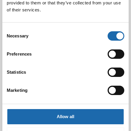
provided to them or that they’ve collected from your use
Kevään uutuus tuotteet ovat nyt
of their services.
verkkokaupassa!
10.03.2025
Consent
Necessary
Selection
Softcare Ystävänpäivä ale
10.02.2025
Preferences
Statistics
Black Friday & cyber Monday 2024!
29.11.2024
Marketing
Nahkakalusteiden hoito Softcare aineilla
30.10.2024
Allow all