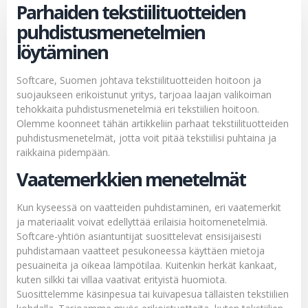
Parhaiden tekstiilituotteiden
puhdistusmenetelmien
löytäminen
Softcare, Suomen johtava tekstiilituotteiden hoitoon ja
suojaukseen erikoistunut yritys, tarjoaa laajan valikoiman
tehokkaita puhdistusmenetelmiä eri tekstiilien hoitoon.
Olemme koonneet tähän artikkeliin parhaat tekstiilituotteiden
puhdistusmenetelmät, jotta voit pitää tekstiilisi puhtaina ja
raikkaina pidempään.
Vaatemerkkien menetelmät
Kun kyseessä on vaatteiden puhdistaminen, eri vaatemerkit
ja materiaalit voivat edellyttää erilaisia hoitomenetelmiä.
Softcare-yhtiön asiantuntijat suosittelevat ensisijaisesti
puhdistamaan vaatteet pesukoneessa käyttäen mietoja
pesuaineita ja oikeaa lämpötilaa. Kuitenkin herkät kankaat,
kuten silkki tai villaa vaativat erityistä huomiota.
Suosittelemme käsinpesua tai kuivapesua tällaisten tekstiilien