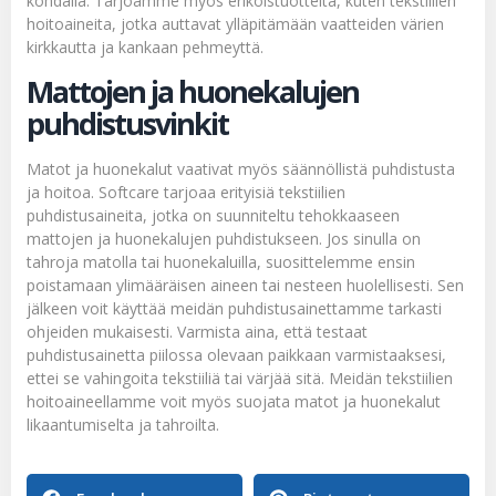
kohdalla. Tarjoamme myös erikoistuotteita, kuten tekstiilien
hoitoaineita, jotka auttavat ylläpitämään vaatteiden värien
kirkkautta ja kankaan pehmeyttä.
Mattojen ja huonekalujen
puhdistusvinkit
Matot ja huonekalut vaativat myös säännöllistä puhdistusta
ja hoitoa. Softcare tarjoaa erityisiä tekstiilien
puhdistusaineita, jotka on suunniteltu tehokkaaseen
mattojen ja huonekalujen puhdistukseen. Jos sinulla on
tahroja matolla tai huonekaluilla, suosittelemme ensin
poistamaan ylimääräisen aineen tai nesteen huolellisesti. Sen
jälkeen voit käyttää meidän puhdistusainettamme tarkasti
ohjeiden mukaisesti. Varmista aina, että testaat
puhdistusainetta piilossa olevaan paikkaan varmistaaksesi,
ettei se vahingoita tekstiiliä tai värjää sitä. Meidän tekstiilien
hoitoaineellamme voit myös suojata matot ja huonekalut
likaantumiselta ja tahroilta.