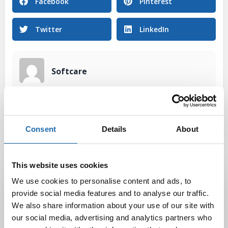
Facebook
Pinterest
Twitter
LinkedIn
Softcare
Consent
Details
About
This website uses cookies
Latest Post
We use cookies to personalise content and ads, to
provide social media features and to analyse our traffic.
Black Friday & cyber Monday 2025!
We also share information about your use of our site with
28.11.2025
our social media, advertising and analytics partners who