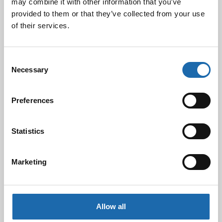
may combine it with other information that you’ve
provided to them or that they’ve collected from your use
of their services.
Kevään uutuus tuotteet ovat nyt
verkkokaupassa!
10.03.2025
Consent
Necessary
Selection
Softcare Ystävänpäivä ale
10.02.2025
Preferences
Statistics
Black Friday & cyber Monday 2024!
29.11.2024
Marketing
Nahkakalusteiden hoito Softcare aineilla
Allow all
30.10.2024