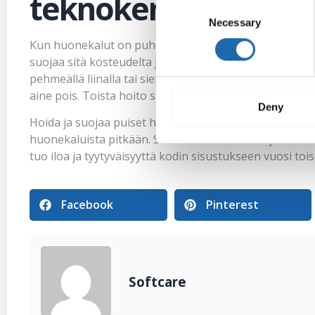
teknokemikaali puu
Consent
Necessary
Selection
Kun huonekalut on puhdistettu, on aika levittää sopiv
suojaa sitä kosteudelta ja tekee siitä kauniin kiiltävän
pehmeällä liinalla tai sienellä. Anna hoitoaineen ime
aine pois. Toista hoito säännöllisesti puun parhaan ma
Deny
Hoida ja suojaa puiset huonekalusi Softcaren teknokemi
huonekaluista pitkään. Softcaren tuotteet tarjoavat t
tuo iloa ja tyytyväisyyttä kodin sisustukseen vuosi toi
Facebook
Pinterest
Softcare