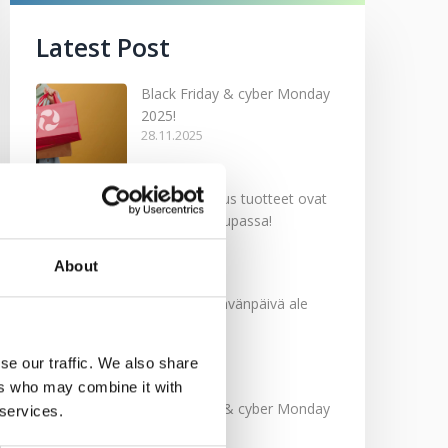
Latest Post
Black Friday & cyber Monday
2025!
28.11.2025
Kevään uutuus tuotteet ovat
nyt verkkokaupassa!
10.03.2025
About
Softcare Ystävänpäivä ale
10.02.2025
se our traffic. We also share
ers who may combine it with
Black Friday & cyber Monday
 services.
2024!