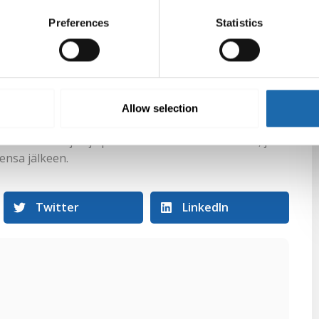
huonekaluihin
Preferences
Statistics
a Softcaren puuöljyä. Tämä tuote ravitsee puuta,
. Levitä hoitoainetta puun pinnalle tasaisesti
ytyä puuhun ohjeiden mukaisesti ja pyyhi ylimääräinen
hdollisen suojan ylläpitämiseksi.
Allow selection
kaaleilla ja nauti kauniista ja kestävistä
ehokkaan suojan ja pitkäkestoisen hoitotuloksen, joka
sensa jälkeen.
Twitter
LinkedIn