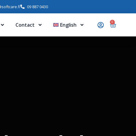
softcare.fi
09 887 0430
0
Contact
English