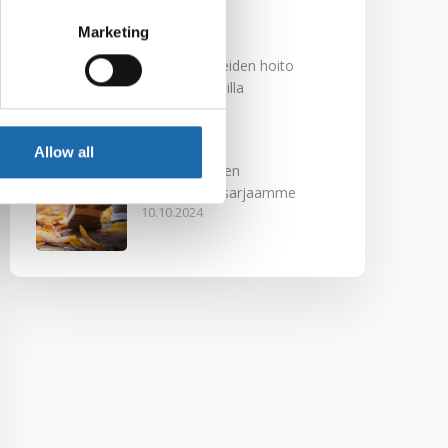
29.11.2024
Marketing
Nahkakalusteiden hoito
Softcare aineilla
30.10.2024
Allow all
Tutustu uuteen
kengänhoitosarjaamme
10.10.2024