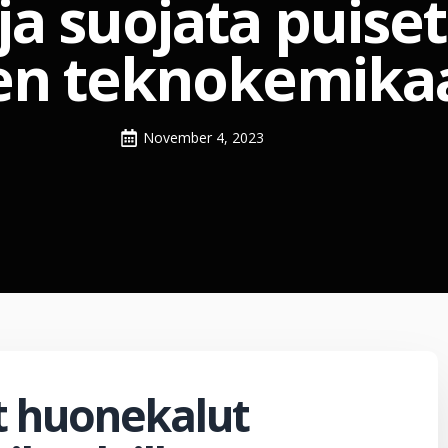
ja suojata puise
en teknokemikaa
November 4, 2023
t huonekalut