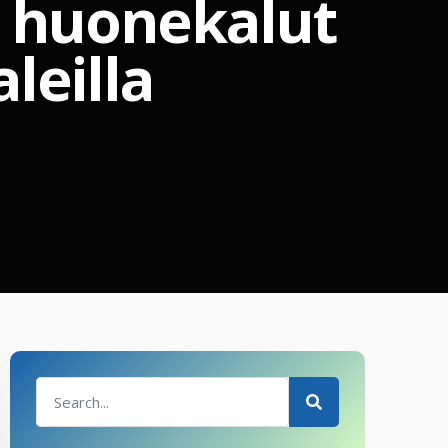
t huonekalut
leilla