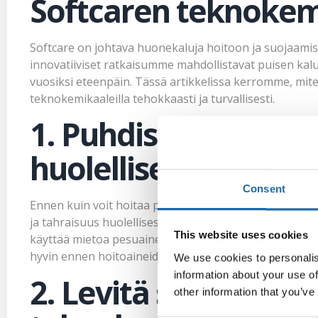
Softcaren teknokemi
Softcare on johtava huonekaluja hoitoon ja suojaamis
innovatiiviset ratkaisumme mahdollistavat puisen kal
vuosiksi eteenpäin. Tässä artikkelissa kerromme, mite
teknokemikaaleilla tehokkaasti ja turvallisesti.
1. Puhdista ja valmi
huolellisesti
Consent
Ennen kuin voit hoitaa puisia huonekalujasi, on tärkeää
ja tahraisuus huolellisesti kostealla liinalla tai pehme
This website uses cookies
käyttää mietoa pesuainetta niiden poistamiseen. Kun
hyvin ennen hoitoaineiden levittämistä.
We use cookies to personalis
information about your use of
2. Levitä sopiva Sof
other information that you’ve