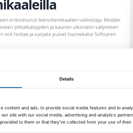
kaaleilla
een erikoistunut teknokemikaalien valmistaja. Meidän
usteen pitkäikäisyyden ja kauniin ulkonäön säilymisen
n voit hoitaa ja suojata puiset huonekalut Softcaren
sta huonekalut
Details
 puhdistaa ne perusteellisesti. Poista kaikki pöly, lika
ällä harjalla. Jos huonekaluissa on rasvatahroja, voit
 puhdistus on suoritettu, anna huonekalujen kuivua
e content and ads, to provide social media features and to analy
 our site with our social media, advertising and analytics partn
tcaren
 provided to them or that they’ve collected from your use of their