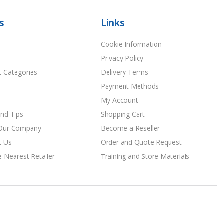
s
Links
Cookie Information
Privacy Policy
t Categories
Delivery Terms
Payment Methods
My Account
nd Tips
Shopping Cart
Our Company
Become a Reseller
t Us
Order and Quote Request
e Nearest Retailer
Training and Store Materials