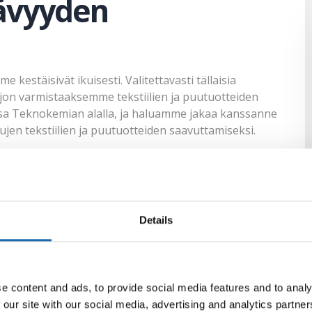
ävyyden
estäisivät ikuisesti. Valitettavasti tällaisia
aljon varmistaaksemme tekstiilien ja puutuotteiden
issa Teknokemian alalla, ja haluamme jakaa kanssanne
jen tekstiilien ja puutuotteiden saavuttamiseksi.
en pesu ja hoito voivat merkittävästi pidentää
arvoisen tärkeää, sillä jokaisella materiaalilla voi
a on suunniteltu juuri kyseiselle materiaalille, ovat
la- ja untuvapesuaine tai Zero pyykinpesuainetta joka
Details
ille, mikrokuiduille ja siivoustekstiileille. Huomioi myös
ingoittaa tekstiiliä. Mikäli mahdollista, kannattaa
isesti herkille materiaaleille.
en takaaminen
e content and ads, to provide social media features and to analy
 our site with our social media, advertising and analytics partn