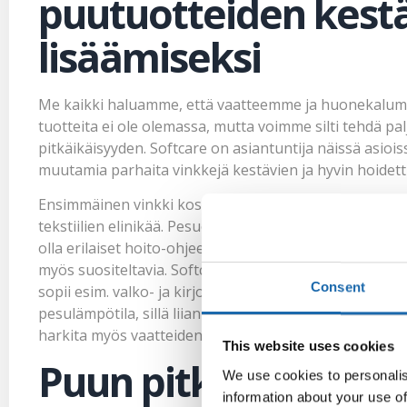
puutuotteiden kest
lisäämiseksi
Me kaikki haluamme, että vaatteemme ja huonekalumme k
tuotteita ei ole olemassa, mutta voimme silti tehdä p
pitkäikäisyyden. Softcare on asiantuntija näissä asio
muutamia parhaita vinkkejä kestävien ja hyvin hoidettu
Ensimmäinen vinkki koskee tekstiilihoitoa. Oikeaoppin
tekstiilien elinikää. Pesuohjeiden noudattaminen on ensi
olla erilaiset hoito-ohjeet. Laadukkaat pesuaineet, jotk
myös suositeltavia. Softcarelta löytyy mm. silkki-, vil
Consent
sopii esim. valko- ja kirjopyykille, urheilu- ja työvaatte
pesulämpötila, sillä liian korkeat lämpötilat voivat vah
harkita myös vaatteiden tai tekstiilien käsinpesua, erity
This website uses cookies
Puun pitkäikäisyyd
We use cookies to personalis
information about your use of