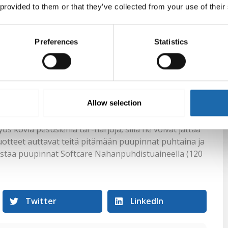
 provided to them or that they’ve collected from your use of their
iikoita, joita voitte hyödyntää omassa kodissanne.
 Öljyämisellä on suuri merkitys puun kestävyyden
n vaikutuksia. Käsittelemätön puu on alttiimpi
Preferences
Statistics
tarjoaa tuotteitta puun öljyämiseen sisä- ja
n ja ehjän pitkään. Suojaa puupinnat ennen niiden
sältäville tiloille kotona.
amista. Puuvälineet, -kalusteet ja -pinnat eivät
Allow selection
ia. Valitse puille sopiva puhdistusaine, joka ei
Lempeät ja luonnolliset puhdistusaineet ovat yleensä
s kovia pesusieniä tai -harjoja, sillä ne voivat jättää
uotteet auttavat teitä pitämään puupinnat puhtaina ja
istaa puupinnat Softcare Nahanpuhdistuaineella (120
Twitter
LinkedIn