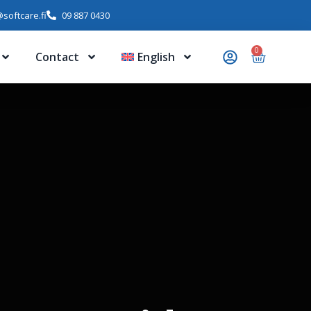
softcare.fi
09 887 0430
0
Contact
English