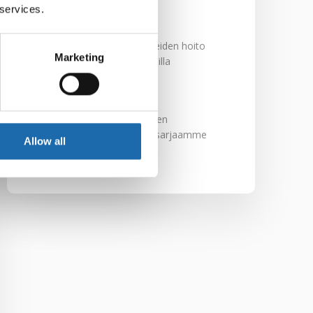
29.11.2024
 services.
Nahkakalusteiden hoito
Marketing
Softcare aineilla
30.10.2024
Tutustu uuteen
kengänhoitosarjaamme
Allow all
10.10.2024