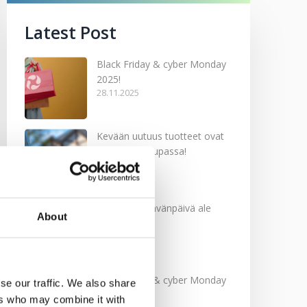
Latest Post
Black Friday & cyber Monday
2025!
28.11.2025
Kevään uutuus tuotteet ovat
nyt verkkokaupassa!
10.03.2025
Softcare Ystävänpäivä ale
About
10.02.2025
Black Friday & cyber Monday
se our traffic. We also share
2024!
ers who may combine it with