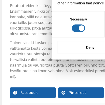
other information that you’ve
Puutuotteiden kestävyyden lisäämiseksi on monia tekn
Ensimmäinen vinkki on oikeaoppinen puun öljyäminen.
Consent
kannalta, sillä ne auttavat estämään kosteuden ja sää
Necessary
Selection
vaurioille, joten suojaus on erittäin tärkeää. Softcare 
ulkotiloissa, jotka auttavat säilyttämään puun kaunii
altistumista rankemmille sääolosuhteille tai kosteutta si
Toinen vinkki koskee puupintojen oikeaoppista puhdist
Deny
välttämättä kestä voimakkaita pesuaineita tai hankauks
vaurioita puupintoja tai poista niiden suojakerrosta. 
turvallisia valinta puupintojen puhdistukseen. Vältä myö
naarmuja tai vaurioittaa puuta. Softcaren puunhoitot
hyväkuntoisina ilman vahinkoa. Voit esimerkiksi puhd
ml).
Facebook
Pinterest