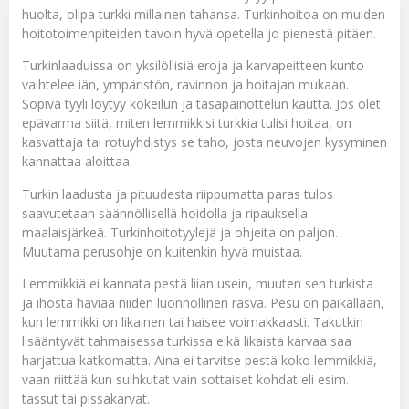
huolta, olipa turkki millainen tahansa. Turkinhoitoa on muiden
hoitotoimenpiteiden tavoin hyvä opetella jo pienestä pitäen.
Turkinlaaduissa on yksilöllisiä eroja ja karvapeitteen kunto
vaihtelee iän, ympäristön, ravinnon ja hoitajan mukaan.
Sopiva tyyli löytyy kokeilun ja tasapainottelun kautta. Jos olet
epävarma siitä, miten lemmikkisi turkkia tulisi hoitaa, on
kasvattaja tai rotuyhdistys se taho, josta neuvojen kysyminen
kannattaa aloittaa.
Turkin laadusta ja pituudesta riippumatta paras tulos
saavutetaan säännöllisellä hoidolla ja ripauksella
maalaisjärkeä. Turkinhoitotyylejä ja ohjeita on paljon.
Muutama perusohje on kuitenkin hyvä muistaa.
Lemmikkiä ei kannata pestä liian usein, muuten sen turkista
ja ihosta häviää niiden luonnollinen rasva. Pesu on paikallaan,
kun lemmikki on likainen tai haisee voimakkaasti. Takutkin
lisääntyvät tahmaisessa turkissa eikä likaista karvaa saa
harjattua katkomatta. Aina ei tarvitse pestä koko lemmikkiä,
vaan riittää kun suihkutat vain sottaiset kohdat eli esim.
tassut tai pissakarvat.