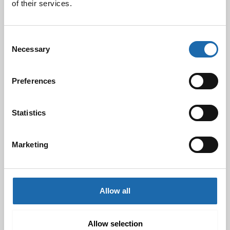
of their services.
Consent
Pesun jälkeen koira kuivataan huolellisesti pyyhkeillä.
Necessary
Selection
Kuivatessa kannattaa muistaa, että pyyhkeellä ennemmin
puristellaan vesi turkista, kuin hangataan. Jos hankaat turkkia
rajusti pyyhkeellä, niin saat vain turkin menemään solmuun.
Preferences
Voit suihkuttaa
turkkiin hoitosprayta
, joka helpottaa turkin
selvittämistä sekä antaa turkille kauniin kiillon ja estää
sähköisyyttä.
Statistics
Marketing
Facebook
Pinterest
Allow all
Twitter
LinkedIn
Allow selection