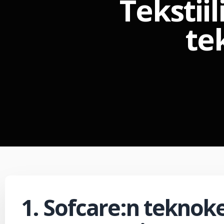
Tekstii
te
1. Sofcare:n teknok