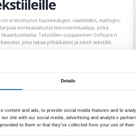
stiileille
 on erikoistunut huonekalujen, vaatteiden, mattojen,
arjoaa korkealaatuisia teknokemikaaleja, jotka
 ja likaantumiselta. Tekstiilien suojaaminen Softcare:n
uksi, joka takaa pitkäikäiset ja siistit tekstiilit.
ttämään niiden alkuperäisen kauneuden ja estää
aalien avulla voidaan muodostaa erittäin suojaava
likaa. Näin tekstiilit eivät vahingoitu, vaikka niihin
Details
s Softcare:n
elmalla
e content and ads, to provide social media features and to analy
 our site with our social media, advertising and analytics partn
oudattaa oikeita hoito-ohjeita niiden suojaamiseksi.
 provided to them or that they’ve collected from your use of their
teknokemikaaleja sekä kattavan ohjeistuksen
 tekemään suojaamisprosessin vaivattomasti kotona tai