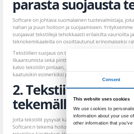
parasta suojausta tek
Softcare on johtava suomalainen tuotevalmistaja, joka
nahan ja puun hoitoon ja suojaamiseen. Yrityksemme t
suojaavat tekstiilejä tehokkaasti erilaisilta vaurioilta
teknokemikaaleilla on osoittautunut erinomaiseksi ratkais
Tekstiiilien suojaus on tärkeää, sillä se auttaa säily
likaantumista sekä pinttymistä. Softcare:n teknokemik
kalvo tekstiilin pintaan, joka hylkii nesteitä, rasvoja ja 
kaatuisikin esimerkiksi punaviiniä tai kahvia.
Consent
2. Tekstiilien suojau
tekemällä hoito-ohj
This website uses cookies
We use cookies to personalis
information about your use of
Jotta tekstiilit pysyvät kauniina pitkään, on tärkeää n
other information that you’ve
Softcare:n tekemä hoito-ohjelma sisältää tehokkaita 
tekstiilien käsittelyyn. Hoito-ohjelman avulla pystyt