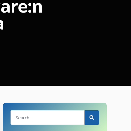
care:n
a