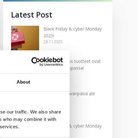
Latest Post
Black Friday & cyber Monday
2025!
28.11.2025
Kevään uutuus tuotteet ovat
nyt verkkokaupassa!
10.03.2025
About
Softcare Ystävänpäivä ale
10.02.2025
se our traffic. We also share
ers who may combine it with
Black Friday & cyber Monday
 services.
2024!