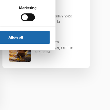
29.11.2024
Marketing
Nahkakalusteiden hoito
Softcare aineilla
30.10.2024
Allow all
Tutustu uuteen
kengänhoitosarjaamme
10.10.2024