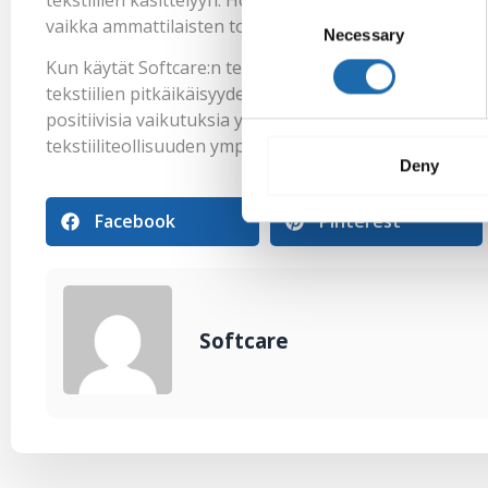
Consent
vaikka ammattilaisten toimesta.
Necessary
Selection
Kun käytät Softcare:n tekemiä teknokemikaaleja ja seur
tekstiilien pitkäikäisyydestä ja niiden säilyttämästä 
positiivisia vaikutuksia ympäristöön, sillä säännölline
tekstiiliteollisuuden ympäristövaikutuksia.
Deny
Facebook
Pinterest
Softcare