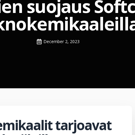
lien suojaus Soft
knokemikaaleill
December 2, 2023
emikaalit tarjoavat