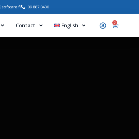
softcare.fi
09 887 0430
0
Contact
English