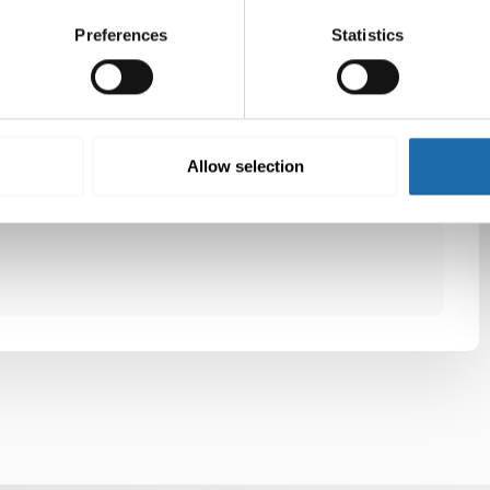
likoimasta löydät juuri oikean tuotteen tekstiilien
Preferences
Statistics
Twitter
LinkedIn
Allow selection