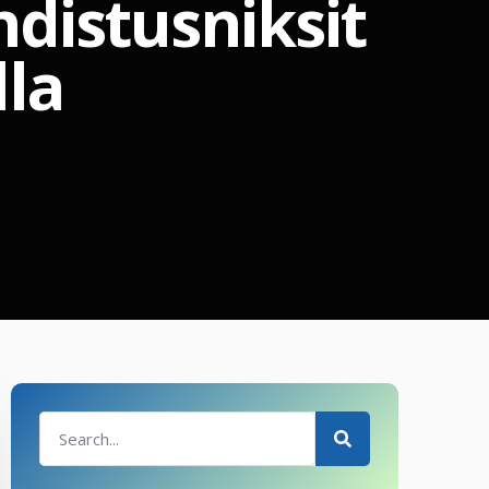
hdistusniksit
lla