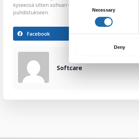
Consent
kyseessä sitten sohvan verhoilu tai matto, Softcaren va
Necessary
Selection
puhdistukseen.
Facebook
Pinterest
Deny
Softcare