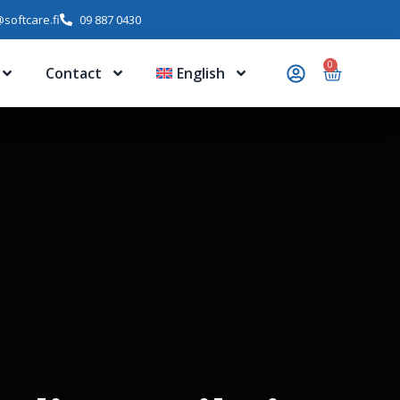
softcare.fi
09 887 0430
0
Contact
English