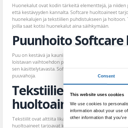
Huonekalut ovat kodin tärkeitä elementtejä, ja niide
että kestävyyden kannalta. Softcare huoltoaineet tarj
huonekalujen ja tekstiilien puhdistukseen ja hoitoon.
joilla saat kotisi huonekalut aina säihkymään.
Puunhoito Softcare 
Puu on kestävä ja kaunis materiaali, jota käytetään u
loistavan vaihtoehdon puun puhdistukseen ja öljyämis
sen käsittelytavasta. Softcaren valikoimasta löydät eri
puuvahoja.
Consent
Tekstiilien puhdistu
This website uses cookies
huoltoaineilla
We use cookies to personalis
information about your use of
other information that you’ve
Tekstiilit ovat alttiita likaantumiselle ja tahroille, ja 
huoltoaineet tarjoavat kuitenkin tehokkaan ja hellävara