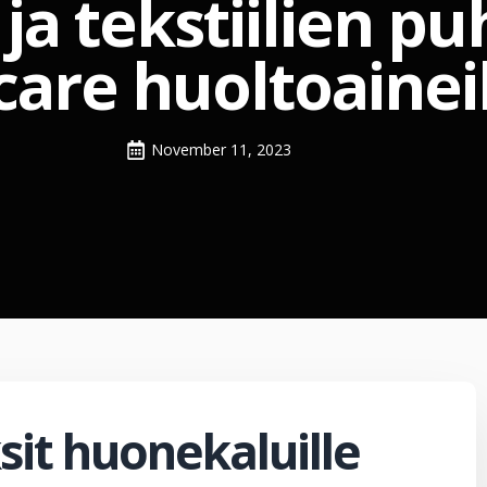
a tekstiilien pu
care huoltoainei
November 11, 2023
sit huonekaluille