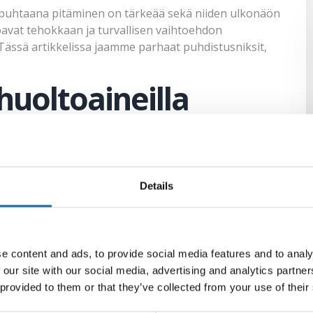
n puhtaana pitäminen on tärkeää sekä niiden ulkonäön
oavat tehokkaan ja turvallisen vaihtoehdon
 Tässä artikkelissa jaamme parhaat puhdistusniksit,
huoltoaineilla
sein huonekaluissa. Softcare huoltoaineet tarjoavat
een. Puunhoitoon sopiva tuote riippuu puulajista ja
laisia huoltoaineita, kuten puupuhdistusaineita ja
Details
s Softcare
e content and ads, to provide social media features and to analy
 our site with our social media, advertising and analytics partn
 provided to them or that they’ve collected from your use of their
niiden puhdistaminen voi välillä olla haastavaa. Softcaren
isen tavan puhdistaa erilaisia tekstiilejä. Olipa