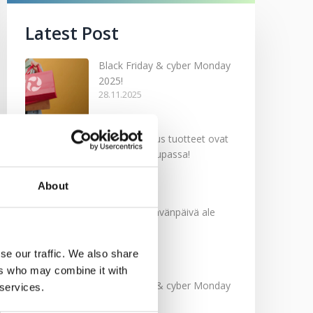
Latest Post
Black Friday & cyber Monday
2025!
28.11.2025
Kevään uutuus tuotteet ovat
nyt verkkokaupassa!
10.03.2025
About
Softcare Ystävänpäivä ale
10.02.2025
se our traffic. We also share
ers who may combine it with
Black Friday & cyber Monday
 services.
2024!