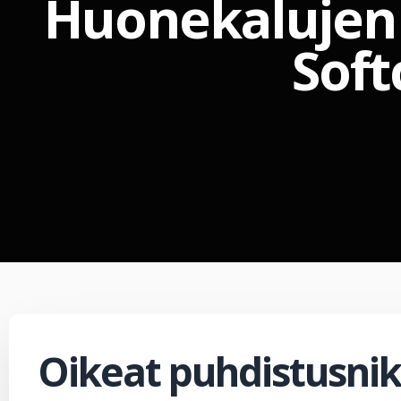
Huonekalujen j
Soft
Oikeat puhdistusnik