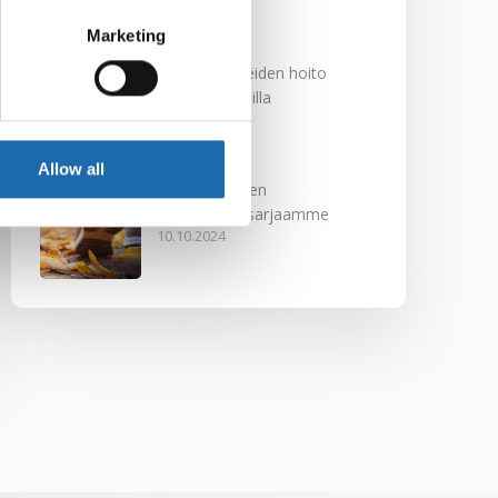
29.11.2024
Marketing
Nahkakalusteiden hoito
Softcare aineilla
30.10.2024
Allow all
Tutustu uuteen
kengänhoitosarjaamme
10.10.2024