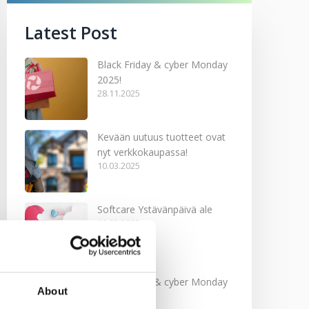
Latest Post
Black Friday & cyber Monday
2025!
28.11.2025
Kevään uutuus tuotteet ovat
nyt verkkokaupassa!
10.03.2025
Softcare Ystävänpäivä ale
10.02.2025
Black Friday & cyber Monday
About
2024!