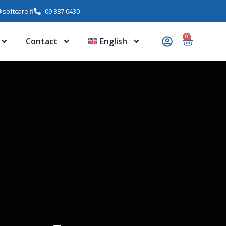
softcare.fi
09 887 0430
0
Contact
English