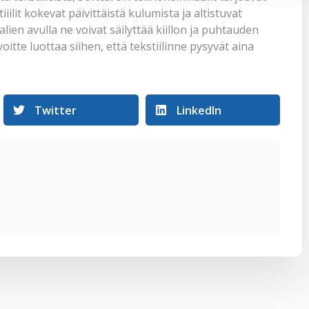
iilit kokevat päivittäistä kulumista ja altistuvat
ien avulla ne voivat säilyttää kiillon ja puhtauden
tte luottaa siihen, että tekstiilinne pysyvät aina
Twitter
LinkedIn