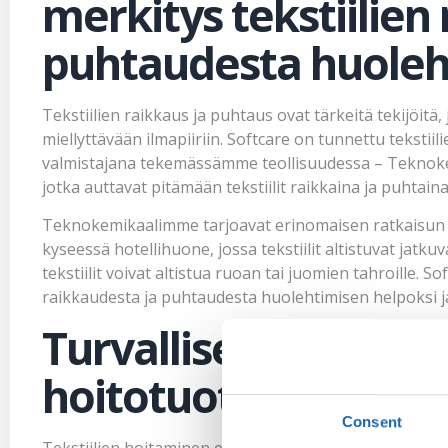
merkitys tekstiilien
puhtaudesta huoleh
Tekstiilien raikkaus ja puhtaus ovat tärkeitä tekijöitä, 
miellyttävään ilmapiiriin. Softcare on tunnettu tekstiil
valmistajana tekemässämme teollisuudessa – Teknoke
jotka auttavat pitämään tekstiilit raikkaina ja puhtaina
Teknokemikaalimme tarjoavat erinomaisen ratkaisun tek
kyseessä hotellihuone, jossa tekstiilit altistuvat jatkuv
tekstiilit voivat altistua ruoan tai juomien tahroille. 
raikkaudesta ja puhtaudesta huolehtimisen helpoksi j
Turvalliset ja ympär
hoitotuotteet
Consent
Tekstiilien hoitaminen ei aina ole helppoa, ja usein 