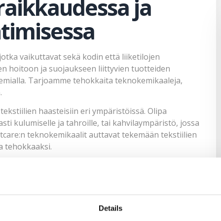
 raikkaudessa ja
timisessa
jotka vaikuttavat sekä kodin että liiketilojen
ien hoitoon ja suojaukseen liittyvien tuotteiden
mialla. Tarjoamme tehokkaita teknokemikaaleja,
.
stiilien haasteisiin eri ympäristöissä. Olipa
asti kulumiselle ja tahroille, tai kahvilaympäristö, jossa
Softcare:n teknokemikaalit auttavat tekemään tekstiilien
a tehokkaaksi.
istöystävälliset
Details
tavanomaiset pesuaineet eivät pysty poistamaan kaikkia