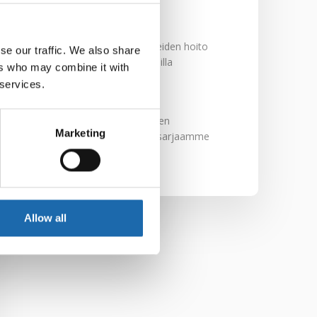
29.11.2024
Nahkakalusteiden hoito
se our traffic. We also share
Softcare aineilla
ers who may combine it with
30.10.2024
 services.
Tutustu uuteen
Marketing
kengänhoitosarjaamme
10.10.2024
Allow all