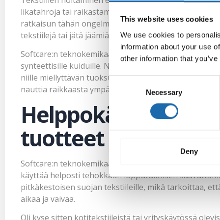
likatahroja tai raikastamaan tekstiilejä halutulla tava
This website uses cookies
ratkaisun tähän ongelmaan. Valmistamme turvallisia ja 
tekstiilejä tai jätä jäämiä niiden pintaan.
We use cookies to personalis
information about your use of
Softcare:n teknokemikaalit soveltuvat eri tekstiilimateriaal
other information that you’ve
synteettisille kuiduille. Ne eivät ainoastaan poista lika
niille miellyttävän tuoksun. Näin tekstiilit näyttävät ja 
Consent
nauttia raikkaasta ympäristöstä.
Necessary
Selection
Helppokäyttöiset ja
tuotteet
Deny
Softcare:n teknokemikaalit ovat myös erittäin helppokäy
käyttää helposti tehokkaan lopputuloksen saavuttam
pitkäkestoisen suojan tekstiileille, mikä tarkoittaa, e
aikaa ja vaivaa.
Oli kyse sitten kotitekstiileistä tai yrityskäytössä olev