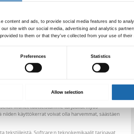
lla. Softcare:n tehokkaat teknokemikaalit tarjoavat
ympäristöystävällisiä tuotteita, jotka eivät vahingoita
e content and ads, to provide social media features and to analy
 our site with our social media, advertising and analytics partn
eille, kuten puuvillalle, silkille, villalle ja
 provided to them or that they’ve collected from your use of their
a ja tahroja, vaan myös raikastavat tekstiilejä jättäen
tuntuvat puhtailta ja kutsuvilta, ja käyttäjät voivat
Preferences
Statistics
 pitkäkestoiset
Allow selection
ttöisiä. Tuotteet on suunniteltu siten, että niitä voi
iseksi. Monet tuotteistamme tarjoavat myös
ttä niiden käyttökerrat voivat olla harvemmat, säästäen
ista tekstiileistä, Softcare:n teknokemikaalit tarjoavat