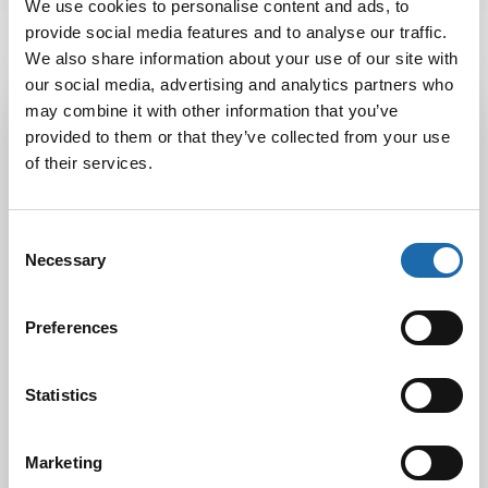
We use cookies to personalise content and ads, to
provide social media features and to analyse our traffic.
We also share information about your use of our site with
our social media, advertising and analytics partners who
Latest Post
may combine it with other information that you’ve
provided to them or that they’ve collected from your use
Black Friday & cyber Monday 2025!
of their services.
28.11.2025
Consent
Necessary
Selection
Kevään uutuus tuotteet ovat nyt
verkkokaupassa!
10.03.2025
Preferences
Statistics
Softcare Ystävänpäivä ale
10.02.2025
Marketing