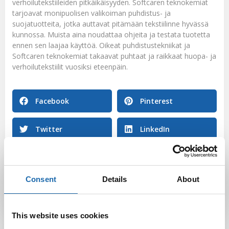
verhoilutekstiileiden pitkäikäisyyden. Softcaren teknokemiat
tarjoavat monipuolisen valikoiman puhdistus- ja
suojatuotteita, jotka auttavat pitämään tekstiilinne hyvässä
kunnossa. Muista aina noudattaa ohjeita ja testata tuotetta
ennen sen laajaa käyttöä. Oikeat puhdistustekniikat ja
Softcaren teknokemiat takaavat puhtaat ja raikkaat huopa- ja
verhoilutekstiilit vuosiksi eteenpäin.
Facebook
Pinterest
Twitter
LinkedIn
Softcare
Consent
Details
About
This website uses cookies