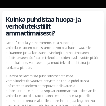
Kuinka puhdistaa huopa- ja
verhoilutekstiilit
ammattimaisesti?
Me Softcarella ymmärrämme, että huopa- ja
verhoilutekstiilien puhdistaminen voi olla haastavaa. Siksi
haluamme jakaa kanssanne vinkkejä ammattimaiseen
puhdistukseen. Softcaren teknokemioiden avulla voitte pitää
huonekalunne, vaatteenne ja muut tekstiilit puhtaina ja
raikkaina pitkään.
1. Käytä hellävaraista puhdistusmenetelmää
Verhoilutekstiilit vaativat erityistä hoitoa ja puhdistusta.
Softcaren teknokemiat tarjoavat hellävaraisia
puhdistustuotteita, jotka sopivat erinomaisesti kaikenlaisille
verhoilutekstiileille. Muista aina testata tuotetta pienelle
huomaamattomalle alueelle ennen laajempaa käyttöä. Näin
varmistat, että värit eivät haalistu tai kankaat vahingoitu.