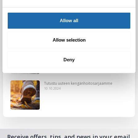
Black Friday & cyber Monday 2024!
29.11.2024
Allow all
Allow selection
Nahkakalusteiden hoito Softcare aineilla
30.10.2024
Deny
Tutustu uuteen kengänhoitosarjaamme
10.10.2024
Receive offers, tips, and news in your email.