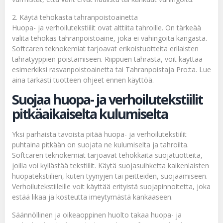
2. Käytä tehokasta tahranpoistoainetta
Huopa- ja verhoilutekstiilit ovat alttiita tahroille. On tärkeää
valita tehokas tahranpoistoaine, joka ei vahingoita kangasta.
Softcaren teknokemiat tarjoavat erikoistuotteita erilaisten
tahratyyppien poistamiseen. Riippuen tahrasta, voit käyttää
esimerkiksi rasvanpoistoainetta tai Tahranpoistaja Pro:ta. Lue
aina tarkasti tuotteen ohjeet ennen käyttöä.
Suojaa huopa- ja verhoilutekstiilit
pitkäaikaiselta kulumiselta
Yksi parhaista tavoista pitää huopa- ja verhoilutekstiilit
puhtaina pitkään on suojata ne kulumiselta ja tahroilta.
Softcaren teknokemiat tarjoavat tehokkaita suojatuotteita,
joilla voi kyllästää tekstiilit. Käytä suojasuihketta kaikenlaisten
huopatekstiilien, kuten tyynyjen tai peitteiden, suojaamiseen.
Verhoilutekstiileille voit käyttää erityistä suojapinnoitetta, joka
estää likaa ja kosteutta imeytymästä kankaaseen.
Säännöllinen ja oikeaoppinen huolto takaa huopa- ja