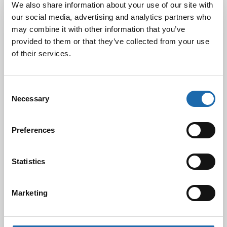
Latest Post
We also share information about your use of our site with
our social media, advertising and analytics partners who
Black Friday & cyber Monday 2025!
may combine it with other information that you’ve
28.11.2025
provided to them or that they’ve collected from your use
of their services.
Kevään uutuus tuotteet ovat nyt
Consent
verkkokaupassa!
Necessary
Selection
10.03.2025
Preferences
Softcare Ystävänpäivä ale
10.02.2025
Statistics
Marketing
Black Friday & cyber Monday 2024!
29.11.2024