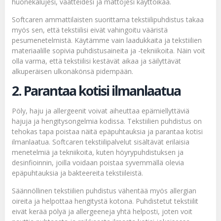
huonekalujesi, vaatteidesi ja mattojesi käyttöikää.
Softcaren ammattilaisten suorittama tekstiilipuhdistus takaa
myös sen, että tekstiilisi eivät vahingoitu vääristä
pesumenetelmistä. Käytämme vain laadukkaita ja tekstiilien
materiaalille sopivia puhdistusaineita ja -tekniikoita. Näin voit
olla varma, että tekstiilisi kestävät aikaa ja säilyttävät
alkuperäisen ulkonäkönsä pidempään.
2. Parantaa kotisi ilmanlaatua
Pöly, haju ja allergeenit voivat aiheuttaa epämiellyttäviä
hajuja ja hengitysongelmia kodissa. Tekstiilien puhdistus on
tehokas tapa poistaa näitä epäpuhtauksia ja parantaa kotisi
ilmanlaatua. Softcaren tekstiilipalvelut sisältävät erilaisia
menetelmiä ja tekniikoita, kuten höyrypuhdistuksen ja
desinfioinnin, joilla voidaan poistaa syvemmällä olevia
epäpuhtauksia ja bakteereita tekstiileistä.
Säännöllinen tekstiilien puhdistus vähentää myös allergian
oireita ja helpottaa hengitystä kotona. Puhdistetut tekstiilit
eivät kerää pölyä ja allergeeneja yhtä helposti, joten voit