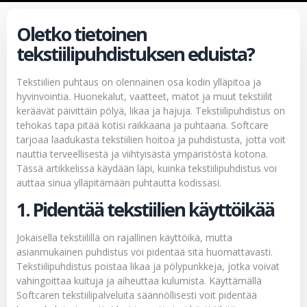
Oletko tietoinen
tekstiilipuhdistuksen eduista?
Tekstiilien puhtaus on olennainen osa kodin ylläpitoa ja
hyvinvointia. Huonekalut, vaatteet, matot ja muut tekstiilit
keräävät päivittäin pölyä, likaa ja hajuja. Tekstiilipuhdistus on
tehokas tapa pitää kotisi raikkaana ja puhtaana. Softcare
tarjoaa laadukasta tekstiilien hoitoa ja puhdistusta, jotta voit
nauttia terveellisestä ja viihtyisästä ympäristöstä kotona.
Tässä artikkelissa käydään läpi, kuinka tekstiilipuhdistus voi
auttaa sinua ylläpitämään puhtautta kodissasi.
1. Pidentää tekstiilien käyttöikää
Jokaisella tekstiilillä on rajallinen käyttöikä, mutta
asianmukainen puhdistus voi pidentää sitä huomattavasti.
Tekstiilipuhdistus poistaa likaa ja pölypunkkeja, jotka voivat
vahingoittaa kuituja ja aiheuttaa kulumista. Käyttämällä
Softcaren tekstiilipalveluita säännöllisesti voit pidentää