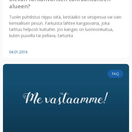
alueen?
Tuolin puhdistus riippu siitä, kestääkö se vesipesua vai vain
kemiallisen pesun. Farkuista lähtee kangasväriä, joka
tarttuu helposti kuituihin. Jos kangas on luonnonkuitua,
kuten puuvilla tai pellava, tartunta
04.01.2016
FAQ