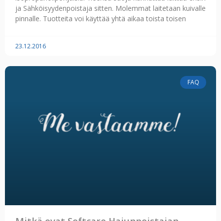
ja Sähköisyydenpoistaja sitten. Molemmat laitetaan kuivalle
pinnalle. Tuotteita voi käyttää yhtä aikaa toista toisen
23.12.2016
FAQ
Mitkä ovat Softcare Hajunpoistajan