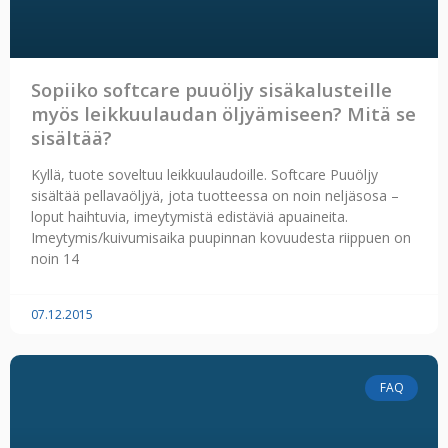
Sopiiko softcare puuöljy sisäkalusteille
myös leikkuulaudan öljyämiseen? Mitä se
sisältää?
Kyllä, tuote soveltuu leikkuulaudoille. Softcare Puuöljy
sisältää pellavaöljyä, jota tuotteessa on noin neljäsosa –
loput haihtuvia, imeytymistä edistäviä apuaineita.
Imeytymis/kuivumisaika puupinnan kovuudesta riippuen on
noin 14
07.12.2015
FAQ