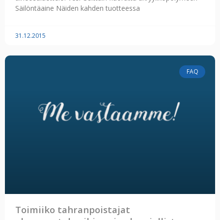
Säilöntäaine Näiden kahden tuotteessa
31.12.2015
FAQ
Toimiiko tahranpoistajat