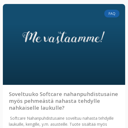
FAQ
Soveltuuko Softcare nahanpuhdistusaine
myös pehmeästä nahasta tehdylle
nahkaiselle laukulle?
Softcare Nahanpuhdistusaine soveltuu nahasta tehdyille
laukuille, kengille, y.m. asusteille. Tuote sisältää myös