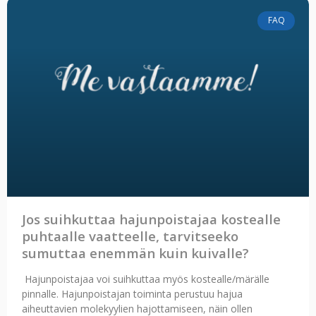
FAQ
Jos suihkuttaa hajunpoistajaa kostealle
puhtaalle vaatteelle, tarvitseeko
sumuttaa enemmän kuin kuivalle?
Hajunpoistajaa voi suihkuttaa myös kostealle/märälle
pinnalle. Hajunpoistajan toiminta perustuu hajua
aiheuttavien molekyylien hajottamiseen, näin ollen