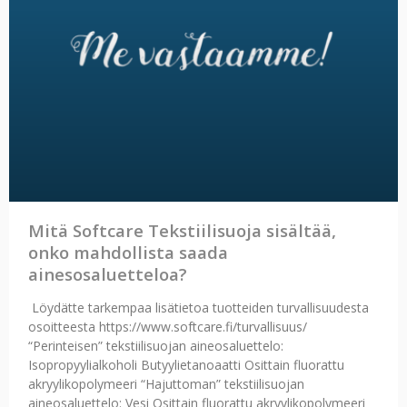
Mitä Softcare Tekstiilisuoja sisältää,
onko mahdollista saada
ainesosaluetteloa?
Löydätte tarkempaa lisätietoa tuotteiden turvallisuudesta
osoitteesta https://www.softcare.fi/turvallisuus/
“Perinteisen” tekstiilisuojan aineosaluettelo:
Isopropyylialkoholi Butyylietanoaatti Osittain fluorattu
akryylikopolymeeri “Hajuttoman” tekstiilisuojan
aineosaluettelo: Vesi Osittain fluorattu akryylikopolymeeri