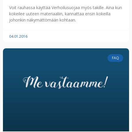
Voit rauhassa käyttää Verhoilusuojaa myös takille. Aina kun
kokeilee uuteen materiaaliin, kannattaa ensin kokeilla
johonkin näkymättömään kohtaan.
04.01.2016
FAQ