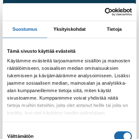
Suostumus
Yksityiskohdat
Tietoja
Mikä on varmin valinta nahkalaaduksi
koiratalouden sohvaan?
Tämä sivusto käyttää evästeitä
Nahka on erittäin hyvä ja kestävä materiaali, mutta se
Käytämme evästeitä tarjoamamme sisällön ja mainosten
vaatii hyvää hoitoa pysyäkseen hyvänä. Nahkasohva sopii
myös koiraperheeseen. Parempi on aina aito nahkapinta.
räätälöimiseen, sosiaalisen median ominaisuuksien
Se on
tukemiseen ja kävijämäärämme analysoimiseen. Lisäksi
jaamme sosiaalisen median, mainosalan ja analytiikka-
alan kumppaneillemme tietoja siitä, miten käytät
04.01.2016
sivustoamme. Kumppanimme voivat yhdistää näitä
tietoja muihin tietoihin, joita olet antanut heille tai joita on
kerätty, kun olet käyttänyt heidän palvelujaan.
FAQ
Suostumuksen
Välttämätön
valinta