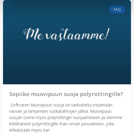
FAQ
Sopiiko muovipuun suoja polyrottingille?
Softcaren Muovipuun suoja on tarkoitettu estämään
rasvan ja lämpimien ruokatahrojen jälkiä. Muovipuun
suojan toimii myös polyrottingin suojaamiseen ja olemme
kehittäneet polyrottingille ihan oman pesuaineen, jolla
ehkäistään myös lian