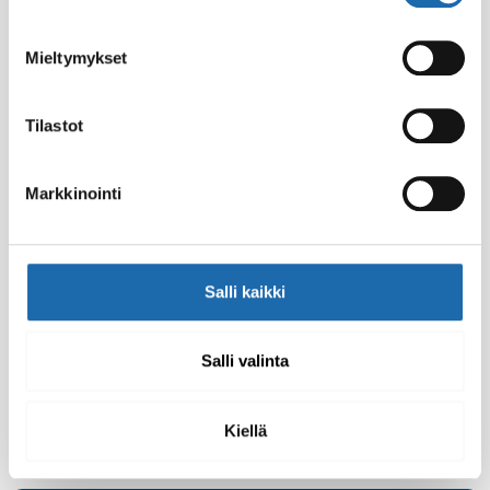
Mieltymykset
Tilastot
Markkinointi
Voisitteko antaa ohjeet vanhojen
hoitamattomien nahkatuolien hoitoon ja
mistä hoitotuotteita löytyy?
Salli kaikki
Nahkatuolien, joita ei ole hoidettu, suurin ongelma on
paitsi likaantuminen, myös nahan luontainen kuivuminen
sisätiloissa. Varsinkin talvisin keskuslämmitys ja kuiva
Salli valinta
sisäilma aiheuttavat nahan kuivumista. Se
Kiellä
04.01.2016