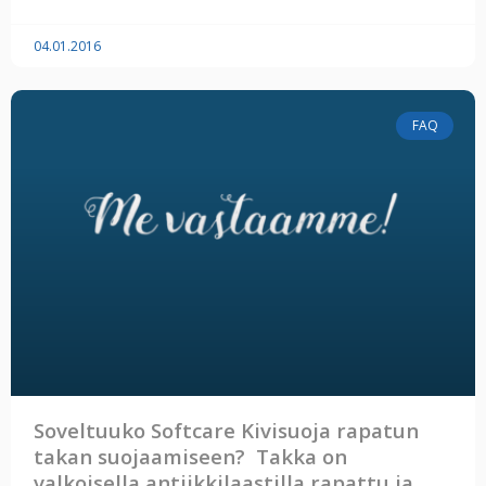
04.01.2016
FAQ
Soveltuuko Softcare Kivisuoja rapatun
takan suojaamiseen? Takka on
valkoisella antiikkilaastilla rapattu ja