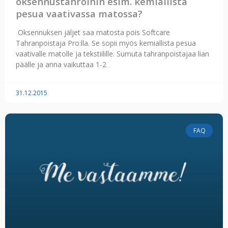
oksennustahroihin esim. kemiallista
pesua vaativassa matossa?
Oksennuksen jäljet saa matosta pois Softcare
Tahranpoistaja Pro:lla. Se sopii myös kemiallista pesua
vaativalle matolle ja tekstiilille. Sumuta tahranpoistajaa lian
päälle ja anna vaikuttaa 1-2
31.12.2015
FAQ