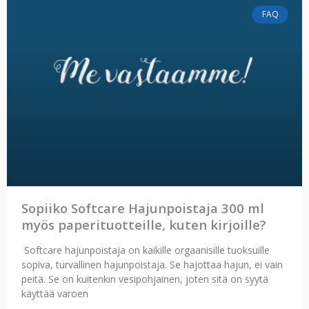
FAQ
Sopiiko Softcare Hajunpoistaja 300 ml
myös paperituotteille, kuten kirjoille?
Softcare hajunpoistaja on kaikille orgaanisille tuoksuille
sopiva, turvallinen hajunpoistaja. Se hajottaa hajun, ei vain
peitä. Se on kuitenkin vesipohjainen, joten sitä on syytä
käyttää varoen