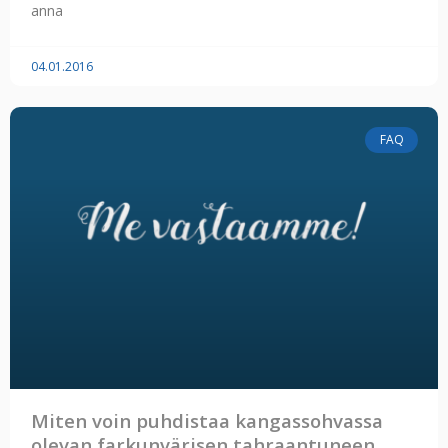
anna
04.01.2016
FAQ
Miten voin puhdistaa kangassohvassa
olevan farkunvärisen tahraantuneen