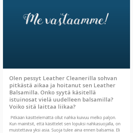
Olen pessyt Leather Cleanerilla sohvan
pitkästä aikaa ja hoitanut sen Leather
Balsamilla. Onko syytä käsitellä
istuinosat vielä uudelleen balsamilla?
Voiko sitä laittaa liikaa?
Pitkään käsittelemättä ollut nahka kuivuu melko paljon.
Kun mainitsit, että käsittelet sen lopuksi nahkasuojalla, on
muistettava yksi asia. Suoja tulee aina ennen balsamia. Eli