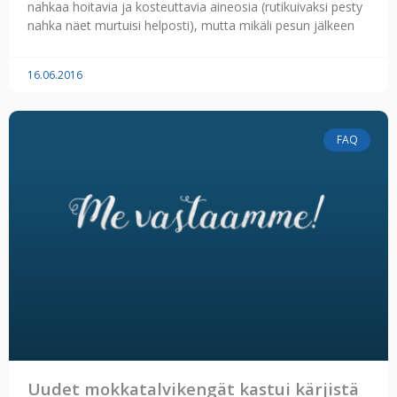
nahkaa hoitavia ja kosteuttavia aineosia (rutikuivaksi pesty
nahka näet murtuisi helposti), mutta mikäli pesun jälkeen
16.06.2016
FAQ
Uudet mokkatalvikengät kastui kärjistä