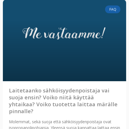
FAQ
Laitetaanko sähköisyydenpoistaja vai
suoja ensin? Voiko niitä käyttää
yhtaikaa? Voiko tuotetta laittaa märälle
pinnalle?
Molemmat, sekä suoja että sähköisyydenpoistaja ovat
isopropanolipohjaisia. Yleensä suoja kannattaa laittaa ensin