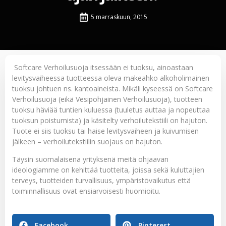
5 marraskuun, 2015
Softcare
Verhoilusuoja
itsessään ei tuoksu, ainoastaan
levitysvaiheessa tuotteessa oleva makeahko alkoholimainen
tuoksu johtuen ns. kantoaineista. Mikäli kyseessä on Softcare
Verhoilusuoja (eikä Vesipohjainen Verhoilusuoja), tuotteen
tuoksu häviää tuntien kuluessa (tuuletus auttaa ja nopeuttaa
tuoksun poistumista) ja käsitelty verhoilutekstiili on hajuton.
Tuote ei siis tuoksu tai haise levitysvaiheen ja kuivumisen
jälkeen – verhoilutekstiilin suojaus on hajuton.
Täysin suomalaisena yrityksenä meitä ohjaavan
ideologiamme on kehittää tuotteita, joissa sekä kuluttajien
terveys, tuotteiden turvallisuus, ympäristövaikutus että
toiminnallisuus ovat ensiarvoisesti huomioitu.
Facebook
Pinterest