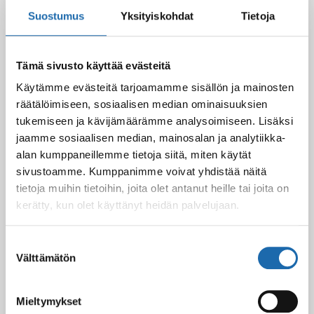
Suostumus
Yksityiskohdat
Tietoja
Kevään uutuus tuotteet ovat nyt
verkkokaupassa!
10.03.2025
Tämä sivusto käyttää evästeitä
Käytämme evästeitä tarjoamamme sisällön ja mainosten
räätälöimiseen, sosiaalisen median ominaisuuksien
Softcare Ystävänpäivä ale
tukemiseen ja kävijämäärämme analysoimiseen. Lisäksi
10.02.2025
jaamme sosiaalisen median, mainosalan ja analytiikka-
alan kumppaneillemme tietoja siitä, miten käytät
sivustoamme. Kumppanimme voivat yhdistää näitä
tietoja muihin tietoihin, joita olet antanut heille tai joita on
Black Friday & cyber Monday 2024!
kerätty, kun olet käyttänyt heidän palvelujaan.
29.11.2024
Suostumuksen
Välttämätön
valinta
Nahkakalusteiden hoito Softcare aineilla
30.10.2024
Mieltymykset