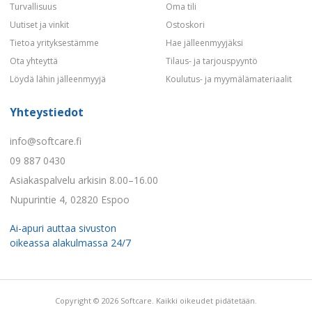
Turvallisuus
Oma tili
Uutiset ja vinkit
Ostoskori
Tietoa yrityksestämme
Hae jälleenmyyjäksi
Ota yhteyttä
Tilaus- ja tarjouspyyntö
Löydä lähin jälleenmyyjä
Koulutus- ja myymälämateriaalit
Yhteystiedot
info@softcare.fi
09 887 0430
Asiakaspalvelu arkisin 8.00–16.00
Nupurintie 4, 02820 Espoo
Ai-apuri auttaa sivuston
oikeassa alakulmassa 24/7
Copyright © 2026 Softcare. Kaikki oikeudet pidätetään.