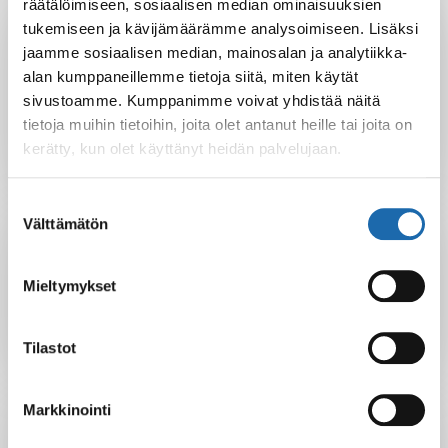
räätälöimiseen, sosiaalisen median ominaisuuksien
tukemiseen ja kävijämäärämme analysoimiseen. Lisäksi
Biohajoavuus ja turvallisuus
jaamme sosiaalisen median, mainosalan ja analytiikka-
Pesuaineemme ovat biohajoavia eivätkä sisällä fosfaatteja
alan kumppaneillemme tietoja siitä, miten käytät
tai zeoliitteja. Ne huuhtoutuvat helposti jo matalissa
sivustoamme. Kumppanimme voivat yhdistää näitä
pesulämpötiloissa ja tuotteet on suunniteltu
tietoja muihin tietoihin, joita olet antanut heille tai joita on
käyttöturvallisuus edellä.
kerätty, kun olet käyttänyt heidän palvelujaan.
Suostumuksen
Välttämätön
valinta
Kierrätettävät pakkaukset
Pakkauksemme ovat kierrätyskelpoisia. Muovipakkaukset
Mieltymykset
ovat HDPE muovia ja pahvipakkaukset valkaisemattomasta
kartongista, jotka voidaan palauttaa kierrätykseen.
Tilastot
Markkinointi
Ei aerosolipakkauksia