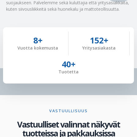
suojaukseen. Palvelemme sekä kuluttajia että yritysasiakkaita,
kuten siivousliikkeitä sekä huonekalu ja mattoteollisuutta.
18
+
251
+
Vuotta kokemusta
Yritysasiakasta
75
+
Tuotetta
VASTUULLISUUS
Vastuulliset valinnat näkyvät
tuotteissa ja pakkauksissa