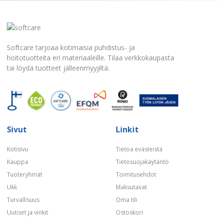
Softcare tarjoaa kotimaisia puhdistus- ja
hoitotuotteita eri materiaaleille. Tilaa verkkokaupasta
tai löydä tuotteet jälleenmyyjiltä.
Sivut
Linkit
Kotisivu
Tietoa evästeistä
Kauppa
Tietosuojakäytäntö
Tuoteryhmät
Toimitusehdot
Ukk
Maksutavat
Turvallisuus
Oma tili
Uutiset ja vinkit
Ostoskori