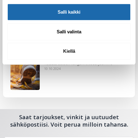
Salli kaikki
Nahkakalusteiden hoito Softcare aineilla
Salli valinta
30.10.2024
Kiellä
Tutustu uuteen kengänhoitosarjaamme
10.10.2024
Saat tarjoukset, vinkit ja uutuudet
sähköpostiisi. Voit perua milloin tahansa.