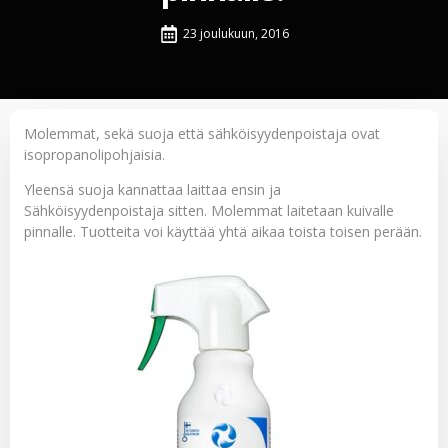
23 joulukuun, 2016
Molemmat, sekä suoja että sähköisyydenpoistaja ovat
isopropanolipohjaisia.
Yleensä suoja kannattaa laittaa ensin ja
Sähköisyydenpoistaja sitten. Molemmat laitetaan kuivalle
pinnalle. Tuotteita voi käyttää yhtä aikaa toista toisen perään.