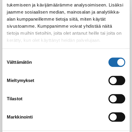
tukemiseen ja kävijämäärämme analysoimiseen. Lisäksi
Latest Post
jaamme sosiaalisen median, mainosalan ja analytiikka-
alan kumppaneillemme tietoja siitä, miten käytät
Black Friday & cyber Monday 2025!
sivustoamme. Kumppanimme voivat yhdistää näitä
28.11.2025
tietoja muihin tietoihin, joita olet antanut heille tai joita on
kerätty, kun olet käyttänyt heidän palvelujaan.
Kevään uutuus tuotteet ovat nyt
Suostumuksen
verkkokaupassa!
Välttämätön
valinta
10.03.2025
Mieltymykset
Softcare Ystävänpäivä ale
10.02.2025
Tilastot
Markkinointi
Black Friday & cyber Monday 2024!
29.11.2024