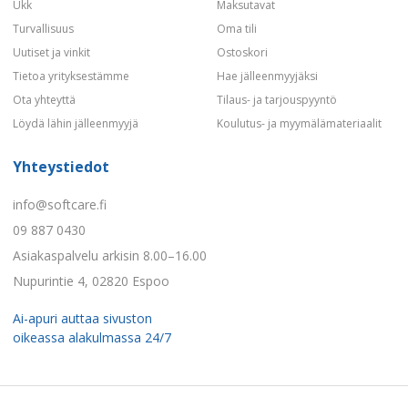
Ukk
Maksutavat
Turvallisuus
Oma tili
Uutiset ja vinkit
Ostoskori
Tietoa yrityksestämme
Hae jälleenmyyjäksi
Ota yhteyttä
Tilaus- ja tarjouspyyntö
Löydä lähin jälleenmyyjä
Koulutus- ja myymälämateriaalit
Yhteystiedot
info@softcare.fi
09 887 0430
Asiakaspalvelu arkisin 8.00–16.00
Nupurintie 4, 02820 Espoo
Ai-apuri auttaa sivuston
oikeassa alakulmassa 24/7