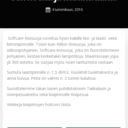
4 tammikuun, 2016
Softcare Kivisuoja
soveltuu hyvin kaikille kivi- ja laasti- sekä
betonipinnoille. Toisin kuin Kiillon Kivisuoja, joka on
silikonipohjainen, Softcare kivisuoja, joka on fluorotelomeeri-
pohjainen, kestää korkeitakin lämpötiloja. Maximissaan jopa
yli 300 astetta. Se suojaa myös noen tarttumista vastaan.
Sumuta laastipinnalle n. 1,5 dl/m2. Huolehdi tuuletuksesta ja
anna kuivua. Pinta on valmis n. 2 tunnin kuluttua.
Suosittelemme takan lasien puhdistukseen
Takkalasin ja
noenpesuainetta
sekä kivipinnoille
Kivipesua
.
Vinkkejä kivipintojen hoitoon
tästä
.