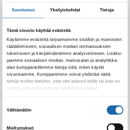
Suostumus
Yksityiskohdat
Tietoja
Kevään uutuus tuotteet ovat nyt
verkkokaupassa!
Tämä sivusto käyttää evästeitä
10.03.2025
Käytämme evästeitä tarjoamamme sisällön ja mainosten
räätälöimiseen, sosiaalisen median ominaisuuksien
tukemiseen ja kävijämäärämme analysoimiseen. Lisäksi
Softcare Ystävänpäivä ale
jaamme sosiaalisen median, mainosalan ja analytiikka-
10.02.2025
alan kumppaneillemme tietoja siitä, miten käytät
sivustoamme. Kumppanimme voivat yhdistää näitä
tietoja muihin tietoihin, joita olet antanut heille tai joita on
kerätty, kun olet käyttänyt heidän palvelujaan.
Black Friday & cyber Monday 2024!
29.11.2024
Suostumuksen
Välttämätön
valinta
Nahkakalusteiden hoito Softcare aineilla
Mieltymykset
30.10.2024