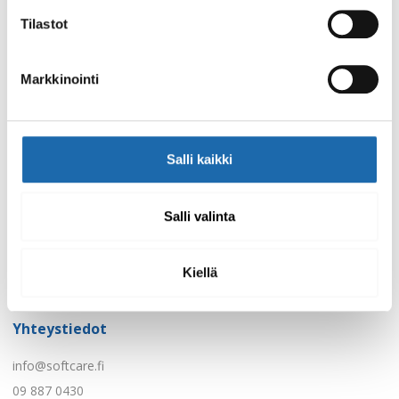
Tilastot
Sivut
Linkit
Markkinointi
Kotisivu
Tietoa evästeistä
Kauppa
Tietosuojakäytäntö
Tuoteryhmät
Toimitusehdot
Salli kaikki
Ukk
Maksutavat
Turvallisuus
Oma tili
Salli valinta
Uutiset ja vinkit
Ostoskori
Tietoa yrityksestämme
Hae jälleenmyyjäksi
Ota yhteyttä
Tilaus- ja tarjouspyyntö
Kiellä
Löydä lähin jälleenmyyjä
Koulutus- ja myymälämateriaalit
Yhteystiedot
info@softcare.fi
09 887 0430