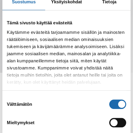
Saat tarjoukset, vinkit ja uutuudet
Suostumus
Yksityiskohdat
Tietoja
sähköpostiisi. Voit perua milloin tahansa.
Tämä sivusto käyttää evästeitä
Käytämme evästeitä tarjoamamme sisällön ja mainosten
räätälöimiseen, sosiaalisen median ominaisuuksien
tukemiseen ja kävijämäärämme analysoimiseen. Lisäksi
jaamme sosiaalisen median, mainosalan ja analytiikka-
alan kumppaneillemme tietoja siitä, miten käytät
Tilaa uutiskirje
sivustoamme. Kumppanimme voivat yhdistää näitä
tietoja muihin tietoihin, joita olet antanut heille tai joita on
kerätty, kun olet käyttänyt heidän palvelujaan.
Suostumuksen
Välttämätön
Softcare tarjoaa kotimaisia puhdistus- ja
valinta
hoitotuotteita eri materiaaleille. Tilaa verkkokaupasta
tai löydä tuotteet jälleenmyyjiltä.
Mieltymykset