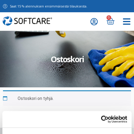
Saat 15 % alennuksen ensimmäisestä tilauksesta.
0
Ostoskori
Ostoskori on tyhjä.
Takaisin kauppaan