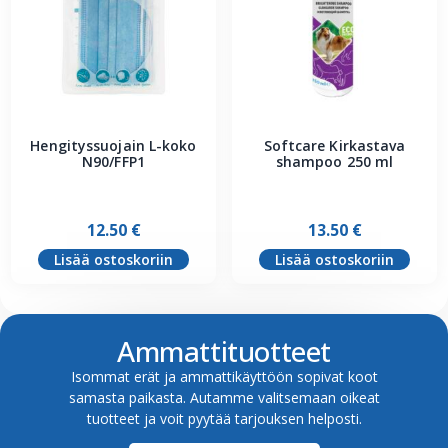
Hengityssuojain L-koko
Softcare Kirkastava
N90/FFP1
shampoo 250 ml
12.50
€
13.50
€
Lisää ostoskoriin
Lisää ostoskoriin
Ammattituotteet
Isommat erät ja ammattikäyttöön sopivat koot
samasta paikasta. Autamme valitsemaan oikeat
tuotteet ja voit pyytää tarjouksen helposti.