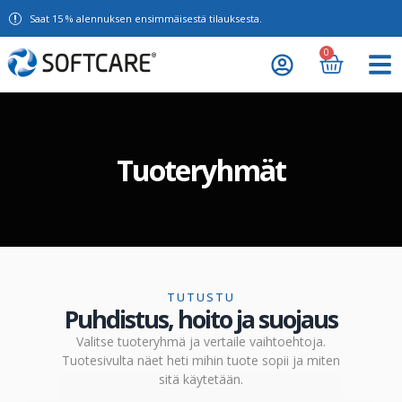
Saat 15 % alennuksen ensimmäisestä tilauksesta.
0
Tuoteryhmät
TUTUSTU
Puhdistus, hoito ja suojaus
Valitse tuoteryhmä ja vertaile vaihtoehtoja.
Tuotesivulta näet heti mihin tuote sopii ja miten
sitä käytetään.