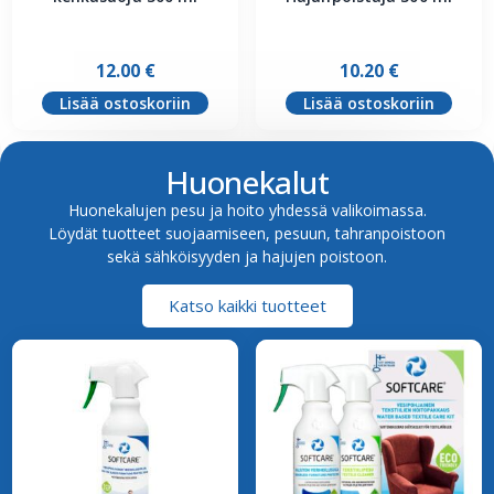
12.00
€
10.20
€
Lisää ostoskoriin
Lisää ostoskoriin
Huonekalut
Huonekalujen pesu ja hoito yhdessä valikoimassa.
Löydät tuotteet suojaamiseen, pesuun, tahranpoistoon
sekä sähköisyyden ja hajujen poistoon.
Katso kaikki tuotteet