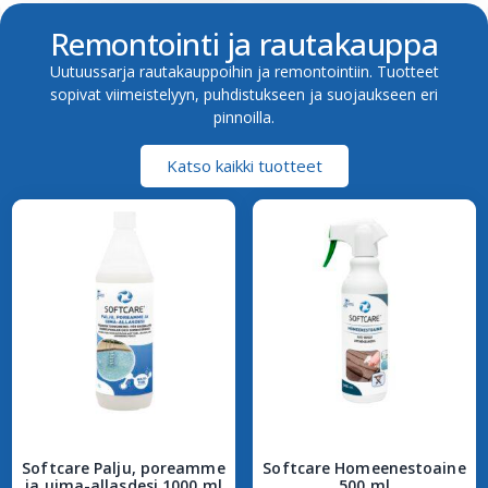
Remontointi ja rautakauppa
Uutuussarja rautakauppoihin ja remontointiin. Tuotteet
sopivat viimeistelyyn, puhdistukseen ja suojaukseen eri
pinnoilla.
Katso kaikki tuotteet
Softcare Palju, poreamme
Softcare Homeenestoaine
ja uima-allasdesi 1000 ml
500 ml