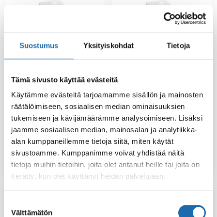
Suostumus
Yksityiskohdat
Tietoja
Tämä sivusto käyttää evästeitä
Käytämme evästeitä tarjoamamme sisällön ja mainosten
räätälöimiseen, sosiaalisen median ominaisuuksien
Softcare Hajun- ja
Eläintiladesi 500 ml
tahranpoistaja 500 ml
tukemiseen ja kävijämäärämme analysoimiseen. Lisäksi
jaamme sosiaalisen median, mainosalan ja analytiikka-
alan kumppaneillemme tietoja siitä, miten käytät
8.00
€
12.00
€
sivustoamme. Kumppanimme voivat yhdistää näitä
Lisää ostoskoriin
Lisää ostoskoriin
tietoja muihin tietoihin, joita olet antanut heille tai joita on
kerätty, kun olet käyttänyt heidän palvelujaan.
Suostumuksen
Välttämätön
valinta