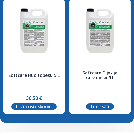
Softcare Öljy- ja
Softcare Huoltopesu 5 L
rasvapesu 5 L
30.50
€
Lisää ostoskoriin
Lue lisää