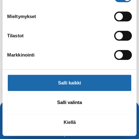
Mieltymykset
Tilastot
Markkinointi
Softcare Kirkastava
Softcare Tassu- ja
shampoo 250 ml
ihovaha 100 ml
13.50
€
12.00
€
Salli kaikki
Lisää ostoskoriin
Lisää ostoskoriin
Salli valinta
Uutuustuotteet
Tutustu uutuuksiin ja valikoiman tuoreimpiin lisäyksiin.
Kiellä
Löydät uudet tuotteet puhdistukseen, hoitoon ja
suojaukseen.