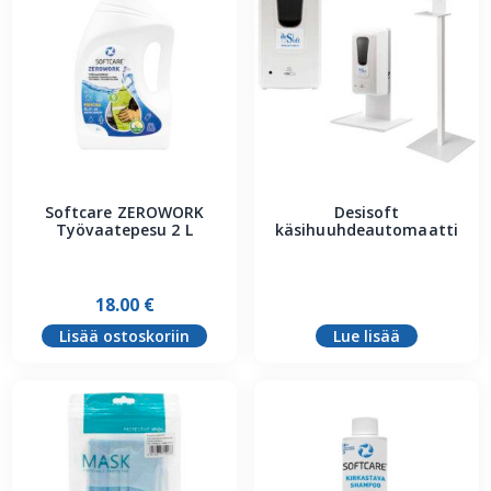
Softcare ZEROWORK
Desisoft
Työvaatepesu 2 L
käsihuuhdeautomaatti
18.00
€
Lisää ostoskoriin
Lue lisää