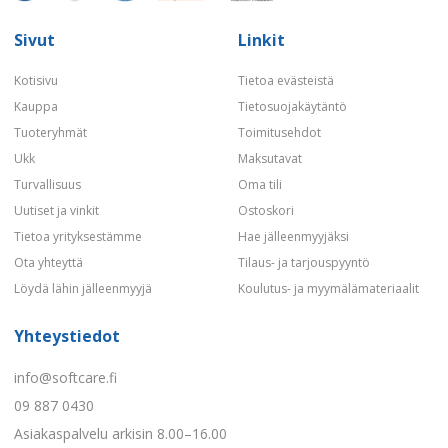
Sivut
Linkit
Kotisivu
Tietoa evästeistä
Kauppa
Tietosuojakäytäntö
Tuoteryhmät
Toimitusehdot
Ukk
Maksutavat
Turvallisuus
Oma tili
Uutiset ja vinkit
Ostoskori
Tietoa yrityksestämme
Hae jälleenmyyjäksi
Ota yhteyttä
Tilaus- ja tarjouspyyntö
Löydä lähin jälleenmyyjä
Koulutus- ja myymälämateriaalit
Yhteystiedot
info@softcare.fi
09 887 0430
Asiakaspalvelu arkisin 8.00–16.00