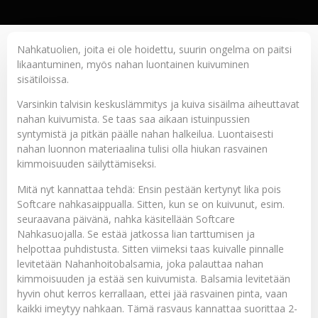
Nahkatuolien, joita ei ole hoidettu, suurin ongelma on paitsi
likaantuminen, myös nahan luontainen kuivuminen
sisätiloissa.
Varsinkin talvisin keskuslämmitys ja kuiva sisäilma aiheuttavat
nahan kuivumista. Se taas saa aikaan istuinpussien
syntymistä ja pitkän päälle nahan halkeilua. Luontaisesti
nahan luonnon materiaalina tulisi olla hiukan rasvainen
kimmoisuuden säilyttämiseksi.
Mitä nyt kannattaa tehdä: Ensin pestään kertynyt lika pois
Softcare nahkasaippualla
. Sitten, kun se on kuivunut, esim.
seuraavana päivänä, nahka käsitellään
Softcare
Nahkasuojalla
. Se estää jatkossa lian tarttumisen ja
helpottaa puhdistusta. Sitten viimeksi taas kuivalle pinnalle
levitetään
Nahanhoitobalsamia
, joka palauttaa nahan
kimmoisuuden ja estää sen kuivumista. Balsamia levitetään
hyvin ohut kerros kerrallaan, ettei jää rasvainen pinta, vaan
kaikki imeytyy nahkaan. Tämä rasvaus kannattaa suorittaa 2-