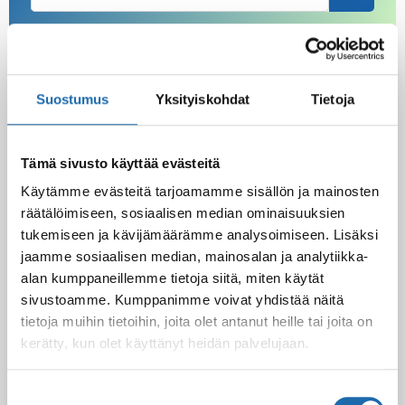
Latest Post
Suostumus
Yksityiskohdat
Tietoja
Black Friday & cyber Monday 2025!
28.11.2025
Tämä sivusto käyttää evästeitä
Käytämme evästeitä tarjoamamme sisällön ja mainosten
Kevään uutuus tuotteet ovat nyt
räätälöimiseen, sosiaalisen median ominaisuuksien
verkkokaupassa!
tukemiseen ja kävijämäärämme analysoimiseen. Lisäksi
10.03.2025
jaamme sosiaalisen median, mainosalan ja analytiikka-
alan kumppaneillemme tietoja siitä, miten käytät
sivustoamme. Kumppanimme voivat yhdistää näitä
Softcare Ystävänpäivä ale
tietoja muihin tietoihin, joita olet antanut heille tai joita on
10.02.2025
kerätty, kun olet käyttänyt heidän palvelujaan.
Suostumuksen