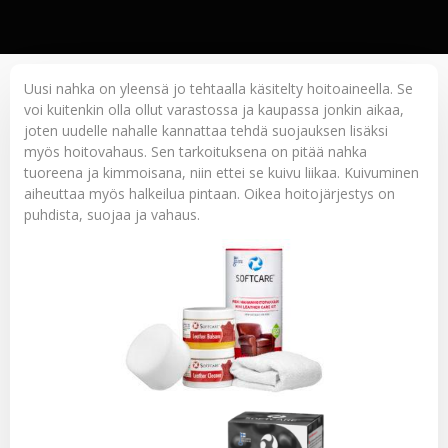
Uusi nahka on yleensä jo tehtaalla käsitelty hoitoaineella. Se
voi kuitenkin olla ollut varastossa ja kaupassa jonkin aikaa,
joten uudelle nahalle kannattaa tehdä suojauksen lisäksi
myös hoitovahaus. Sen tarkoituksena on pitää nahka
tuoreena ja kimmoisana, niin ettei se kuivu liikaa. Kuivuminen
aiheuttaa myös halkeilua pintaan. Oikea hoitojärjestys on
puhdista, suojaa ja vahaus.