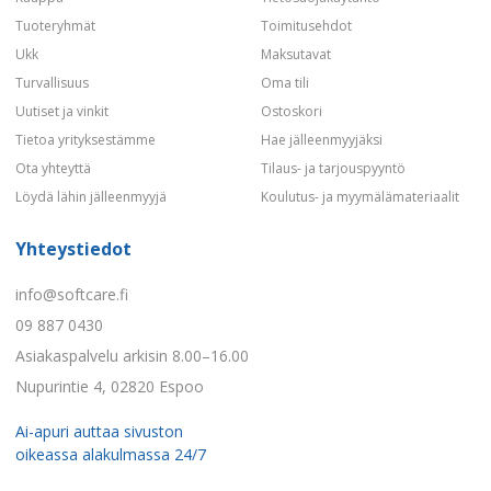
Tuoteryhmät
Toimitusehdot
Ukk
Maksutavat
Turvallisuus
Oma tili
Uutiset ja vinkit
Ostoskori
Tietoa yrityksestämme
Hae jälleenmyyjäksi
Ota yhteyttä
Tilaus- ja tarjouspyyntö
Löydä lähin jälleenmyyjä
Koulutus- ja myymälämateriaalit
Yhteystiedot
info@softcare.fi
09 887 0430
Asiakaspalvelu arkisin 8.00–16.00
Nupurintie 4, 02820 Espoo
Ai-apuri auttaa sivuston
oikeassa alakulmassa 24/7