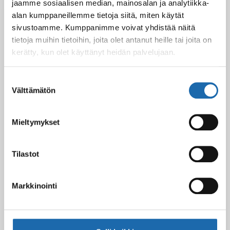
Black Friday & cyber Monday 2025!
jaamme sosiaalisen median, mainosalan ja analytiikka-
28.11.2025
alan kumppaneillemme tietoja siitä, miten käytät
sivustoamme. Kumppanimme voivat yhdistää näitä
tietoja muihin tietoihin, joita olet antanut heille tai joita on
kerätty, kun olet käyttänyt heidän palvelujaan.
Kevään uutuus tuotteet ovat nyt
verkkokaupassa!
Suostumuksen
10.03.2025
Välttämätön
valinta
Softcare Ystävänpäivä ale
Mieltymykset
10.02.2025
Tilastot
Black Friday & cyber Monday 2024!
Markkinointi
29.11.2024