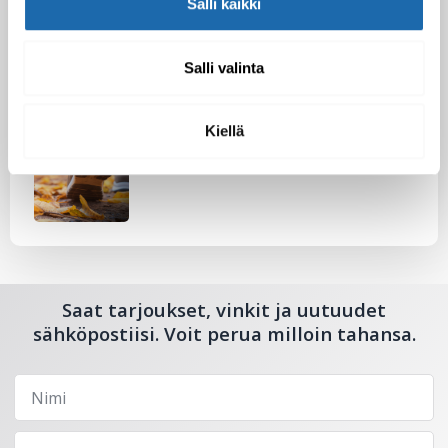
Salli kaikki
Nahkakalusteiden hoito Softcare aineilla
30.10.2024
Salli valinta
Kiellä
Tutustu uuteen kengänhoitosarjaamme
10.10.2024
Saat tarjoukset, vinkit ja uutuudet
sähköpostiisi. Voit perua milloin tahansa.