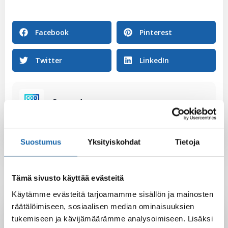
Facebook
Pinterest
Twitter
LinkedIn
Gennady
Suostumus
Yksityiskohdat
Tietoja
Tämä sivusto käyttää evästeitä
Käytämme evästeitä tarjoamamme sisällön ja mainosten
räätälöimiseen, sosiaalisen median ominaisuuksien
Latest Post
tukemiseen ja kävijämäärämme analysoimiseen. Lisäksi