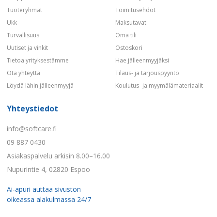
Tuoteryhmät
Toimitusehdot
Ukk
Maksutavat
Turvallisuus
Oma tili
Uutiset ja vinkit
Ostoskori
Tietoa yrityksestämme
Hae jälleenmyyjäksi
Ota yhteyttä
Tilaus- ja tarjouspyyntö
Löydä lähin jälleenmyyjä
Koulutus- ja myymälämateriaalit
Yhteystiedot
info@softcare.fi
09 887 0430
Asiakaspalvelu arkisin 8.00–16.00
Nupurintie 4, 02820 Espoo
Ai-apuri auttaa sivuston
oikeassa alakulmassa 24/7