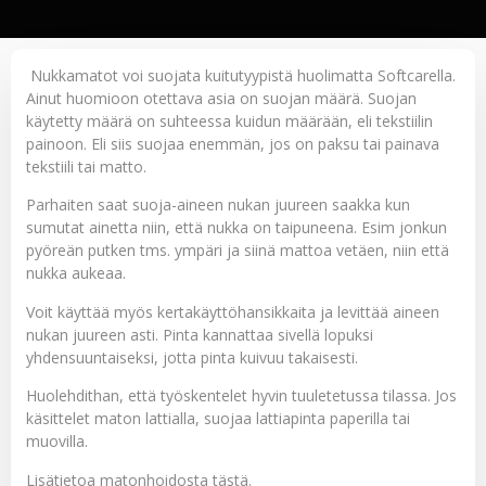
Nukkamatot voi suojata kuitutyypistä huolimatta Softcarella.
Ainut huomioon otettava asia on suojan määrä. Suojan
käytetty määrä on suhteessa kuidun määrään, eli tekstiilin
painoon. Eli siis suojaa enemmän, jos on paksu tai painava
tekstiili tai matto.
Parhaiten saat suoja-aineen nukan juureen saakka kun
sumutat ainetta niin, että nukka on taipuneena. Esim jonkun
pyöreän putken tms. ympäri ja siinä mattoa vetäen, niin että
nukka aukeaa.
Voit käyttää myös kertakäyttöhansikkaita ja levittää aineen
nukan juureen asti. Pinta kannattaa sivellä lopuksi
yhdensuuntaiseksi, jotta pinta kuivuu takaisesti.
Huolehdithan, että työskentelet hyvin tuuletetussa tilassa. Jos
käsittelet maton lattialla, suojaa lattiapinta paperilla tai
muovilla.
Lisätietoa matonhoidosta
tästä
.