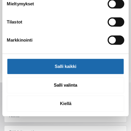
Mieltymykset
Nahkakalusteiden hoito Softcare aineilla
30.10.2024
Tilastot
Tutustu uuteen kengänhoitosarjaamme
Markkinointi
10.10.2024
Salli kaikki
Salli valinta
Saat tarjoukset, vinkit ja uutuudet
sähköpostiisi. Voit perua milloin tahansa.
Kiellä