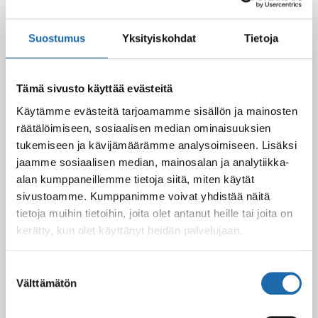
Black Friday & cyber Monday 2025!
28.11.2025
Suostumus
Yksityiskohdat
Tietoja
Kevään uutuus tuotteet ovat nyt
Tämä sivusto käyttää evästeitä
verkkokaupassa!
10.03.2025
Käytämme evästeitä tarjoamamme sisällön ja mainosten
räätälöimiseen, sosiaalisen median ominaisuuksien
tukemiseen ja kävijämäärämme analysoimiseen. Lisäksi
jaamme sosiaalisen median, mainosalan ja analytiikka-
Softcare Ystävänpäivä ale
10.02.2025
alan kumppaneillemme tietoja siitä, miten käytät
sivustoamme. Kumppanimme voivat yhdistää näitä
tietoja muihin tietoihin, joita olet antanut heille tai joita on
kerätty, kun olet käyttänyt heidän palvelujaan.
Black Friday & cyber Monday 2024!
29.11.2024
Suostumuksen
Välttämätön
valinta