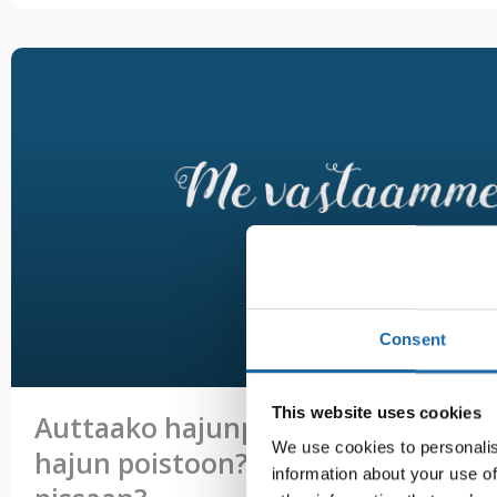
Consent
This website uses cookies
Auttaako hajunpoistaja pinttynee
We use cookies to personalis
hajun poistoon? Entä lasten/lemm
information about your use of