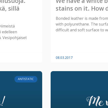
ilusuoja.
We have a white b
, sillä
stains on it. How 
Bonded leather is made from
with polyurethane. The surfac
viimeistä
difficult and soft surface to 
i edelleen
. Vesipohjaiset
08.03.2017
ANTISTATIC