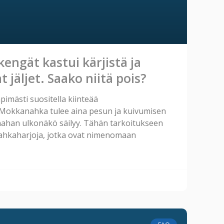
engät kastui kärjistä ja
 jäljet. Saako niitä pois?
imästi suositella kiinteää
 Mokkanahka tulee aina pesun ja kuivumisen
nahan ulkonäkö säilyy. Tähän tarkoitukseen
hkaharjoja, jotka ovat nimenomaan