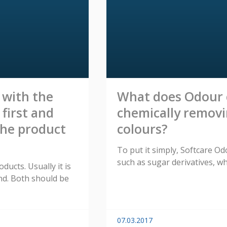
 with the
What does Odour c
first and
chemically removi
the product
colours?
To put it simply, Softcare O
such as sugar derivatives, wh
ucts. Usually it is
ond. Both should be
07.03.2017