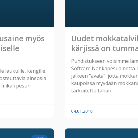
tusaine myös
Uudet mokkatalvik
selle
kärjissä on tummat
Puhdistukseen voisimme lämp
Softcare Nahkapesuainetta.
laukuille, kengille,
jälkeen “avata”, jotta mokka
kosteuttavia aineosia
kaupoissa myydään mokkana
a mikäli pesun
tarkoitettu tähän
04.01.2016