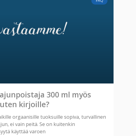
FAQ
Hajunpoistaja 300 ml myös
uten kirjoille?
kille orgaanisille tuoksuille sopiva, turvallinen
un, ei vain peitä. Se on kuitenkin
syytä käyttää varoen