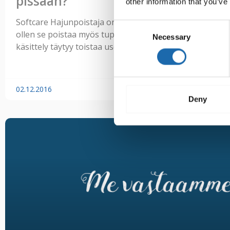
pissaan?
other information that you’ve
Softcare Hajunpoistaja on hajun hajottava tuote, se ei o
Consent
ollen se poistaa myös tupakan hajun. Joskus kovin huoko
Necessary
Selection
käsittely täytyy toistaa useaan
02.12.2016
Deny