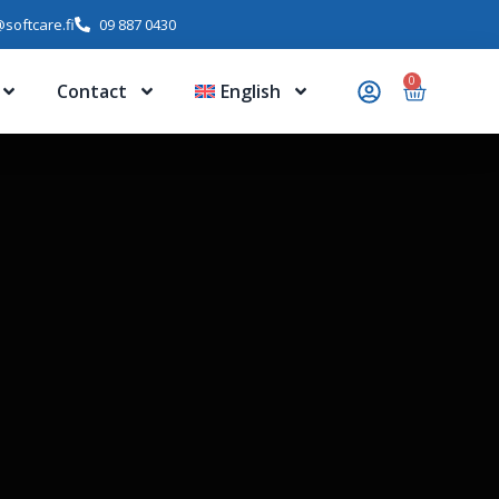
softcare.fi
09 887 0430
0
Contact
English