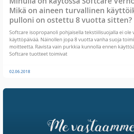
Minulla on käytössä Softcare Verho
Mikä on aineen turvallinen käyttöikä
pulloni on ostettu 8 vuotta sitten?
Softcare isopropanoli pohjaisella tekstiilisuojalla ei ole 
käyttöpäivää. Näinollen jopa 8 vuotta vanha suoja toimi
moitteetta. Ravista vain purkkia kunnolla ennen käyttöä
Softcare tuotteet toimivat
02.06.2018