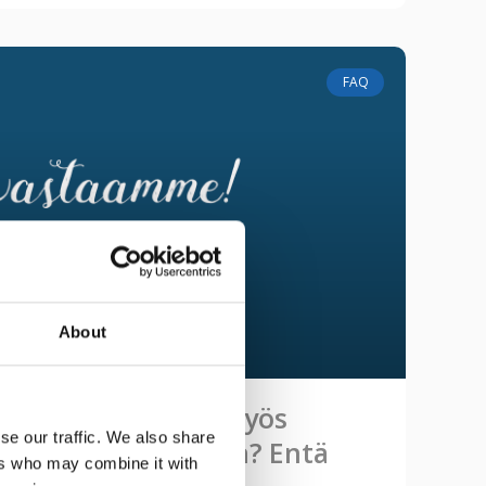
FAQ
About
öisyydenpoistaja myös
se our traffic. We also share
liimaantuvat seinään? Entä
ers who may combine it with