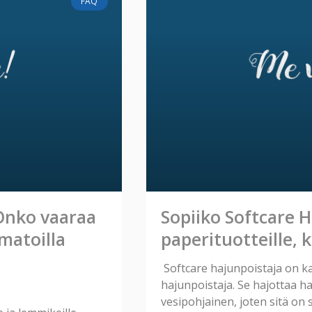
FAQ
 Onko vaaraa
Sopiiko Softcare 
 matoilla
paperituotteille, k
Softcare hajunpoistaja on kai
hajunpoistaja. Se hajottaa haj
vesipohjainen, joten sitä on 