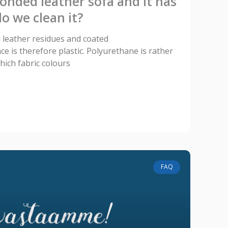
onded leather sofa and it has
do we clean it?
 leather residues and coated
e is therefore plastic. Polyurethane is rather
which fabric colours
FAQ