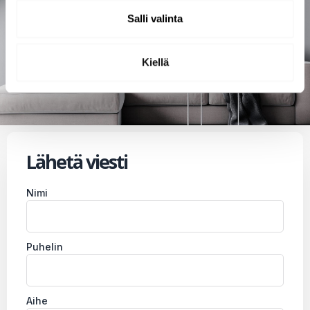
tarjouksia ja hoitovinkkejä sähköpostiisi.
Salli valinta
Liity mukaan
Kiellä
Lähetä viesti
Nimi
Puhelin
Aihe