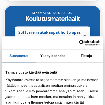
MYYMÄLÄN KOULUTUS
Koulutusmateriaalit
Softcare rautakaupat hoito opas
Avaa pdf
Suostumus
Yksityiskohdat
Tietoja
Softcare huonekalujen hoito
Tämä sivusto käyttää evästeitä
MYYMÄLÄKÄYTTÖÖN
Käytämme evästeitä tarjoamamme sisällön ja mainosten
Lataa ja hyödynnä materiaaleja
räätälöimiseen, sosiaalisen median ominaisuuksien
Löydät tuotekortit ja koulutusmateriaalit aihealueittain.
tukemiseen ja kävijämäärämme analysoimiseen. Lisäksi
Klikkaa otsikkoa, avaa sisältö ja lataa PDF tarvittaessa.
jaamme sosiaalisen median, mainosalan ja analytiikka-
Materiaalit sopivat myyntityön tueksi ja asiakasohjeeksi.
alan kumppaneillemme tietoja siitä, miten käytät