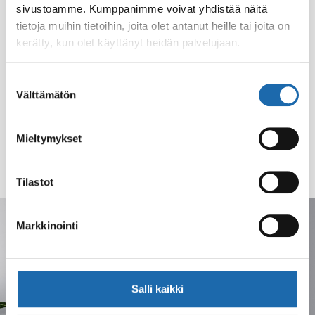
sivustoamme. Kumppanimme voivat yhdistää näitä
tietoja muihin tietoihin, joita olet antanut heille tai joita on
kerätty, kun olet käyttänyt heidän palvelujaan.
Suostumuksen
Välttämätön
valinta
Mieltymykset
Tilastot
Markkinointi
Kanta-asiakkuus
Liity kanta-asiakkaaksi ja saat 15 prosentin alennuksen
Salli kaikki
ensimmäisestä tilauksesta. Lähetämme ajankohtaisia