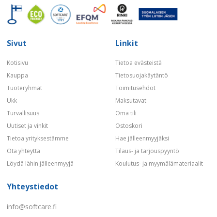
Sivut
Linkit
Kotisivu
Tietoa evästeistä
Kauppa
Tietosuojakäytäntö
Tuoteryhmät
Toimitusehdot
Ukk
Maksutavat
Turvallisuus
Oma tili
Uutiset ja vinkit
Ostoskori
Tietoa yrityksestämme
Hae jälleenmyyjäksi
Ota yhteyttä
Tilaus- ja tarjouspyyntö
Löydä lähin jälleenmyyjä
Koulutus- ja myymälämateriaalit
Yhteystiedot
info@softcare.fi