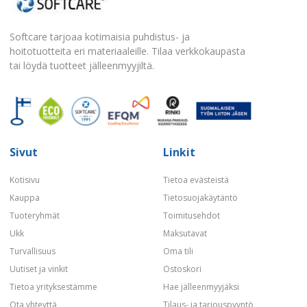
Softcare tarjoaa kotimaisia puhdistus- ja
hoitotuotteita eri materiaaleille. Tilaa verkkokaupasta
tai löydä tuotteet jälleenmyyjiltä.
Sivut
Linkit
Kotisivu
Tietoa evästeistä
Kauppa
Tietosuojakäytäntö
Tuoteryhmät
Toimitusehdot
Ukk
Maksutavat
Turvallisuus
Oma tili
Uutiset ja vinkit
Ostoskori
Tietoa yrityksestämme
Hae jälleenmyyjäksi
Ota yhteyttä
Tilaus- ja tarjouspyyntö