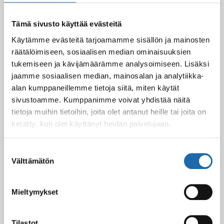
Tämä sivusto käyttää evästeitä
Käytämme evästeitä tarjoamamme sisällön ja mainosten
Softcare Ystävänpäivä ale
10.02.2025
räätälöimiseen, sosiaalisen median ominaisuuksien
tukemiseen ja kävijämäärämme analysoimiseen. Lisäksi
jaamme sosiaalisen median, mainosalan ja analytiikka-
alan kumppaneillemme tietoja siitä, miten käytät
Black Friday & cyber Monday 2024!
sivustoamme. Kumppanimme voivat yhdistää näitä
29.11.2024
tietoja muihin tietoihin, joita olet antanut heille tai joita on
kerätty, kun olet käyttänyt heidän palvelujaan.
Suostumuksen
Nahkakalusteiden hoito Softcare aineilla
Välttämätön
valinta
30.10.2024
Mieltymykset
Tutustu uuteen kengänhoitosarjaamme
10.10.2024
Tilastot