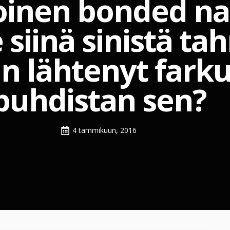
koinen bonded na
inä sinistä tah
 lähtenyt farku
puhdistan sen?
4 tammikuun, 2016