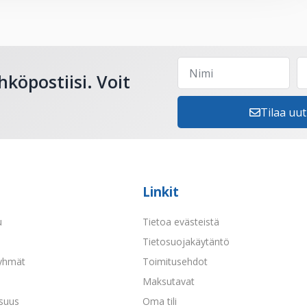
hköpostiisi. Voit
Tilaa uut
Linkit
u
Tietoa evästeistä
a
Tietosuojakäytäntö
yhmät
Toimitusehdot
Maksutavat
isuus
Oma tili