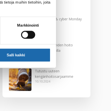
ietoja muihin tietoihin, joita
Black Friday & cyber Monday
2024!
Markkinointi
29.11.2024
Nahkakalusteiden hoito
Softcare aineilla
Salli kaikki
30.10.2024
Tutustu uuteen
kengänhoitosarjaamme
10.10.2024