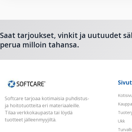
Saat tarjoukset, vinkit ja uutuudet sä
perua milloin tahansa.
Sivut
Kotisiv
Softcare tarjoaa kotimaisia puhdistus-
Kaupp
ja hoitotuotteita eri materiaaleille.
Tilaa verkkokaupasta tai löydä
Tuoter
tuotteet jälleenmyyjiltä.
Ukk
Turvall