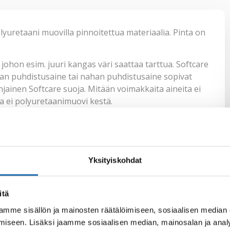
yuretaani muovilla pinnoitettua materiaalia. Pinta on
ohon esim. juuri kangas väri saattaa tarttua. Softcare
an puhdistusaine
tai
nahan puhdistusaine
sopivat
hjainen Softcare suoja
. Mitään voimakkaita aineita ei
a ei polyuretaanimuovi kestä.
din1 liikkeistä ja tietysti
nettikaupastamme
.
Yksityiskohdat
Twitter
LinkedIn
itä
mme sisällön ja mainosten räätälöimiseen, sosiaalisen median
iseen. Lisäksi jaamme sosiaalisen median, mainosalan ja analy