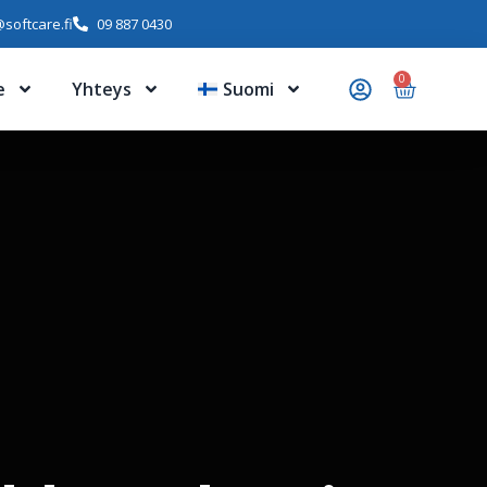
softcare.fi
09 887 0430
0
e
Yhteys
Suomi