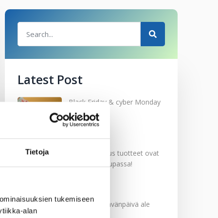
Latest Post
Black Friday & cyber Monday
2025!
28.11.2025
Tietoja
Kevään uutuus tuotteet ovat
nyt verkkokaupassa!
10.03.2025
 ominaisuuksien tukemiseen
Softcare Ystävänpäivä ale
tiikka-alan
10.02.2025