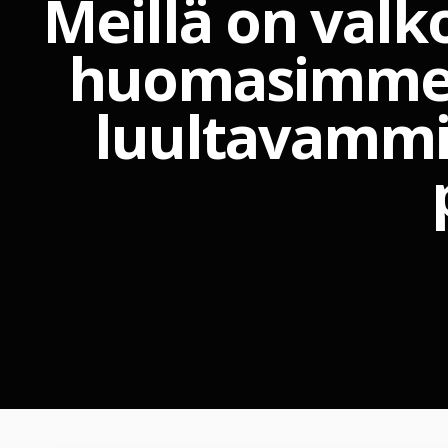
Meillä on val
huomasimme si
luultavammin