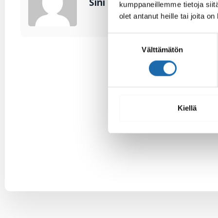
Sini Lehtonen
kumppaneillemme tietoja siitä
olet antanut heille tai joita o
Suostumuksen
Välttämätön
valinta
Kiellä