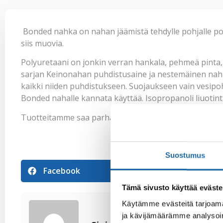
Bonded nahka on nahan jäämistä tehdylle pohjalle pol
siis muovia.
Polyuretaani on jonkin verran hankala, pehmeä pinta, j
sarjan
Keinonahan puhdistusaine
ja
nestemäinen nah
kaikki niiden puhdistukseen. Suojaukseen vain
vesipo
Bonded nahalle kannata käyttää. Isopropanoli liuotint
Tuotteitamme saa parhaiten mm. Asko, Sotka, Isku ja Ko
Suostumus
Facebook
Pinterest
Tämä sivusto käyttää eväste
Käytämme evästeitä tarjoama
ja kävijämäärämme analysoim