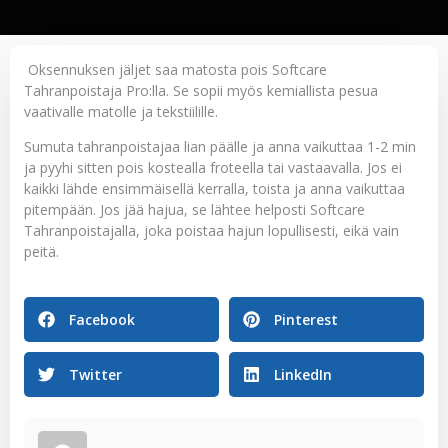
Oksennuksen jäljet saa matosta pois
Softcare
Tahranpoistaja Pro
:lla. Se sopii myös kemiallista pesua
vaativalle matolle ja tekstiilille.
Sumuta tahranpoistajaa lian päälle ja anna vaikuttaa 1-2 min
ja pyyhi sitten pois kostealla froteella tai vastaavalla. Jos ei
kaikki lähde ensimmäisellä kerralla, toista ja anna vaikuttaa
pitempään. Jos jää hajua, se lähtee helposti Softcare
Tahranpoistajalla, joka poistaa hajun lopullisesti, eikä vain
peitä.
Facebook
Pinterest
Twitter
LinkedIn