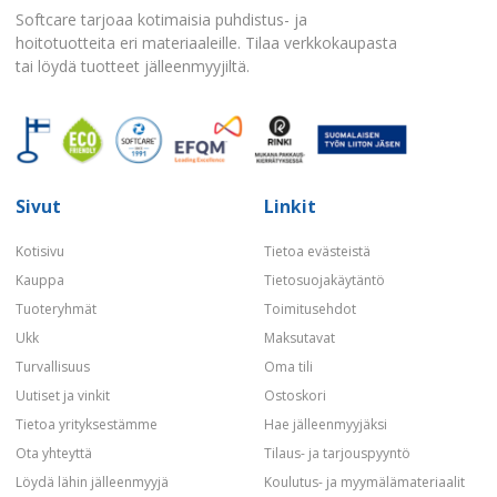
Softcare tarjoaa kotimaisia puhdistus- ja
hoitotuotteita eri materiaaleille. Tilaa verkkokaupasta
tai löydä tuotteet jälleenmyyjiltä.
Sivut
Linkit
Kotisivu
Tietoa evästeistä
Kauppa
Tietosuojakäytäntö
Tuoteryhmät
Toimitusehdot
Ukk
Maksutavat
Turvallisuus
Oma tili
Uutiset ja vinkit
Ostoskori
Tietoa yrityksestämme
Hae jälleenmyyjäksi
Ota yhteyttä
Tilaus- ja tarjouspyyntö
Löydä lähin jälleenmyyjä
Koulutus- ja myymälämateriaalit