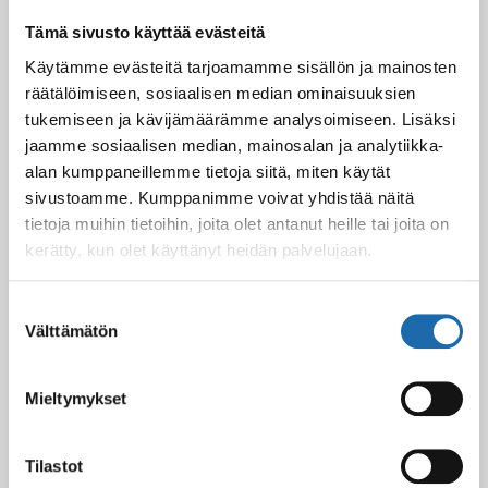
Tämä sivusto käyttää evästeitä
Softcare Ystävänpäivä ale
Käytämme evästeitä tarjoamamme sisällön ja mainosten
10.02.2025
räätälöimiseen, sosiaalisen median ominaisuuksien
tukemiseen ja kävijämäärämme analysoimiseen. Lisäksi
jaamme sosiaalisen median, mainosalan ja analytiikka-
alan kumppaneillemme tietoja siitä, miten käytät
Black Friday & cyber Monday 2024!
29.11.2024
sivustoamme. Kumppanimme voivat yhdistää näitä
tietoja muihin tietoihin, joita olet antanut heille tai joita on
kerätty, kun olet käyttänyt heidän palvelujaan.
Nahkakalusteiden hoito Softcare aineilla
Suostumuksen
30.10.2024
Välttämätön
valinta
Mieltymykset
Tutustu uuteen kengänhoitosarjaamme
10.10.2024
Tilastot