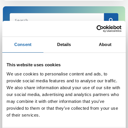
Latest Post
Consent
Details
About
Black Friday & cyber Monday 2025!
28.11.2025
This website uses cookies
We use cookies to personalise content and ads, to
provide social media features and to analyse our traffic.
We also share information about your use of our site with
Kevään uutuus tuotteet ovat nyt
our social media, advertising and analytics partners who
verkkokaupassa!
10.03.2025
may combine it with other information that you’ve
provided to them or that they’ve collected from your use
of their services.
Softcare Ystävänpäivä ale
10.02.2025