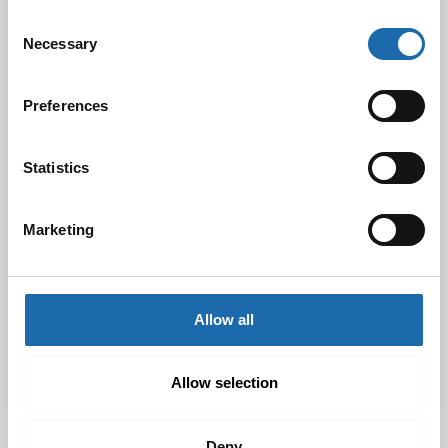
Consent
Necessary
Selection
Black Friday & cyber Monday 2024!
Preferences
29.11.2024
Statistics
Nahkakalusteiden hoito Softcare aineilla
Marketing
30.10.2024
Allow all
Tutustu uuteen kengänhoitosarjaamme
10.10.2024
Allow selection
Deny