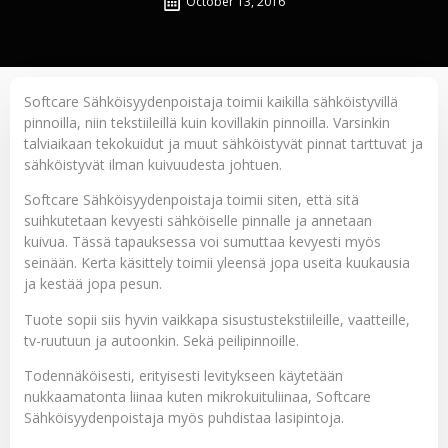
October 13, 2016
Softcare Sähköisyydenpoistaja
toimii kaikilla sähköistyvillä
pinnoilla, niin tekstiileillä kuin kovillakin pinnoilla. Varsinkin
talviaikaan tekokuidut ja muut sähköistyvät pinnat tarttuvat ja
sähköistyvät ilman kuivuudesta johtuen.
Softcare Sähköisyydenpoistaja toimii siten, että sitä
suihkutetaan kevyesti sähköiselle pinnalle ja annetaan
kuivua. Tässä tapauksessa voi sumuttaa kevyesti myös
seinään. Kerta käsittely toimii yleensä jopa useita kuukausia
ja kestää jopa pesun.
Tuote sopii siis hyvin vaikkapa sisustustekstiileille, vaatteille,
tv-ruutuun ja autoonkin. Sekä peilipinnoille.
Todennäköisesti, erityisesti levitykseen käytetään
nukkaamatonta liinaa kuten mikrokuituliinaa, Softcare
Sähköisyydenpoistaja myös puhdistaa lasipintoja.