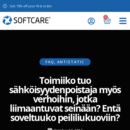
Get 15% off your first order.
0
FAQ
,
ANTISTATIC
Toimiiko tuo
sähköisyydenpoistaja myös
verhoihin, jotka
liimaantuvat seinään? Entä
soveltuuko peililiukuoviin?