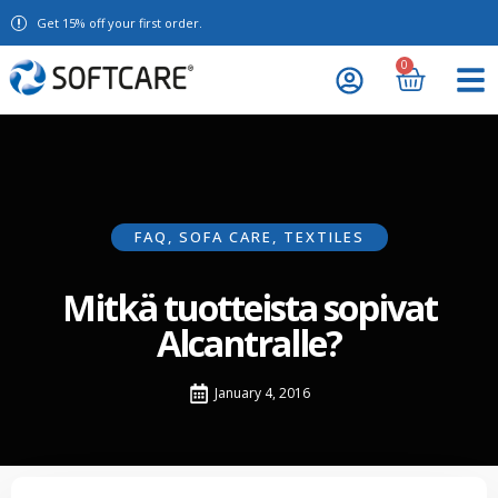
Get 15% off your first order.
0
FAQ
,
SOFA CARE
,
TEXTILES
Mitkä tuotteista sopivat
Alcantralle?
January 4, 2016