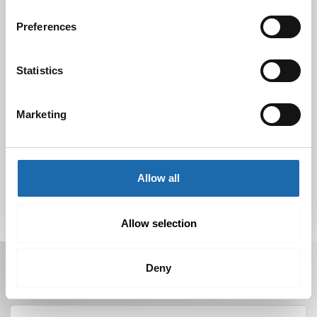
Preferences
Nahkakalusteiden hoito Softcare aineilla
30.10.2024
Statistics
Marketing
Tutustu uuteen kengänhoitosarjaamme
10.10.2024
Allow all
Allow selection
Receive offers, tips, and news in your email.
Deny
You can unsubscribe at any time.