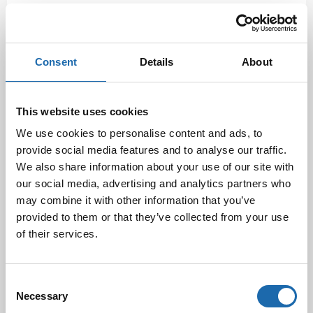
Latest Post
Black Friday & cyber Monday 2025!
28.11.2025
Consent
Details
About
This website uses cookies
Kevään uutuus tuotteet ovat nyt
We use cookies to personalise content and ads, to
verkkokaupassa!
10.03.2025
provide social media features and to analyse our traffic.
We also share information about your use of our site with
our social media, advertising and analytics partners who
may combine it with other information that you’ve
Softcare Ystävänpäivä ale
provided to them or that they’ve collected from your use
10.02.2025
of their services.
Consent
Black Friday & cyber Monday 2024!
Necessary
29.11.2024
Selection