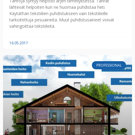
Tahroja syntyy helposti arjen tiimellyksessä. Tahrat
lähtevät helpoiten kun ne huomaa puhdistaa heti.
Käytäthän tekstiilien puhdistukseen vain tekstiileille
tarkoitettuja pesuaineita. Muut puhdistusaineet voivat
vahingoittaa tekstiileitä.
16.05.2017
PROFESSIONAL