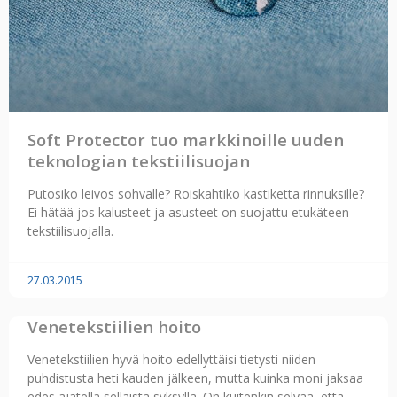
Soft Protector tuo markkinoille uuden
teknologian tekstiilisuojan
Putosiko leivos sohvalle? Roiskahtiko kastiketta rinnuksille?
Ei hätää jos kalusteet ja asusteet on suojattu etukäteen
tekstiilisuojalla.
27.03.2015
Venetekstiilien hoito
Venetekstiilien hyvä hoito edellyttäisi tietysti niiden
puhdistusta heti kauden jälkeen, mutta kuinka moni jaksaa
edes ajatella sellaista syksyllä. On kuitenkin selvää, että