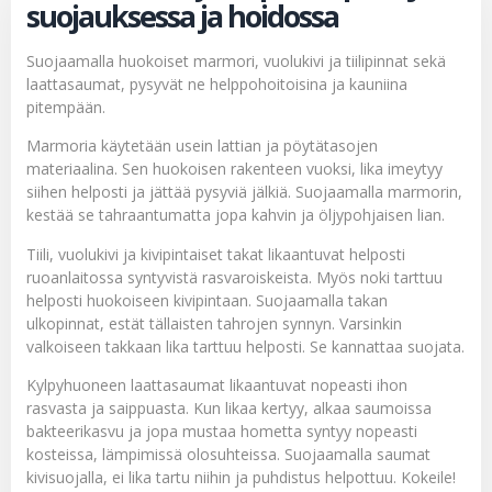
suojauksessa ja hoidossa
Suojaamalla
huokoiset marmori, vuolukivi ja tiilipinnat sekä
laattasaumat, pysyvät ne helppohoitoisina ja kauniina
pitempään.
Marmoria käytetään usein lattian ja pöytätasojen
materiaalina. Sen huokoisen rakenteen vuoksi, lika imeytyy
siihen helposti ja jättää pysyviä jälkiä. Suojaamalla marmorin,
kestää se tahraantumatta jopa kahvin ja öljypohjaisen lian.
Tiili, vuolukivi ja kivipintaiset takat likaantuvat helposti
ruoanlaitossa syntyvistä rasvaroiskeista. Myös noki tarttuu
helposti huokoiseen kivipintaan. Suojaamalla takan
ulkopinnat, estät tällaisten tahrojen synnyn. Varsinkin
valkoiseen takkaan lika tarttuu helposti. Se kannattaa suojata.
Kylpyhuoneen laattasaumat likaantuvat nopeasti ihon
rasvasta ja saippuasta. Kun likaa kertyy, alkaa saumoissa
bakteerikasvu ja jopa mustaa hometta syntyy nopeasti
kosteissa, lämpimissä olosuhteissa. Suojaamalla saumat
kivisuojalla, ei lika tartu niihin ja puhdistus helpottuu. Kokeile!