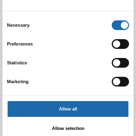
Softcare Ystävänpäivä ale
Consent
10.02.2025
Necessary
Selection
Preferences
Black Friday & cyber Monday 2024!
29.11.2024
Statistics
Marketing
Nahkakalusteiden hoito Softcare aineilla
30.10.2024
Allow all
Tutustu uuteen kengänhoitosarjaamme
Allow selection
10.10.2024