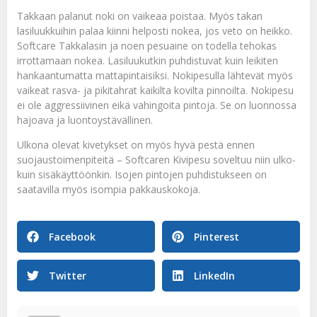
Takkaan palanut noki on vaikeaa poistaa. Myös takan
lasiluukkuihin palaa kiinni helposti nokea, jos veto on heikko.
Softcare Takkalasin ja noen pesuaine
on todella tehokas
irrottamaan nokea. Lasiluukutkin puhdistuvat kuin leikiten
hankaantumatta mattapintaisiksi. Nokipesulla lähtevät myös
vaikeat rasva- ja pikitahrat kaikilta kovilta pinnoilta. Nokipesu
ei ole aggressiivinen eikä vahingoita pintoja. Se on luonnossa
hajoava ja luontoystävällinen.
Ulkona olevat kivetykset on myös hyvä pestä ennen
suojaustoimenpiteitä –
Softcaren Kivipesu
soveltuu niin ulko-
kuin sisäkäyttöönkin. Isojen pintojen puhdistukseen on
saatavilla myös isompia pakkauskokoja.
Facebook
Pinterest
Twitter
LinkedIn