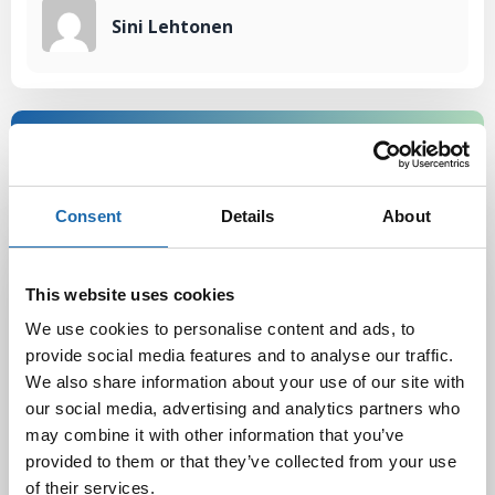
Sini Lehtonen
Consent
Details
About
Latest Post
This website uses cookies
Black Friday & cyber Monday 2025!
28.11.2025
We use cookies to personalise content and ads, to
provide social media features and to analyse our traffic.
We also share information about your use of our site with
our social media, advertising and analytics partners who
Kevään uutuus tuotteet ovat nyt
may combine it with other information that you’ve
verkkokaupassa!
provided to them or that they’ve collected from your use
10.03.2025
of their services.