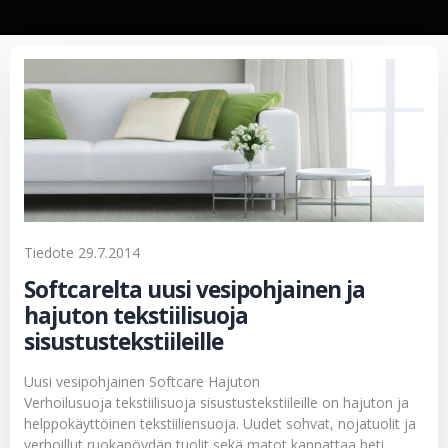
Tiedote 29.7.2014
Softcarelta uusi vesipohjainen ja
hajuton tekstiilisuoja
sisustustekstiileille
Uusi vesipohjainen Softcare Hajuton
Verhoilusuoja tekstiilisuoja sisustustekstiileille on hajuton ja
helppokäyttöinen tekstiiliensuoja. Uudet sohvat, nojatuolit ja
verhoillut ruokapöydän tuolit sekä matot kannattaa heti