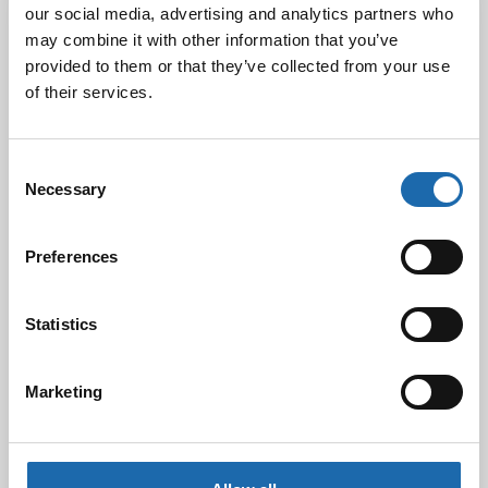
Black Friday & cyber Monday 2025!
our social media, advertising and analytics partners who
28.11.2025
may combine it with other information that you’ve
provided to them or that they’ve collected from your use
of their services.
Kevään uutuus tuotteet ovat nyt
verkkokaupassa!
Consent
10.03.2025
Necessary
Selection
Preferences
Softcare Ystävänpäivä ale
10.02.2025
Statistics
Black Friday & cyber Monday 2024!
Marketing
29.11.2024