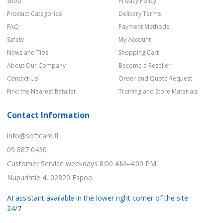
Shop
Privacy Policy
Product Categories
Delivery Terms
FAQ
Payment Methods
Safety
My Account
News and Tips
Shopping Cart
About Our Company
Become a Reseller
Contact Us
Order and Quote Request
Find the Nearest Retailer
Training and Store Materials
Contact Information
info@softcare.fi
09 887 0430
Customer Service weekdays 8:00 AM–4:00 PM
Nupurintie 4, 02820 Espoo
AI assistant available in the lower right corner of the site
24/7