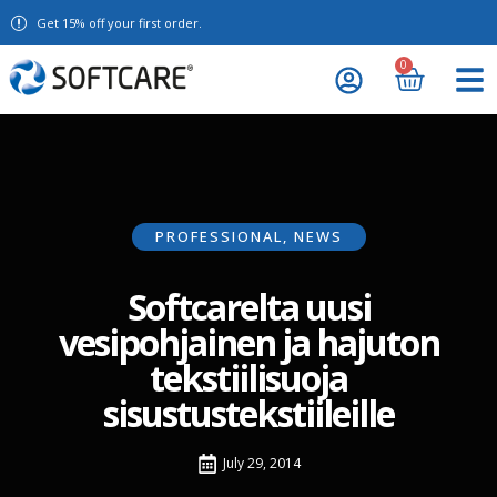
Get 15% off your first order.
0
PROFESSIONAL
,
NEWS
Softcarelta uusi
vesipohjainen ja hajuton
tekstiilisuoja
sisustustekstiileille
July 29, 2014