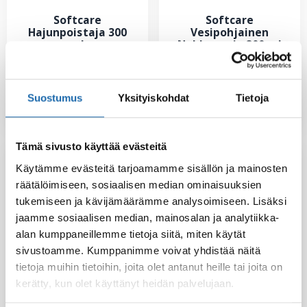
Softcare
Softcare
Hajunpoistaja 300
Vesipohjainen
ml
Nahkasuoja 300 ml
10.00
€
9.80
€
Suostumus
Yksityiskohdat
Tietoja
Lisää ostoskoriin
Lisää ostoskoriin
Tämä sivusto käyttää evästeitä
Käytämme evästeitä tarjoamamme sisällön ja mainosten
räätälöimiseen, sosiaalisen median ominaisuuksien
tukemiseen ja kävijämäärämme analysoimiseen. Lisäksi
jaamme sosiaalisen median, mainosalan ja analytiikka-
alan kumppaneillemme tietoja siitä, miten käytät
sivustoamme. Kumppanimme voivat yhdistää näitä
tietoja muihin tietoihin, joita olet antanut heille tai joita on
kerätty, kun olet käyttänyt heidän palvelujaan.
Softcare