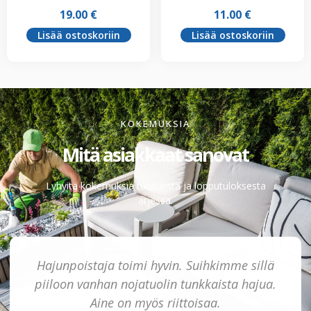
19.00
€
11.00
€
Lisää ostoskoriin
Lisää ostoskoriin
KOKEMUKSIA
Mitä asiakkaat sanovat
Lyhyitä kokemuksia tuotteista ja lopputuloksesta
arjessa.
Hajunpoistaja toimi hyvin. Suihkimme sillä
piiloon vanhan nojatuolin tunkkaista hajua.
Aine on myös riittoisaa.