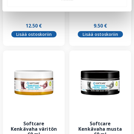
Hajunpoistaja 300
Kenkäsuoja 300 ml
ml
12.50
€
9.50
€
Lisää ostoskoriin
Lisää ostoskoriin
Softcare
Softcare
Kenkävaha väritön
Kenkävaha musta