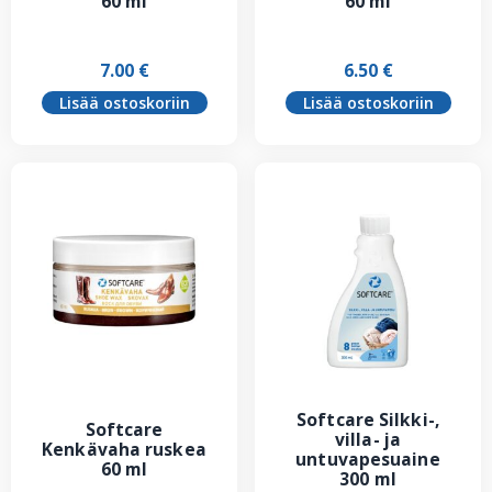
60 ml
60 ml
7.00
€
6.50
€
Lisää ostoskoriin
Lisää ostoskoriin
Softcare Silkki-,
Softcare
villa- ja
Kenkävaha ruskea
untuvapesuaine
60 ml
300 ml