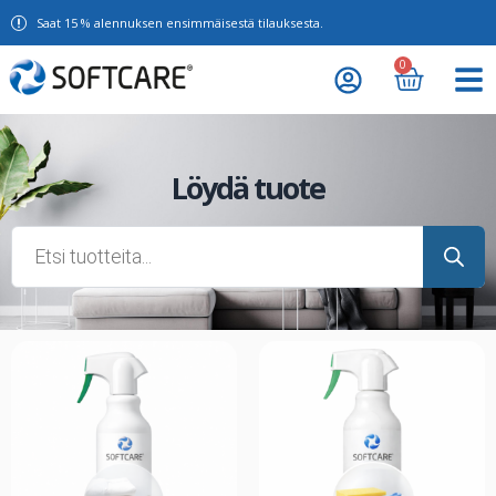
Saat 15 % alennuksen ensimmäisestä tilauksesta.
0
Löydä tuote