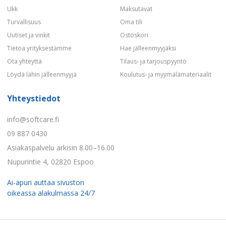
Ukk
Maksutavat
Turvallisuus
Oma tili
Uutiset ja vinkit
Ostoskori
Tietoa yrityksestämme
Hae jälleenmyyjäksi
Ota yhteyttä
Tilaus- ja tarjouspyyntö
Löydä lähin jälleenmyyjä
Koulutus- ja myymälämateriaalit
Yhteystiedot
info@softcare.fi
09 887 0430
Asiakaspalvelu arkisin 8.00–16.00
Nupurintie 4, 02820 Espoo
Ai-apuri auttaa sivuston
oikeassa alakulmassa 24/7