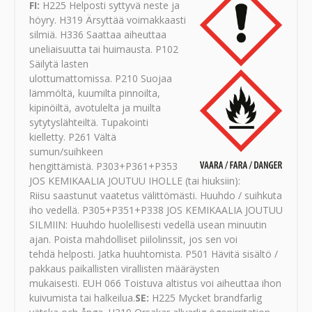
FI:
H225 Helposti syttyvä neste ja
höyry. H319 Ärsyttää voimakkaasti
silmiä. H336 Saattaa aiheuttaa
uneliaisuutta tai huimausta. P102
Säilytä lasten
ulottumattomissa. P210 Suojaa
lämmöltä, kuumilta pinnoilta,
kipinöiltä, avotulelta ja muilta
sytytyslähteiltä. Tupakointi
kielletty. P261 Vältä
sumun/suihkeen
hengittämistä. P303+P361+P353
JOS KEMIKAALIA JOUTUU IHOLLE (tai hiuksiin):
Riisu saastunut vaatetus välittömästi. Huuhdo / suihkuta
iho vedellä. P305+P351+P338 JOS KEMIKAALIA JOUTUU
SILMIIN: Huuhdo huolellisesti vedellä usean minuutin
ajan. Poista mahdolliset piilolinssit, jos sen voi
tehdä helposti. Jatka huuhtomista. P501 Hävitä sisältö /
pakkaus paikallisten virallisten määräysten
mukaisesti. EUH 066 Toistuva altistus voi aiheuttaa ihon
kuivumista tai halkeilua.
SE:
H225 Mycket brandfarlig