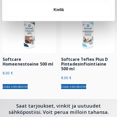
Kiellä
Softcare
Softcare Teflex Plus D
Homeenestoaine 500 ml
Pintadesinfiointiaine
500 ml
8.00
€
8.00
€
Lisää ostoskoriin
Lisää ostoskoriin
Saat tarjoukset, vinkit ja uutuudet
sähköpostiisi. Voit perua milloin tahansa.