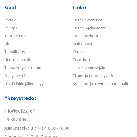
Sivut
Linkit
Kotisivu
Tietoa evästeistä
Kauppa
Tietosuojakäytäntö
Tuoteryhmät
Toimitusehdot
Ukk
Maksutavat
Turvallisuus
Oma tili
Uutiset ja vinkit
Ostoskori
Tietoa yrityksestämme
Hae jälleenmyyjäksi
Ota yhteyttä
Tilaus- ja tarjouspyyntö
Löydä lähin jälleenmyyjä
Koulutus- ja myymälämateriaalit
Yhteystiedot
info@softcare.fi
09 887 0430
Asiakaspalvelu arkisin 8.00–16.00
Nupurintie 4, 02820 Espoo