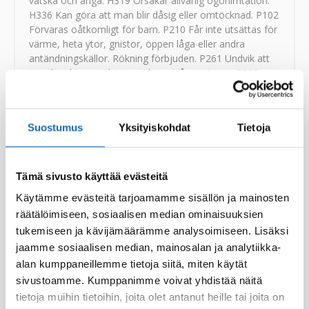
vätska och ånga. H319 Orsakar allvarlig ögonirritation.
H336 Kan göra att man blir dåsig eller omtöcknad. P102
Förvaras oåtkomligt för barn. P210 Får inte utsättas för
värme, heta ytor, gnistor, öppen låga eller andra
antändningskällor. Rökning förbjuden. P261 Undvik att
inandas damm/rök/gaser/dimma/ångor/sprej. P303-
P361P353 VID HUDKONTAKT (även håret): Ta
omedelbart av alla nedstänkta kläder. Skölj huden med
vatten [eller duscha]. P305-P351P338 VID KONTAKT
Suostumus
Yksityiskohdat
Tietoja
MED ÖGONEN: Skölj försiktigt med vatten i flera
minuter. Ta ur eventuella kontaktlinser om det går lätt.
Fortsätt att skölja. P501 Innehållet/behållaren lämnas i
enlighet med lokala myndigheters föreskrifter. EUH066
Tämä sivusto käyttää evästeitä
Upprepad kontakt kan ge torr hud eller hudsprickor.
Käytämme evästeitä tarjoamamme sisällön ja mainosten
räätälöimiseen, sosiaalisen median ominaisuuksien
tukemiseen ja kävijämäärämme analysoimiseen. Lisäksi
UFI
3Q30-705U-W00M-9J8U
Käyttöturvallisuustiedote:
lataa PDF
jaamme sosiaalisen median, mainosalan ja analytiikka-
alan kumppaneillemme tietoja siitä, miten käytät
sivustoamme. Kumppanimme voivat yhdistää näitä
tietoja muihin tietoihin, joita olet antanut heille tai joita on
Koko:
300ml