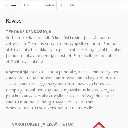
Kuvaus
Lisätiedot
Video
Arviot (0)
Kuvaus
TEHOKAS KENKÄSUOJA
Softcare kenkäsuoja pitää kenkäsi kuivina ja estää nahan
vettymisen. Tehokas suoja kaikentyyppisille nahoille. Suojaa
pintanahkaiset, mokka- ja nupukkipintaiset kengät, takit, laukut
ja muut nahkavarusteet ja asusteet. Ei muoville, keinonahalle,
eikä kiiltonahkakengille.
Käyttöohje:
Suihkuta suoja puhtaalle, kuivalle pinnalle ja anna
kuivua 2-3 tuntia huoneen lämmössä ennen käyttöönottoa.
Testaa värinkestävyys näkymättömiin jäävässä kohdassa.
Helppo ja turvallinen käyttää, suojavaikutus kestää kengissä
jopa kuukausia kertakäsittelyllä. Ei sisällä pfos-yhdisteitä. Ei
vaikuta materiaalin hengittävyyteen eikä muihin
ominaisuuksiin. Ei sovi keinonahalle tai muoville.
VAROITUKSET JA LISÄÄ TIETOA