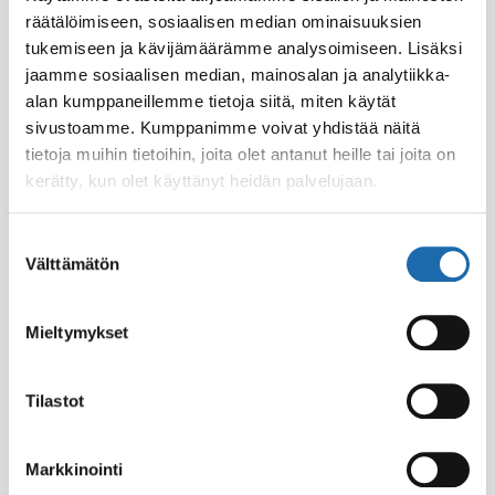
Koko:
300ml
räätälöimiseen, sosiaalisen median ominaisuuksien
EAN-koodi:
6416977715375
tukemiseen ja kävijämäärämme analysoimiseen. Lisäksi
jaamme sosiaalisen median, mainosalan ja analytiikka-
alan kumppaneillemme tietoja siitä, miten käytät
sivustoamme. Kumppanimme voivat yhdistää näitä
tietoja muihin tietoihin, joita olet antanut heille tai joita on
kerätty, kun olet käyttänyt heidän palvelujaan.
Suostumuksen
Välttämätön
valinta
Mieltymykset
Eläintiladesi 500 ml
Softcare Palju,
poreamme ja uima-
8.00
€
allasdesi 1000 ml
Tilastot
24.00
€
Lisää ostoskoriin
Lisää ostoskoriin
Markkinointi