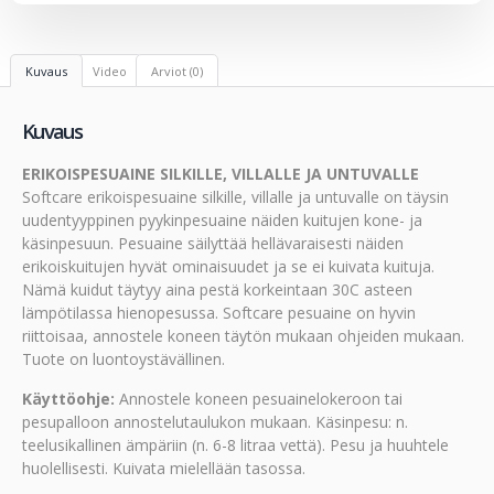
Kuvaus
Video
Arviot (0)
Kuvaus
ERIKOISPESUAINE SILKILLE, VILLALLE JA UNTUVALLE
Softcare erikoispesuaine silkille, villalle ja untuvalle on täysin
uudentyyppinen pyykinpesuaine näiden kuitujen kone- ja
käsinpesuun. Pesuaine säilyttää hellävaraisesti näiden
erikoiskuitujen hyvät ominaisuudet ja se ei kuivata kuituja.
Nämä kuidut täytyy aina pestä korkeintaan 30C asteen
lämpötilassa hienopesussa. Softcare pesuaine on hyvin
riittoisaa, annostele koneen täytön mukaan ohjeiden mukaan.
Tuote on luontoystävällinen.
Käyttöohje:
Annostele koneen pesuainelokeroon tai
pesupalloon annostelutaulukon mukaan. Käsinpesu: n.
teelusikallinen ämpäriin (n. 6-8 litraa vettä). Pesu ja huuhtele
huolellisesti. Kuivata mielellään tasossa.