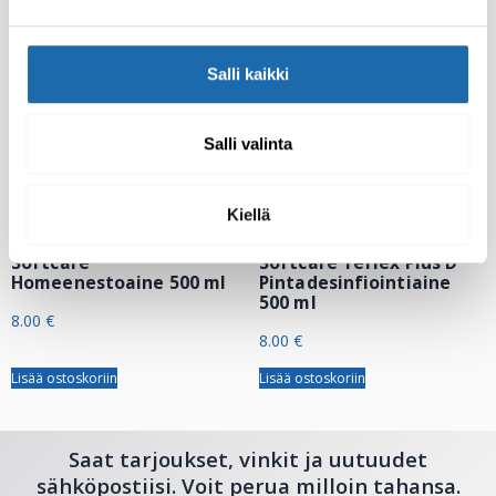
Salli kaikki
Salli valinta
Kiellä
Softcare
Softcare Teflex Plus D
Homeenestoaine 500 ml
Pintadesinfiointiaine
500 ml
8.00
€
8.00
€
Lisää ostoskoriin
Lisää ostoskoriin
Saat tarjoukset, vinkit ja uutuudet
sähköpostiisi. Voit perua milloin tahansa.