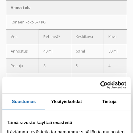
Annostelu
Koneen koko 5-7 KG
Vesi
Pehmeä*
Keskikova
Kova
Annostus
40 ml
60 ml
80 ml
Pesuja
8
5
4
Käsinpesu
10 ml / 8 l vettä
* Suomen yleisin vesityyppi
Suostumus
Yksityiskohdat
Tietoja
INCI:
TEA C13-17 sec. Alkaanisulfonaatti , Cocamide MEA,
Rasva-alkoholi etoksylaatti, Rasvahappoamidi alkyylibetaiini,
Akryylikopolymeeri, Fenoxietanoli.
Tämä sivusto käyttää evästeitä
Käytämme evästeitä tarjoamamme sisällön ja mainosten