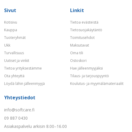
Sivut
Linkit
Kotisivu
Tietoa evästeistä
Kauppa
Tietosuojakäytäntö
Tuoteryhmät
Toimitusehdot
Ukk
Maksutavat
Turvallisuus
Oma tili
Uutiset ja vinkit
Ostoskori
Tietoa yrityksestämme
Hae jälleenmyyjäksi
Ota yhteyttä
Tilaus- ja tarjouspyyntö
Löydä lähin jälleenmyyjä
Koulutus- ja myymälämateriaalit
Yhteystiedot
info@softcare.fi
09 887 0430
Asiakaspalvelu arkisin 8.00–16.00