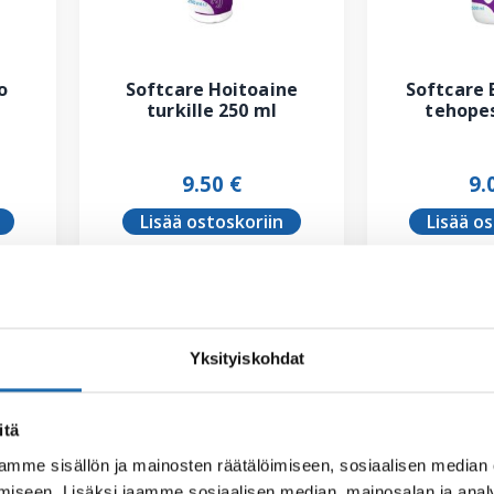
o
Softcare Hoitoaine
Softcare 
turkille 250 ml
tehopes
9.50
€
9.
Lisää ostoskoriin
Lisää o
Yksityiskohdat
itä
mme sisällön ja mainosten räätälöimiseen, sosiaalisen median
iseen. Lisäksi jaamme sosiaalisen median, mainosalan ja analy