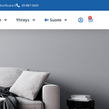
softcare.fi
09 887 0430
0
e
Yhteys
Suomi