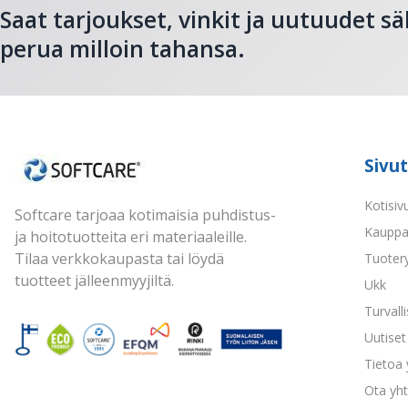
Saat tarjoukset, vinkit ja uutuudet sä
perua milloin tahansa.
Sivut
Kotisiv
Softcare tarjoaa kotimaisia puhdistus-
Kaupp
ja hoitotuotteita eri materiaaleille.
Tilaa verkkokaupasta tai löydä
Tuoter
tuotteet jälleenmyyjiltä.
Ukk
Turvall
Uutiset 
Tietoa
Ota yht