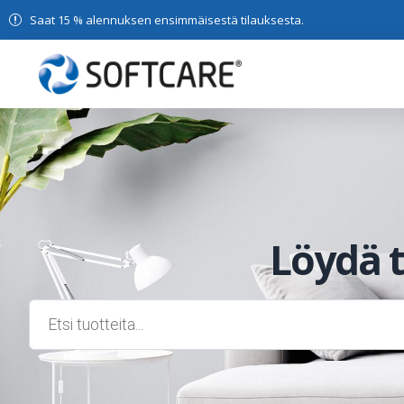
Saat 15 % alennuksen ensimmäisestä tilauksesta.
Löydä 