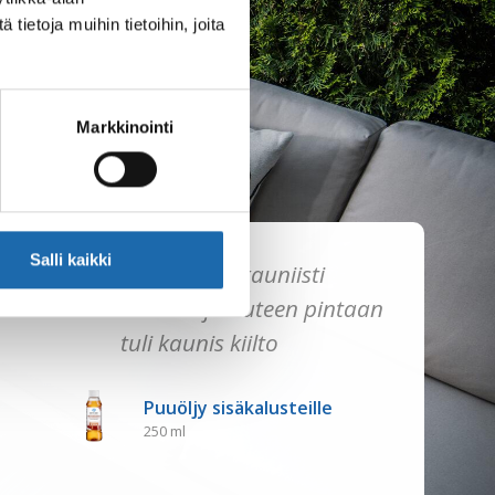
ietoja muihin tietoihin, joita
Markkinointi
Salli kaikki
Puuöljy palautti kauniisti
kulahtaneen värin ja uuteen pintaan
tuli kaunis kiilto
Puuöljy sisäkalusteille
250 ml