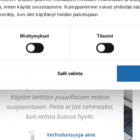
, miten käytät sivustoamme. Kumppanimme voivat yhdistää näitä t
n kerätty, kun olet käyttänyt heidän palvelujaan.
sanovat
Mieltymykset
Tilastot
loksesta arjessa.
Salli valinta
Verhoilusuoja antaa pidemmän
suojan likaantumista vastaan.
Käytän keittiön puuvillaisen maton
suojaamiseen. Pinta ei jää tahmeaksi,
kun antaa kuivua hyvin.
Verhoilunsuoja-aine