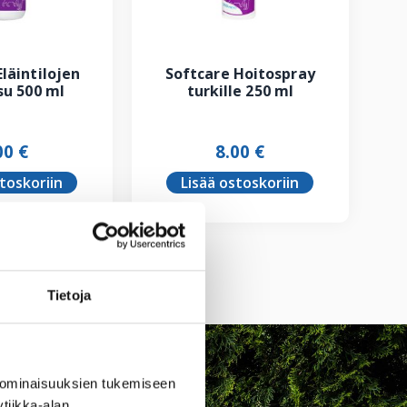
Eläintilojen
Softcare Hoitospray
u 500 ml
turkille 250 ml
00
€
8.00
€
stoskoriin
Lisää ostoskoriin
Tietoja
 ominaisuuksien tukemiseen
tiikka-alan