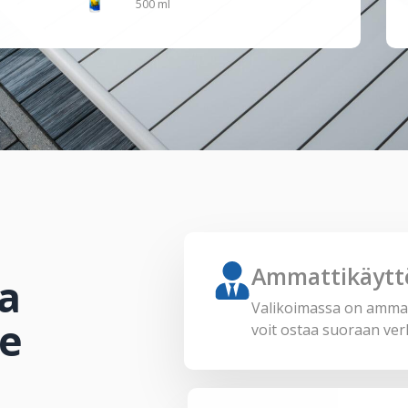
500 ml
Ammattikäyttö
a
Valikoimassa on ammatt
le
voit ostaa suoraan v