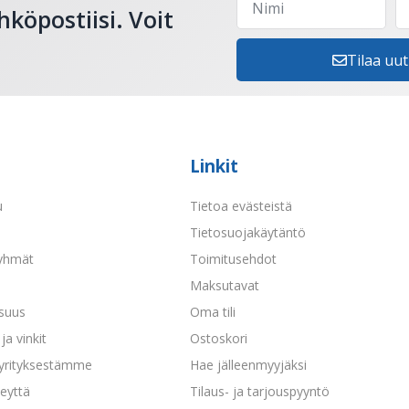
hköpostiisi. Voit
Tilaa uut
Linkit
u
Tietoa evästeistä
a
Tietosuojakäytäntö
yhmät
Toimitusehdot
Maksutavat
isuus
Oma tili
ja vinkit
Ostoskori
 yrityksestämme
Hae jälleenmyyjäksi
eyttä
Tilaus- ja tarjouspyyntö