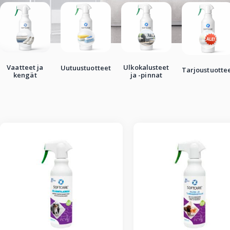
Vaatteet ja
Ulkokalusteet
Uutuustuotteet
Tarjoustuotte
kengät
ja -pinnat