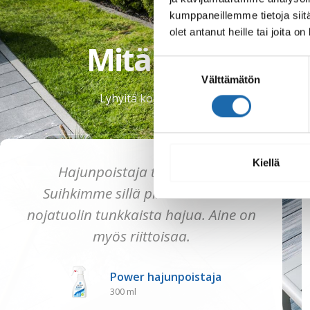
kumppaneillemme tietoja siitä
KOKEMUKSIA
olet antanut heille tai joita o
Mitä asiakkaat 
Suostumuksen
Välttämätön
valinta
Lyhyitä kokemuksia tuotteista ja lopputu
Kiellä
Hajunpoistaja toimi hyvin.
Suihkimme sillä piiloon vanhan
nojatuolin tunkkaista hajua. Aine on
myös riittoisaa.
Power hajunpoistaja
300 ml