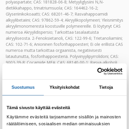
polyaspartate; CAS: 181828-06-8; Metyyliglysiini N,N-
dietikkahappo, trinatriumsuola; CAS: 164462-16-2;
Glyseriinikokoaatti; CAS: 68201-46-7; Rasvahappoamidi
alkyylibetaiini; CAS: 97862-59-4; Akryylikopolymeeri; Yleisnimitys
akryylimonomerestä koostuville polymeereille. Ei löytynyt CAS
numeroa Akryylidispersio; Tarkoittaa tasalaatuista
akryyliseosta. 2-Fenoksietanoli, CAS: 122-99-6; Trietanoliamiini;
CAS: 102-71-6; Anioninen fosforihappoesteri; Ei ole erillistä CAS
numeroa mutta tarkoittaa orgaanista, negatiivisesti
latautunutta, fosforihappoesteriä. Polyvinyylipyrrolidoni; CAS:
9003-39-8; Cocamide MEA; CAS: 68140-00-1; Rasva-alkoholi
etoksylaatti; Synteettinen tuote joka valmistetaan reagoimalla
korkeampia alkoholeja (C12 – C13 alkoholi) etyleeni oxiidilla.
CAS (esimerkki): 69011-36-5.
Suostumus
Yksityiskohdat
Tietoja
Sisältää:
2-metyyli-isotiatsoli-3(2H)-oni. Voi aiheuttaa
allergisen reaktion
Koko:
500ml
Tämä sivusto käyttää evästeitä
EAN-koodi:
6416977715702
Käytämme evästeitä tarjoamamme sisällön ja mainosten
räätälöimiseen, sosiaalisen median ominaisuuksien