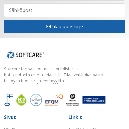
Tilaa uutiskirje
Softcare tarjoaa kotimaisia puhdistus- ja
hoitotuotteita eri materiaaleille. Tilaa verkkokaupasta
tai löydä tuotteet jälleenmyyjiltä.
Sivut
Linkit
Kotisivu
Tietoa evästeistä