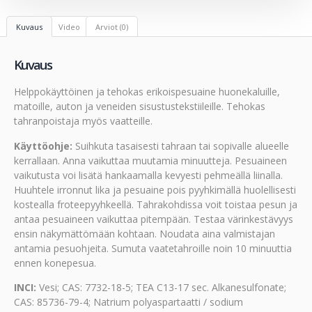
Kuvaus
Video
Arviot (0)
Kuvaus
Helppokäyttöinen ja tehokas erikoispesuaine huonekaluille,
matoille, auton ja veneiden sisustustekstiileille. Tehokas
tahranpoistaja myös vaatteille.
Käyttöohje:
Suihkuta tasaisesti tahraan tai sopivalle alueelle
kerrallaan. Anna vaikuttaa muutamia minuutteja. Pesuaineen
vaikutusta voi lisätä hankaamalla kevyesti pehmeällä liinalla.
Huuhtele irronnut lika ja pesuaine pois pyyhkimällä huolellisesti
kostealla froteepyyhkeellä. Tahrakohdissa voit toistaa pesun ja
antaa pesuaineen vaikuttaa pitempään. Testaa värinkestävyys
ensin näkymättömään kohtaan. Noudata aina valmistajan
antamia pesuohjeita. Sumuta vaatetahroille noin 10 minuuttia
ennen konepesua.
INCI:
Vesi; CAS: 7732-18-5; TEA C13-17 sec. Alkanesulfonate;
CAS: 85736-79-4; Natrium polyaspartaatti / sodium