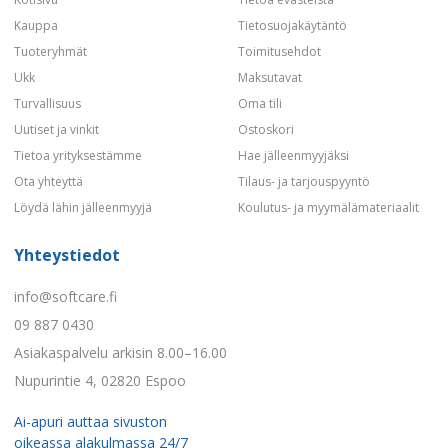
Kauppa
Tietosuojakäytäntö
Tuoteryhmät
Toimitusehdot
Ukk
Maksutavat
Turvallisuus
Oma tili
Uutiset ja vinkit
Ostoskori
Tietoa yrityksestämme
Hae jälleenmyyjäksi
Ota yhteyttä
Tilaus- ja tarjouspyyntö
Löydä lähin jälleenmyyjä
Koulutus- ja myymälämateriaalit
Yhteystiedot
info@softcare.fi
09 887 0430
Asiakaspalvelu arkisin 8.00–16.00
Nupurintie 4, 02820 Espoo
Ai-apuri auttaa sivuston
oikeassa alakulmassa 24/7