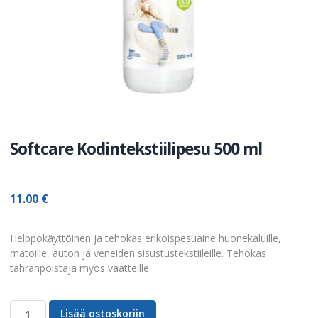
Softcare Kodintekstiilipesu 500 ml
11.00
€
Helppokäyttöinen ja tehokas erikoispesuaine huonekaluille,
matoille, auton ja veneiden sisustustekstiileille. Tehokas
tahranpoistaja myös vaatteille.
Lisää ostoskoriin