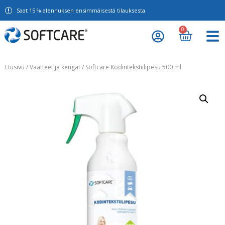
Saat 15 % alennuksen ensimmäisestä tilauksesta.
0
Etusivu
/
Vaatteet ja kengät
/ Softcare Kodintekstiilipesu 500 ml