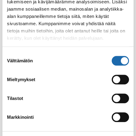
tukemiseen ja kävijämäärämme analysoimiseen. Lisäksi
jaamme sosiaalisen median, mainosalan ja analytiikka-
alan kumppaneillemme tietoja siitä, miten käytät
sivustoamme. Kumppanimme voivat yhdistää näitä
tietoja muihin tietoihin, joita olet antanut heille tai joita on
kerätty, kun olet käyttänyt heidän palvelujaan.
Suostumuksen
Välttämätön
valinta
Eläintiladesi 500 ml
Softcare Palju,
poreamme ja uima-
8.00
€
allasdesi 1000 ml
Mieltymykset
24.00
€
Tilastot
Lisää ostoskoriin
Lisää ostoskoriin
Markkinointi