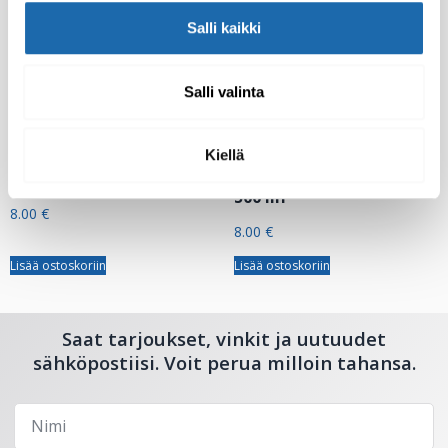
Salli kaikki
Salli valinta
Kiellä
Softcare
Softcare Teflex Plus D
Homeenestoaine 500 ml
Pintadesinfiointiaine
500 ml
8.00
€
8.00
€
Lisää ostoskoriin
Lisää ostoskoriin
Saat tarjoukset, vinkit ja uutuudet
sähköpostiisi. Voit perua milloin tahansa.