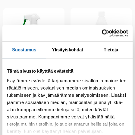
Suostumus
Yksityiskohdat
Tietoja
Tämä sivusto käyttää evästeitä
Eläintiladesi 500 ml
Softcare Palju,
Käytämme evästeitä tarjoamamme sisällön ja mainosten
poreamme ja uima-
8.00
€
allasdesi 1000 ml
räätälöimiseen, sosiaalisen median ominaisuuksien
tukemiseen ja kävijämäärämme analysoimiseen. Lisäksi
24.00
€
jaamme sosiaalisen median, mainosalan ja analytiikka-
Lisää ostoskoriin
Lisää ostoskoriin
alan kumppaneillemme tietoja siitä, miten käytät
sivustoamme. Kumppanimme voivat yhdistää näitä
tietoja muihin tietoihin, joita olet antanut heille tai joita on
kerätty, kun olet käyttänyt heidän palvelujaan.