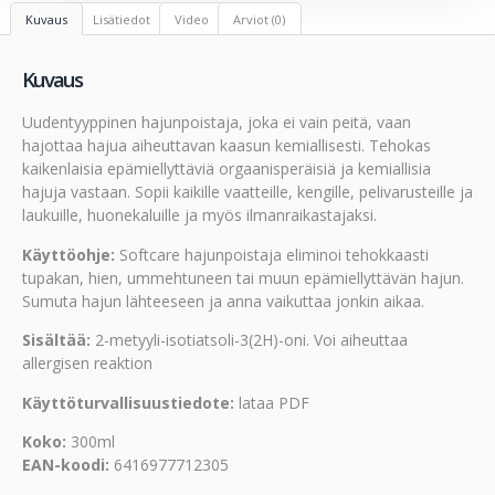
Kuvaus
Lisätiedot
Video
Arviot (0)
Kuvaus
Uudentyyppinen hajunpoistaja, joka ei vain peitä, vaan
hajottaa hajua aiheuttavan kaasun kemiallisesti. Tehokas
kaikenlaisia epämiellyttäviä orgaanisperäisiä ja kemiallisia
hajuja vastaan. Sopii kaikille vaatteille, kengille, pelivarusteille ja
laukuille, huonekaluille ja myös ilmanraikastajaksi.
Käyttöohje:
Softcare hajunpoistaja eliminoi tehokkaasti
tupakan, hien, ummehtuneen tai muun epämiellyttävän hajun.
Sumuta hajun lähteeseen ja anna vaikuttaa jonkin aikaa.
Sisältää:
2-metyyli-isotiatsoli-3(2H)-oni. Voi aiheuttaa
allergisen reaktion
Käyttöturvallisuustiedote:
lataa PDF
Koko:
300ml
EAN-koodi:
6416977712305