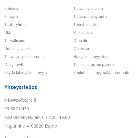
Kotisivu
Tietoa evästeistä
Kauppa
Tietosuojakäytäntö
Tuoteryhmät
Toimitusehdot
Ukk
Maksutavat
Turvallisuus
Oma tili
Uutiset ja vinkit
Ostoskori
Tietoa yrityksestämme
Hae jälleenmyyjäksi
Ota yhteyttä
Tilaus- ja tarjouspyyntö
Löydä lähin jälleenmyyjä
Koulutus- ja myymälämateriaalit
Yhteystiedot
info@softcare.fi
09 887 0430
Asiakaspalvelu arkisin 8.00–16.00
Nupurintie 4, 02820 Espoo