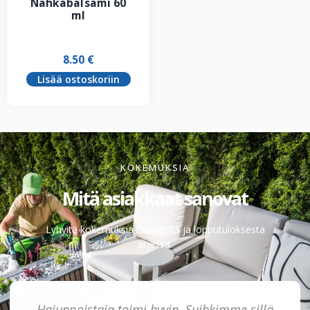
Nahkabalsami 60
ml
8.50
€
Lisää ostoskoriin
KOKEMUKSIA
Mitä asiakkaat sanovat
Lyhyitä kokemuksia tuotteista ja lopputuloksesta
arjessa.
Hajunpoistaja toimi hyvin. Suihkimme sillä