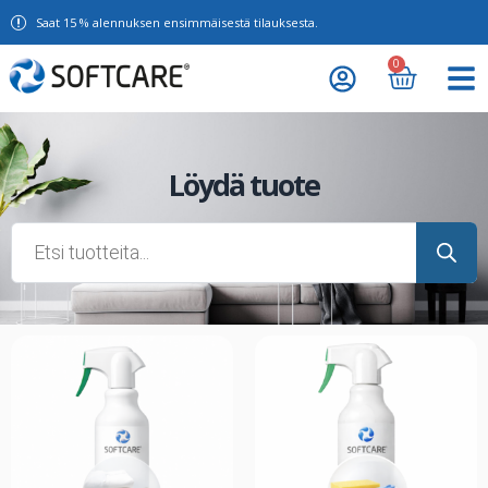
Saat 15 % alennuksen ensimmäisestä tilauksesta.
0
Löydä tuote