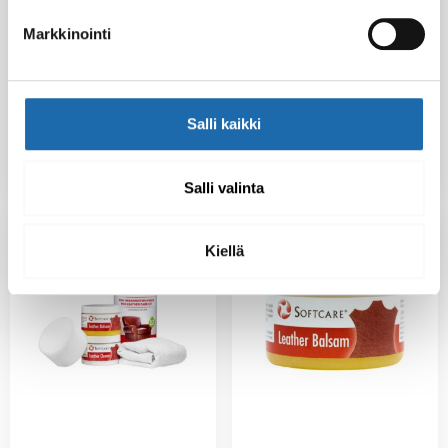
Softcare
Markkinointi
Softcare Nahan
Kenkävaha ruskea
hoitopakkaus
60 ml
Salli kaikki
6.50
€
38.00
€
Lisää ostoskoriin
Lisää ostoskoriin
Salli valinta
Kiellä