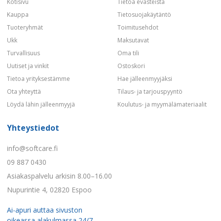
Kotisivu
Tietoa evästeistä
Kauppa
Tietosuojakäytäntö
Tuoteryhmät
Toimitusehdot
Ukk
Maksutavat
Turvallisuus
Oma tili
Uutiset ja vinkit
Ostoskori
Tietoa yrityksestämme
Hae jälleenmyyjäksi
Ota yhteyttä
Tilaus- ja tarjouspyyntö
Löydä lähin jälleenmyyjä
Koulutus- ja myymälämateriaalit
Yhteystiedot
info@softcare.fi
09 887 0430
Asiakaspalvelu arkisin 8.00–16.00
Nupurintie 4, 02820 Espoo
Ai-apuri auttaa sivuston
oikeassa alakulmassa 24/7