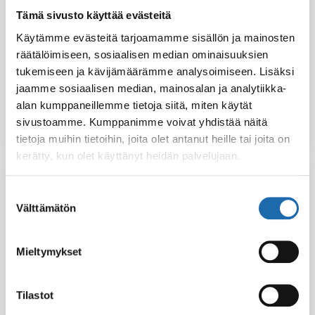
Tämä sivusto käyttää evästeitä
Softcare
Käytämme evästeitä tarjoamamme sisällön ja mainosten
Softcare
Kenkävaha väritön
Nahkasuoja 500 ml
räätälöimiseen, sosiaalisen median ominaisuuksien
60 ml
tukemiseen ja kävijämäärämme analysoimiseen. Lisäksi
jaamme sosiaalisen median, mainosalan ja analytiikka-
21.00
€
7.00
€
alan kumppaneillemme tietoja siitä, miten käytät
sivustoamme. Kumppanimme voivat yhdistää näitä
Lisää ostoskoriin
Lisää ostoskoriin
tietoja muihin tietoihin, joita olet antanut heille tai joita on
kerätty, kun olet käyttänyt heidän palvelujaan.
Suostumuksen
Välttämätön
valinta
Mieltymykset
Tilastot