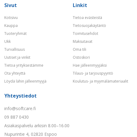
Sivut
Linkit
Kotisivu
Tietoa evästeistä
Kauppa
Tietosuojakäytäntö
Tuoteryhmät
Toimitusehdot
Ukk
Maksutavat
Turvallisuus
Oma tili
Uutiset ja vinkit
Ostoskori
Tietoa yrityksestämme
Hae jälleenmyyjäksi
Ota yhteyttä
Tilaus- ja tarjouspyyntö
Löydä lähin jälleenmyyjä
Koulutus- ja myymälämateriaalit
Yhteystiedot
info@softcare.fi
09 887 0430
Asiakaspalvelu arkisin 8.00–16.00
Nupurintie 4, 02820 Espoo