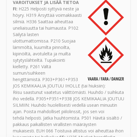
VAROITUKSET JA LISÄÄ TIETOA
FI:
H225 Helposti syttyvä neste ja
höyry. H319 Ärsyttää voimakkaasti
silmiä. H336 Saattaa aiheuttaa
uneliaisuutta tai huimausta. P102
Säilytä lasten
ulottumattomissa. P210 Suojaa
lämmöltä, kuumilta pinnoilta,
kipinöiltä, avotulelta ja muilta
sytytyslähteiltä. Tupakointi
kielletty. P261 Vältä
sumun/suihkeen
hengittämistä. P303+P361+P353
JOS KEMIKAALIA JOUTUU IHOLLE (tai hiuksiin):
Riisu saastunut vaatetus välittömästi. Huuhdo / suihkuta
iho vedellä. P305+P351+P338 JOS KEMIKAALIA JOUTUU
SILMIIN: Huuhdo huolellisesti vedellä usean minuutin
ajan. Poista mahdolliset piilolinssit, jos sen voi
tehdä helposti. Jatka huuhtomista. P501 Hävitä sisältö /
pakkaus paikallisten virallisten määräysten
mukaisesti. EUH 066 Toistuva altistus voi aiheuttaa ihon