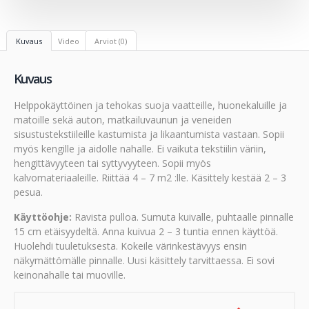
Kuvaus
Video
Arviot (0)
Kuvaus
Helppokäyttöinen ja tehokas suoja vaatteille, huonekaluille ja
matoille sekä auton, matkailuvaunun ja veneiden
sisustustekstiileille kastumista ja likaantumista vastaan. Sopii
myös kengille ja aidolle nahalle. Ei vaikuta tekstiilin väriin,
hengittävyyteen tai syttyvyyteen. Sopii myös
kalvomateriaaleille. Riittää 4 – 7 m2 :lle. Käsittely kestää 2 – 3
pesua.
Käyttöohje:
Ravista pulloa. Sumuta kuivalle, puhtaalle pinnalle
15 cm etäisyydeltä. Anna kuivua 2 – 3 tuntia ennen käyttöä.
Huolehdi tuuletuksesta. Kokeile värinkestävyys ensin
näkymättömälle pinnalle. Uusi käsittely tarvittaessa. Ei sovi
keinonahalle tai muoville.