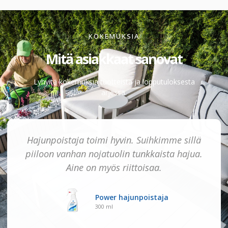
KOKEMUKSIA
Mitä asiakkaat sanovat
Lyhyitä kokemuksia tuotteista ja lopputuloksesta
arjessa.
Hajunpoistaja toimi hyvin. Suihkimme sillä
piiloon vanhan nojatuolin tunkkaista hajua.
Aine on myös riittoisaa.
Power hajunpoistaja
300 ml