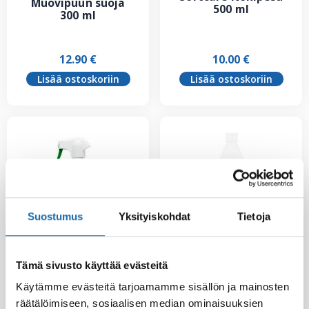
Muovipuun suoja
500 ml
300 ml
12.90
€
10.00
€
Lisää ostoskoriin
Lisää ostoskoriin
Suostumus
Yksityiskohdat
Tietoja
Tämä sivusto käyttää evästeitä
Softcare Palju,
Käytämme evästeitä tarjoamamme sisällön ja mainosten
Softcare Öljy- ja
poreamme ja uima-
rasvapesu 500 ml
räätälöimiseen, sosiaalisen median ominaisuuksien