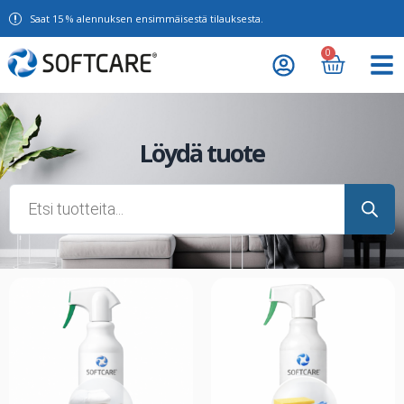
Saat 15 % alennuksen ensimmäisestä tilauksesta.
0
Löydä tuote