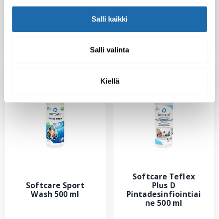
Salli kaikki
10.00
€
12.00
€
Lisää ostoskoriin
Lisää ostoskoriin
Salli valinta
Kiellä
Softcare Teflex
Softcare Sport
Plus D
Wash 500 ml
Pintadesinfiointiai
ne 500 ml