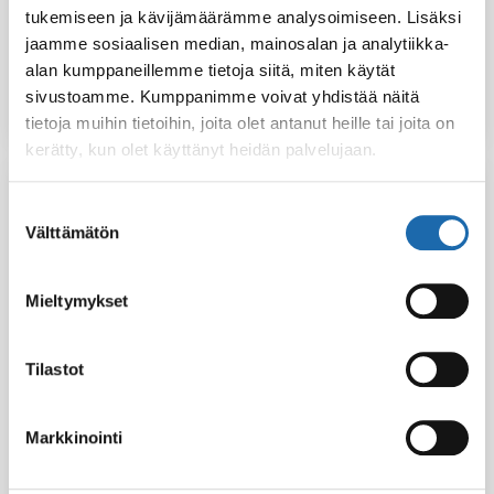
allasdesi 1000 ml
tukemiseen ja kävijämäärämme analysoimiseen. Lisäksi
jaamme sosiaalisen median, mainosalan ja analytiikka-
12.00
€
24.00
€
alan kumppaneillemme tietoja siitä, miten käytät
sivustoamme. Kumppanimme voivat yhdistää näitä
Lisää ostoskoriin
Lisää ostoskoriin
tietoja muihin tietoihin, joita olet antanut heille tai joita on
kerätty, kun olet käyttänyt heidän palvelujaan.
Suostumuksen
Välttämätön
valinta
Mieltymykset
Tilastot
Softcare
Markkinointi
Softcare Paljupesu
Pienkonepesu 500
500 ml
ml