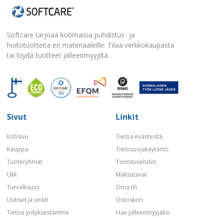
Softcare tarjoaa kotimaisia puhdistus- ja
hoitotuotteita eri materiaaleille. Tilaa verkkokaupasta
tai löydä tuotteet jälleenmyyjiltä.
Sivut
Linkit
Kotisivu
Tietoa evästeistä
Kauppa
Tietosuojakäytäntö
Tuoteryhmät
Toimitusehdot
Ukk
Maksutavat
Turvallisuus
Oma tili
Uutiset ja vinkit
Ostoskori
Tietoa yrityksestämme
Hae jälleenmyyjäksi