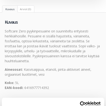
Kuvaus
Arviot (0)
Kuvaus
Softcare Zero pyykinpesuaine on suunniteltu erityisesti
herkkäihoisille. Pesuaine ei sisällä hajusteita, väriaineita,
fosfaattia, optisia kirkasteita, väriaineita tai zeoliittia. Se
irrottaa lian ja poistaa ikävät tuoksut vaatteista. Sopii valko- ja
kirjopyykille, urheilu- ja työvaatteille, mikrokuiduille ja
siivoustekstiileille. Pyykinpesuaineen kanssa ei tarvitse käyttää
huuhteluainetta.
Ainesosat:
Kasvisaippua, etanoli, pinta-aktiiviset aineet,
orgaaniset liuottimet, vesi
Koko:
5L
EAN-koodi:
6416977714392