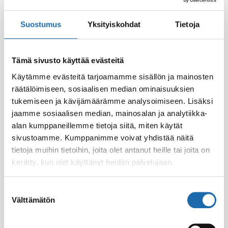
Suostumus
Yksityiskohdat
Tietoja
Tämä sivusto käyttää evästeitä
Käytämme evästeitä tarjoamamme sisällön ja mainosten
räätälöimiseen, sosiaalisen median ominaisuuksien
tukemiseen ja kävijämäärämme analysoimiseen. Lisäksi
Eläintiladesi 500 ml
Softcare Palju,
poreamme ja uima-
jaamme sosiaalisen median, mainosalan ja analytiikka-
8.00
€
allasdesi 1000 ml
alan kumppaneillemme tietoja siitä, miten käytät
sivustoamme. Kumppanimme voivat yhdistää näitä
24.00
€
tietoja muihin tietoihin, joita olet antanut heille tai joita on
Lisää ostoskoriin
Lisää ostoskoriin
kerätty, kun olet käyttänyt heidän palvelujaan.
Suostumuksen
Välttämätön
valinta