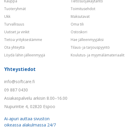
Kauppa
Tietosuojakäytäntö
Tuoteryhmät
Toimitusehdot
Ukk
Maksutavat
Turvallisuus
Oma tili
Uutiset ja vinkit
Ostoskori
Tietoa yrityksestämme
Hae jälleenmyyjäksi
Ota yhteyttä
Tilaus- ja tarjouspyyntö
Löydä lähin jälleenmyyjä
Koulutus- ja myymälämateriaalit
Yhteystiedot
info@softcare.fi
09 887 0430
Asiakaspalvelu arkisin 8.00–16.00
Nupurintie 4, 02820 Espoo
Ai-apuri auttaa sivuston
oikeassa alakulmassa 24/7