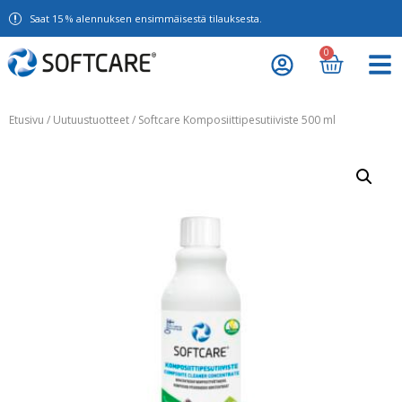
Saat 15 % alennuksen ensimmäisestä tilauksesta.
0
Etusivu
/
Uutuustuotteet
/ Softcare Komposiittipesutiiviste 500 ml