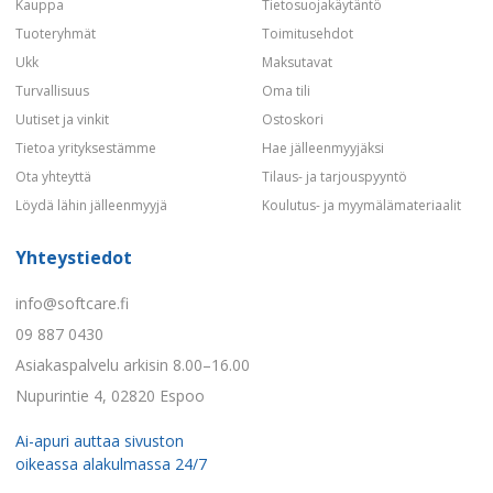
Kauppa
Tietosuojakäytäntö
Tuoteryhmät
Toimitusehdot
Ukk
Maksutavat
Turvallisuus
Oma tili
Uutiset ja vinkit
Ostoskori
Tietoa yrityksestämme
Hae jälleenmyyjäksi
Ota yhteyttä
Tilaus- ja tarjouspyyntö
Löydä lähin jälleenmyyjä
Koulutus- ja myymälämateriaalit
Yhteystiedot
info@softcare.fi
09 887 0430
Asiakaspalvelu arkisin 8.00–16.00
Nupurintie 4, 02820 Espoo
Ai-apuri auttaa sivuston
oikeassa alakulmassa 24/7