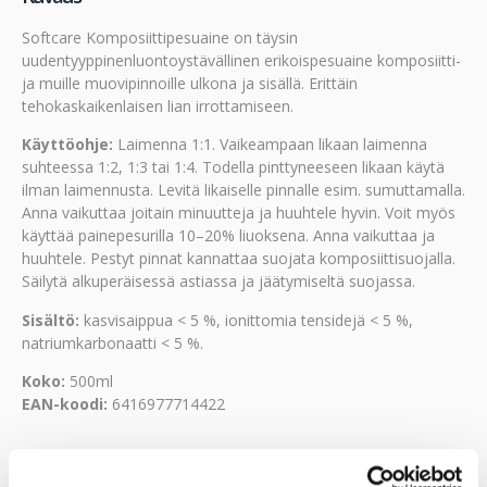
Softcare Komposiittipesuaine on täysin
uudentyyppinenluontoystävällinen erikoispesuaine komposiitti-
ja muille muovipinnoille ulkona ja sisällä. Erittäin
tehokaskaikenlaisen lian irrottamiseen.
Käyttöohje:
Laimenna 1:1. Vaikeampaan likaan laimenna
suhteessa 1:2, 1:3 tai 1:4. Todella pinttyneeseen likaan käytä
ilman laimennusta. Levitä likaiselle pinnalle esim. sumuttamalla.
Anna vaikuttaa joitain minuutteja ja huuhtele hyvin. Voit myös
käyttää painepesurilla 10–20% liuoksena. Anna vaikuttaa ja
huuhtele. Pestyt pinnat kannattaa suojata komposiittisuojalla.
Säilytä alkuperäisessä astiassa ja jäätymiseltä suojassa.
Sisältö:
kasvisaippua < 5 %, ionittomia tensidejä < 5 %,
natriumkarbonaatti < 5 %.
Koko:
500ml
EAN-koodi:
6416977714422