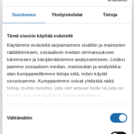
Suostumus
Yksityiskohdat
Tietoja
Tämä sivusto käyttää evästeitä
Käytämme evästeitä tarjoamamme sisällön ja mainosten
räätälöimiseen, sosiaalisen median ominaisuuksien
tukemiseen ja kävijämäärämme analysoimiseen. Lisäksi
Eläintiladesi 500 ml
Softcare Palju,
poreamme ja uima-
jaamme sosiaalisen median, mainosalan ja analytiikka-
8.00
€
allasdesi 1000 ml
alan kumppaneillemme tietoja siitä, miten käytät
sivustoamme. Kumppanimme voivat yhdistää näitä
24.00
€
tietoja muihin tietoihin, joita olet antanut heille tai joita on
Lisää ostoskoriin
Lisää ostoskoriin
kerätty, kun olet käyttänyt heidän palvelujaan.
Suostumuksen
Välttämätön
valinta