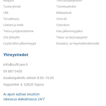
Kauppa
Tietosuojakäytäntö
Tuoteryhmät
Toimitusehdot
Ukk
Maksutavat
Turvallisuus
Oma tili
Uutiset ja vinkit
Ostoskori
Tietoa yrityksestämme
Hae jälleenmyyjäksi
Ota yhteyttä
Tilaus- ja tarjouspyyntö
Löydä lähin jälleenmyyjä
Koulutus- ja myymälämateriaalit
Yhteystiedot
info@softcare.fi
09 887 0430
Asiakaspalvelu arkisin 8.00–16.00
Nupurintie 4, 02820 Espoo
Ai-apuri auttaa sivuston
oikeassa alakulmassa 24/7