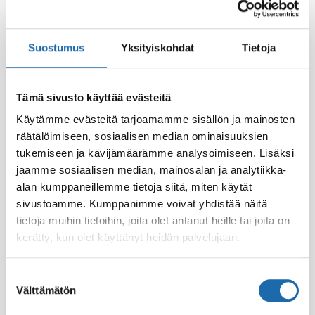
Suostumus
Yksityiskohdat
Tietoja
Tämä sivusto käyttää evästeitä
Käytämme evästeitä tarjoamamme sisällön ja mainosten
räätälöimiseen, sosiaalisen median ominaisuuksien
Eläintiladesi 500 ml
Softcare Palju,
tukemiseen ja kävijämäärämme analysoimiseen. Lisäksi
poreamme ja uima-
8.00
€
allasdesi 1000 ml
jaamme sosiaalisen median, mainosalan ja analytiikka-
alan kumppaneillemme tietoja siitä, miten käytät
24.00
€
sivustoamme. Kumppanimme voivat yhdistää näitä
Lisää ostoskoriin
Lisää ostoskoriin
tietoja muihin tietoihin, joita olet antanut heille tai joita on
kerätty, kun olet käyttänyt heidän palvelujaan.
Suostumuksen
Välttämätön
valinta