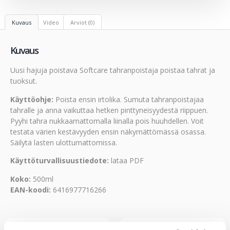
Kuvaus
Video
Arviot (0)
Kuvaus
Uusi hajuja poistava Softcare tahranpoistaja poistaa tahrat ja
tuoksut.
Käyttöohje:
Poista ensin irtolika. Sumuta tahranpoistajaa
tahralle ja anna vaikuttaa hetken pinttyneisyydestä riippuen.
Pyyhi tahra nukkaamattomalla liinalla pois huuhdellen. Voit
testata värien kestävyyden ensin näkymättömässä osassa.
Säilytä lasten ulottumattomissa.
Käyttöturvallisuustiedote:
lataa PDF
Koko:
500ml
EAN-koodi:
6416977716266