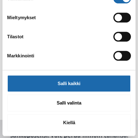
Mieltymykset
Tilastot
Markkinointi
Softcare
Softcare Teflex Plus D
Homeenestoaine 500 ml
Pintadesinfiointiaine
Salli kaikki
500 ml
8.00
€
8.00
€
Salli valinta
Lisää ostoskoriin
Lisää ostoskoriin
Kiellä
Saat tarjoukset, vinkit ja uutuudet
sähköpostiisi. Voit perua milloin tahansa.