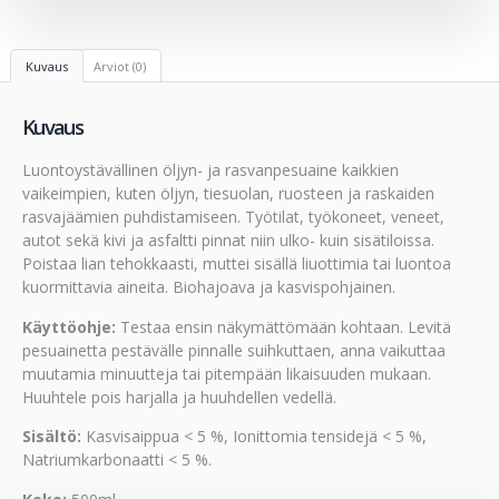
Kuvaus
Arviot (0)
Kuvaus
Luontoystävällinen öljyn- ja rasvanpesuaine kaikkien
vaikeimpien, kuten öljyn, tiesuolan, ruosteen ja raskaiden
rasvajäämien puhdistamiseen. Työtilat, työkoneet, veneet,
autot sekä kivi ja asfaltti pinnat niin ulko- kuin sisätiloissa.
Poistaa lian tehokkaasti, muttei sisällä liuottimia tai luontoa
kuormittavia aineita. Biohajoava ja kasvispohjainen.
Käyttöohje:
Testaa ensin näkymättömään kohtaan. Levitä
pesuainetta pestävälle pinnalle suihkuttaen, anna vaikuttaa
muutamia minuutteja tai pitempään likaisuuden mukaan.
Huuhtele pois harjalla ja huuhdellen vedellä.
Sisältö:
Kasvisaippua < 5 %, Ionittomia tensidejä < 5 %,
Natriumkarbonaatti < 5 %.