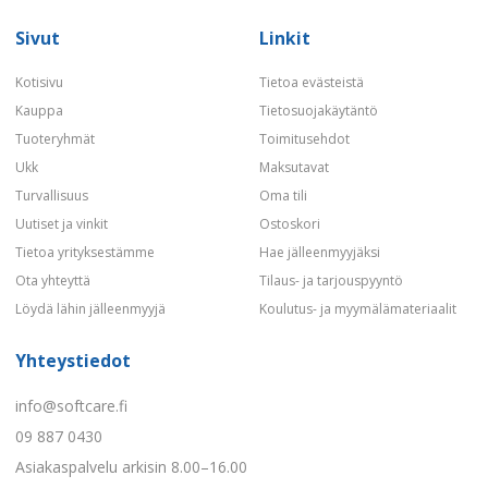
Sivut
Linkit
Kotisivu
Tietoa evästeistä
Kauppa
Tietosuojakäytäntö
Tuoteryhmät
Toimitusehdot
Ukk
Maksutavat
Turvallisuus
Oma tili
Uutiset ja vinkit
Ostoskori
Tietoa yrityksestämme
Hae jälleenmyyjäksi
Ota yhteyttä
Tilaus- ja tarjouspyyntö
Löydä lähin jälleenmyyjä
Koulutus- ja myymälämateriaalit
Yhteystiedot
info@softcare.fi
09 887 0430
Asiakaspalvelu arkisin 8.00–16.00