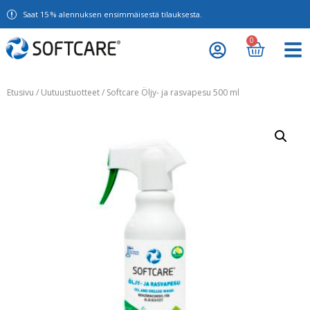
Saat 15 % alennuksen ensimmäisestä tilauksesta.
0
Etusivu
/
Uutuustuotteet
/ Softcare Öljy- ja rasvapesu 500 ml