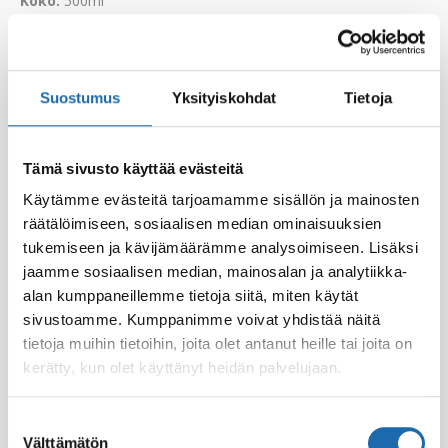
Koko:
500ml
EAN-koodi:
6416977715887
Suostumus
Yksityiskohdat
Tietoja
Tämä sivusto käyttää evästeitä
Käytämme evästeitä tarjoamamme sisällön ja mainosten
räätälöimiseen, sosiaalisen median ominaisuuksien
tukemiseen ja kävijämäärämme analysoimiseen. Lisäksi
jaamme sosiaalisen median, mainosalan ja analytiikka-
alan kumppaneillemme tietoja siitä, miten käytät
Eläintiladesi 500 ml
Softcare Palju,
poreamme ja uima-
sivustoamme. Kumppanimme voivat yhdistää näitä
8.00
€
allasdesi 1000 ml
tietoja muihin tietoihin, joita olet antanut heille tai joita on
kerätty, kun olet käyttänyt heidän palvelujaan.
24.00
€
Lisää ostoskoriin
Lisää ostoskoriin
Suostumuksen
Välttämätön
valinta