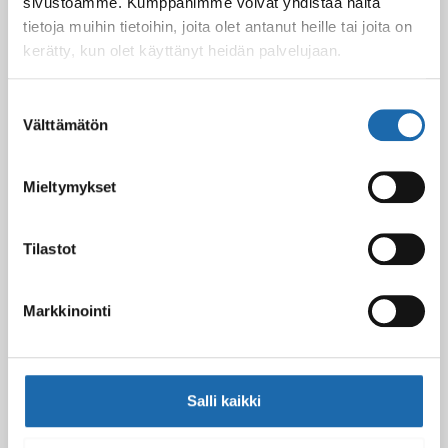
sivustoamme. Kumppanimme voivat yhdistää näitä
Kevään uutuus tuotteet ovat nyt
tietoja muihin tietoihin, joita olet antanut heille tai joita on
verkkokaupassa!
kerätty, kun olet käyttänyt heidän palvelujaan.
10.03.2025
Suostumuksen
Välttämätön
valinta
Softcare Ystävänpäivä ale
10.02.2025
Mieltymykset
Tilastot
Black Friday & cyber Monday 2024!
29.11.2024
Markkinointi
Nahkakalusteiden hoito Softcare aineilla
30.10.2024
Salli kaikki