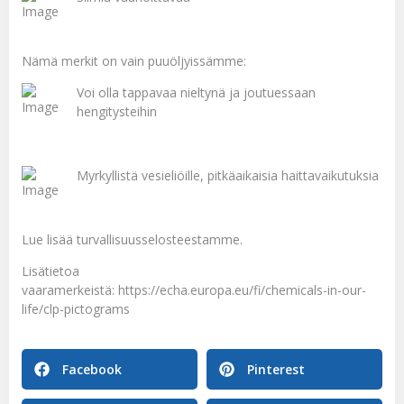
Nämä merkit on vain puuöljyissämme:
Voi olla tappavaa nieltynä ja joutuessaan
hengitysteihin
Myrkyllistä vesieliöille, pitkäaikaisia haittavaikutuksia
Lue lisää
turvallisuusselosteestamme
.
Lisätietoa
vaaramerkeistä:
https://echa.europa.eu/fi/chemicals-in-our-
life/clp-pictograms
Facebook
Pinterest