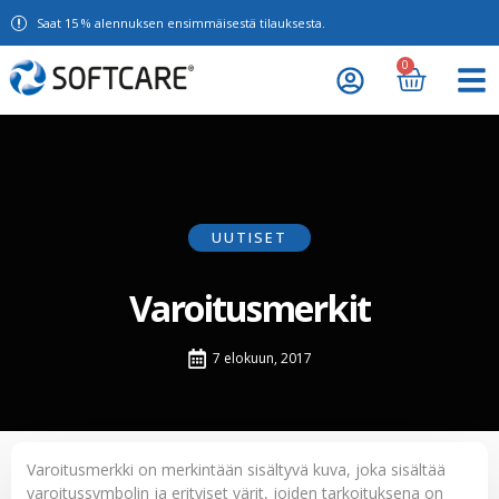
Saat 15 % alennuksen ensimmäisestä tilauksesta.
0
UUTISET
Varoitusmerkit
7 elokuun, 2017
Varoitusmerkki on merkintään sisältyvä kuva, joka sisältää
varoitussymbolin ja erityiset värit, joiden tarkoituksena on