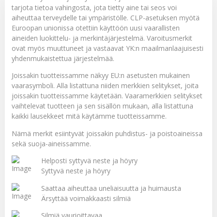
tarjota tietoa vahingosta, jota tietty aine tai seos voi
aiheuttaa terveydelle tai ympäristölle. CLP-asetuksen myötä
Euroopan unionissa otettiin käyttöön uusi vaarallisten
aineiden luokittelu- ja merkintäjärjestelmä. Varoitusmerkit
ovat myös muuttuneet ja vastaavat YK:n maailmanlaajuisesti
yhdenmukaistettua järjestelmää.
Joissakin tuotteissamme näkyy EU:n asetusten mukainen
vaarasymboli. Alla listattuna niiden merkkien selitykset, joita
joissakin tuotteissamme käytetään. Vaaramerkkien selitykset
vaihtelevat tuotteen ja sen sisällön mukaan, alla listattuna
kaikki lausekkeet mitä käytämme tuotteissamme.
Nämä merkit esiintyvät joissakin puhdistus- ja poistoaineissa
sekä suoja-aineissamme.
Helposti syttyvä neste ja höyry
Syttyvä neste ja höyry
Saattaa aiheuttaa uneliaisuutta ja huimausta
Ärsyttää voimakkaasti silmiä
Silmiä vaurioittavaa