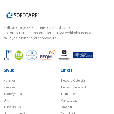
Softcare tarjoaa kotimaisia puhdistus- ja
hoitotuotteita eri materiaaleille. Tilaa verkkokaupasta
tai löydä tuotteet jälleenmyyjiltä.
Sivut
Linkit
Kotisivu
Tietoa evästeistä
Kauppa
Tietosuojakäytäntö
Tuoteryhmät
Toimitusehdot
Ukk
Maksutavat
Turvallisuus
Oma tili
Uutiset ja vinkit
Ostoskori